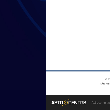
APM
PĀRPUB
Astrocentrs a