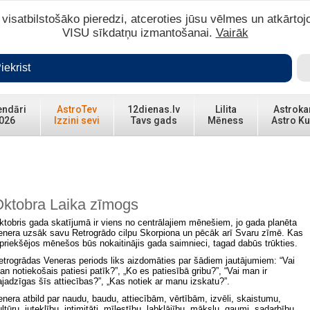
isatbilstošāko pieredzi, atceroties jūsu vēlmes un atkārtoj
VISU sīkdatņu izmantošanai.
Vairāk
iekrist
endāri
AstroTev
12dienas.lv
Lilita
Astroka
026
Izzini sevi
Tavs gads
Mēness
Astro Ku
ktobra Laika zīmogs
ktobris gada skatījumā ir viens no centrālajiem mēnešiem, jo gada planēta
enera uzsāk savu Retrogrādo cilpu Skorpiona un pēcāk arī Svaru zīmē. Kas
epriekšējos mēnešos būs nokaitinājis gada saimnieci, tagad dabūs trūkties.
etrogrādas Veneras periods liks aizdomāties par šādiem jautājumiem: “Vai
an notiekošais patiesi patīk?”, „Ko es patiesībā gribu?”, “Vai man ir
ajadzīgas šīs attiecības?”, „Kas notiek ar manu izskatu?”.
enera atbild par naudu, baudu, attiecībām, vērtībām, izvēli, skaistumu,
ltūru, juteklību, intimitāti, mīlestību, labklājību, mākslu, gaumi, sadarbību,