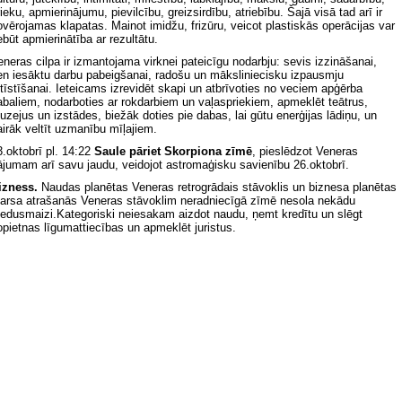
ieku, apmierinājumu, pievilcību, greizsirdību, atriebību. Šajā visā tad arī ir
ovērojamas klapatas. Mainot imidžu, frizūru, veicot plastiskās operācijas var
ebūt apmierinātība ar rezultātu.
eneras cilpa ir izmantojama virknei pateicīgu nodarbju: sevis izzināšanai,
en iesāktu darbu pabeigšanai, radošu un māksliniecisku izpausmju
ttīstīšanai. Ieteicams izrevidēt skapi un atbrīvoties no veciem apģērba
abaliem, nodarboties ar rokdarbiem un vaļaspriekiem, apmeklēt teātrus,
uzejus un izstādes, biežāk doties pie dabas, lai gūtu enerģijas lādiņu, un
airāk veltīt uzmanību mīļajiem.
3.oktobrī pl. 14:22
Saule pāriet Skorpiona zīmē
, pieslēdzot Veneras
ājumam arī savu jaudu, veidojot astromaģisku savienību 26.oktobrī.
izness.
Naudas planētas Veneras retrogrādais stāvoklis un biznesa planētas
arsa atrašanās Veneras stāvoklim neradniecīgā zīmē
nesola nekādu
edusmaizi.
Kategoriski neiesakam aizdot naudu, ņemt kredītu un slēgt
opietnas līgumattiecības un apmeklēt juristus.