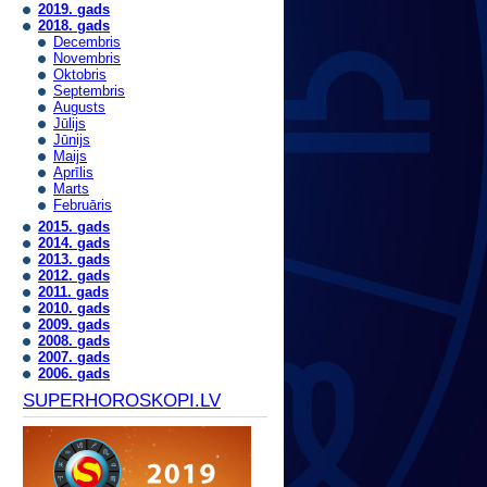
2019. gads
2018. gads
Decembris
Novembris
Oktobris
Septembris
Augusts
Jūlijs
Jūnijs
Maijs
Aprīlis
Marts
Februāris
2015. gads
2014. gads
2013. gads
2012. gads
2011. gads
2010. gads
2009. gads
2008. gads
2007. gads
2006. gads
SUPERHOROSKOPI.LV