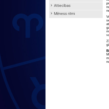
pr
Attiecības
n
n
Mēness ritmi
V
s
a
g
m
v
2
g
B
M
m
n