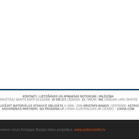
KONTAKTI
|
LIETOŠANAS UN APMAKSAS NOTEIKUMI
|
PALĪDZĪBA
EKLĒTĀJU SKAITS KOPŠ 01/10/2006:
20 030 271
| ŠODIEN:
13
| VAKAR:
942
| PAŠLAIK LAPU SKATĀS:
LICĒJOT MATERIĀLUS ATSAUCE OBLIGĀTA
© 2009 - 2026
KRISTAPS BAŅĶIS
|
IZSTRĀDE:
ASTROL
SADARBĪBAS PARTNERI:
SIA PRODEMA LP
| VISAS ILUSTRĀCIJAS AR LICENCI -
CANVA.COM
pvieno visus Kristapa Baņķa ideju projektus.
www.astrocentrs.lv