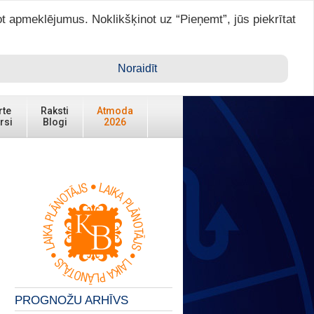
ot apmeklējumus. Noklikšķinot uz “Pieņemt”, jūs piekrītat
Ienākt ar ASTRO VIP >
Noraidīt
rte
Raksti
Atmoda
rsi
Blogi
2026
PROGNOŽU ARHĪVS