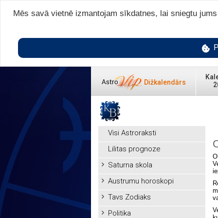
Mēs savā vietnē izmantojam sīkdatnes, lai sniegtu jums v
P
Kal
Dižkalendārs
2
Visi Astroraksti
O
Lilitas prognoze
O
V
Saturna skola
i
Austrumu horoskopi
R
m
Tavs Zodiaks
v
V
Politika
ku