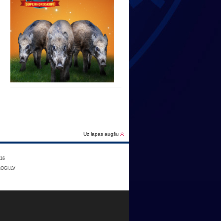
Uz lapas augšu
16
OGI.LV