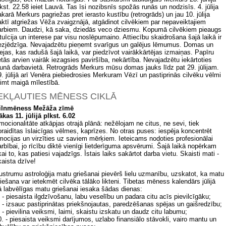
lkst. 22.58 ieiet Lauvā. Tas īsi nozibsnīs spožās runās un nodzisīs. 4. jūlija
akarā Merkurs pagriežas pret ierasto kustību (retrogrāds) un jau 10. jūlija
aktī atgriežas Vēža zvaigznājā, atgādinot cilvēkiem par nepaveiktajiem
arbiem. Daudzi, kā saka, dziedās veco dziesmu. Kopumā cilvēkiem pieaugs
ntuīcija un interese par visu noslēpumaino. Attiecību skaidrošana šajā laikā ir
ezjēdzīga. Nevajadzētu pieņemt svarīgus un galējus lēmumus. Domas un
dejas, kas radušā šajā laikā, var piedzīvot vairākkārtējas izmaiņas. Papīru
ietās arvien vairāk iezagsies paviršība, nekārtība. Nevajadzētu iekārtoties
aunā darbavietā. Retrogrāds Merkurs mūsu domas jauks līdz pat 29. jūlijam.
9. jūlijā arī Venēra piebiedrosies Merkuram Vēzī un pastiprinās cilvēku vēlmi
rimt maigā mīlestībā.
EKĻAUTIES MĒNESS CIKLĀ
ilnmēness Mežāža zīmē
ākas 11. jūlijā plkst. 6.02
mocionalitāte atkāpjas otrajā plānā: nežēlojam ne citus, ne sevi, tiek
oraidītas īslaicīgas vēlmes, kaprīzes. No otras puses: iespēja koncentrēt
mocijas un virzīties uz saviem mērķiem. Ieteicams nodoties profesionālai
arbībai, jo rīcību diktē vienīgi lietderīguma apsvērumi. Šajā laikā nopērkam
kai to, kas patiesi vajadzīgs. Īstais laiks sakārtot darba vietu. Skaisti mati -
kaista dzīve!
ustrumu astroloģija matu griešanai pievērš lielu uzmanību, uzskatot, ka matu
riešana var ietekmēt cilvēka tālāko likteni. Tibetas mēness kalendārs jūlijā
ā labvēlīgas matu griešanai iesaka šādas dienas:
. - piesaista ilgdzīvošanu, labu veselību un padara citu acīs pievilcīgāku;
. - izsauc pastiprinātas priekšnojautas, paredzēšanas spējas un gaišredzību;
. - pievilina veiksmi, laimi, skaistu izskatu un daudz citu labumu;
0. - piesaista veiksmi darījumos, uzlabo finansiālo stāvokli, vairo mantu un