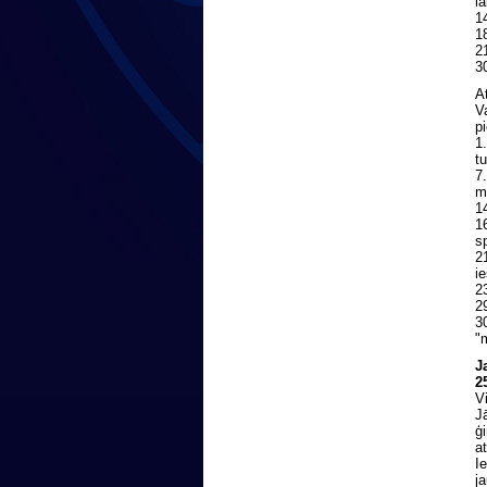
l
1
1
2
3
A
V
p
1.
t
7
m
1
1
s
2
i
2
2
30
"
J
25
V
J
ģ
a
I
ja