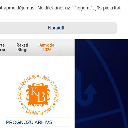
ot apmeklējumus. Noklikšķinot uz “Pieņemt”, jūs piekrītat
Ienākt ar ASTRO VIP >
Noraidīt
rte
Raksti
Atmoda
rsi
Blogi
2026
PROGNOŽU ARHĪVS