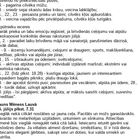
abvēlību no priekšniecības puses;
4. - pagarina cilvēka mūžu;
8. - sniedz sejai skaistu ādas krāsu, veicina labklājību;
1., 22., 23. - piesaista prieku un laimi; cilvēks kļūs apburošāks.
0. - veicina vajadzību pēc privātīpašuma, cilvēks kļūs turīgāks.
tpūtnieku ieceres
airāk prieka un labu emociju iegūsiet, ja brīvdienās ceļojumu vai atpūtu
ieskaņosiet konkrētās dienas raksturam jūlijā:
, 2. - pavadiet laiku brīvdienu mājā vai sanatorijā; parušinieties dārziņā;
uvāk dabai;
. - 9. - ārzemju komandējumi, ceļojumi ar draugiem; sports, makšķerēšana,
edības; pikniks vai atpūta pie jūras;
4., 15. - izbraukumi pa ūdeņiem; svētceļojums;
6. - aktīvas atpūtas ceļojumi; individuāli izplānoti maršruti; ekstrēmi vai
portiska rakstura;
1., 22. (līdz plkst. 18.28) - kustīgai atpūtai, jauniem un interesantiem
espaidiem bagāts pikniks; plašu draugu lokā;
3. - der apceļot dzimto pusi; paviesoties pie vecākiem; atpūta pie ūdens; 28.,
9 - tuvāk dabai; uzkopt apkārtni.
. jūlijs - īsi pārgājieni; aktīva atpūta; ar mākslu saistīti ceļojumi, suvenīru
medības".
auns Mēness Lauvā
. jūlijs plkst. 7.31
ieglāk nekā citkārt nostāties uz jauna ceļa. Pacilāts un možs garastāvoklis.
āvairās no melanholijas uzplūdiem, untumiem un slinkuma. Attiecības
imenē būs vieglāk noregulēt nekā citā laikā. Ieteicams ieturēt gavēni vai
tslodzes dienu. Ja vēlaties atmest dzeršanu, smēķēšanu, šī ir īstā diena.
eteicams eleganti ģērbties, sakopt sevi un doties, kur valda smiekli un
utrība.