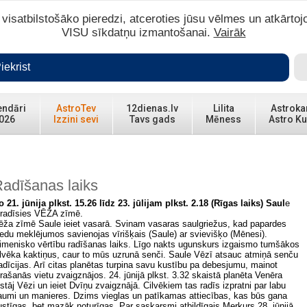
isatbilstošāko pieredzi, atceroties jūsu vēlmes un atkārtoj
VISU sīkdatņu izmantošanai.
Vairāk
iekrist
endāri
AstroTev
12dienas.lv
Lilita
Astroka
026
Izzini sevi
Tavs gads
Mēness
Astro Ku
adīšanas laiks
o 21. jūnija plkst. 15.26 līdz 23. jūlijam plkst. 2.18 (Rīgas laiks) Saul
e
tradīsies VĒŽA zīmē.
ēža zīmē Saule ieiet vasarā. Svinam vasaras saulgriežus, kad papardes
iedu meklējumos savienojas vīrišķais (Saule) ar svievišķo (Mēnesi).
imenisko vērtību radīšanas laiks. Līgo nakts ugunskurs izgaismo tumšākos
ilvēka kaktiņus, caur to mūs uzrunā senči. Saule Vēzī atsauc atmiņā senču
radīcijas. Arī citas planētas turpina savu kustību pa debesjumu, mainot
trašanās vietu zvaigznājos. 24. jūnijā plkst. 3.32 skaistā planēta Venēra
tstāj Vēzi un ieiet Dvīņu zvaigznājā. Cilvēkiem tas radīs izpratni par labu
aumi un manieres. Dzims vieglas un patīkamas attiecības, kas būs gana
ustīgas, bet mazāk noturīgas. Par saskarsmi atbildīgais Merkurs 28. jūnijā