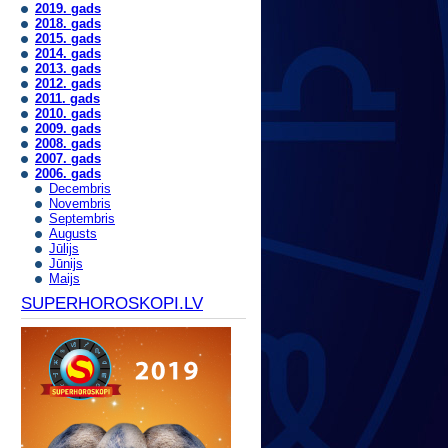
2019. gads
2018. gads
2015. gads
2014. gads
2013. gads
2012. gads
2011. gads
2010. gads
2009. gads
2008. gads
2007. gads
2006. gads
Decembris
Novembris
Septembris
Augusts
Jūlijs
Jūnijs
Maijs
SUPERHOROSKOPI.LV