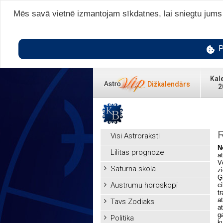
Mēs savā vietnē izmantojam sīkdatnes, lai sniegtu jums v
P
Kal
Dižkalendārs
2
R
Visi Astroraksti
N
Lilitas prognoze
a
V
Saturna skola
z
Ģ
Austrumu horoskopi
c
t
a
Tavs Zodiaks
a
g
Politika
k