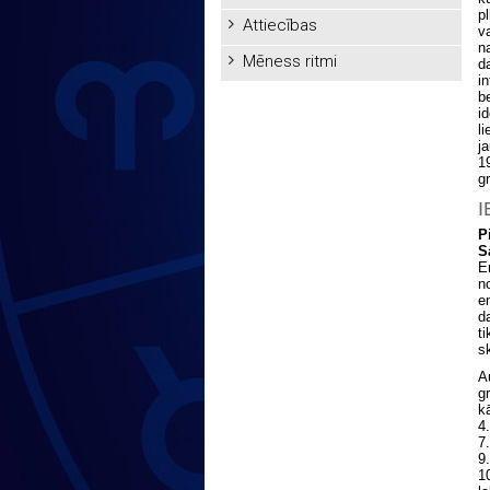
p
Attiecības
v
n
Mēness ritmi
d
i
b
i
l
j
1
g
I
P
S
E
n
e
d
ti
s
A
g
k
4
7
9
1