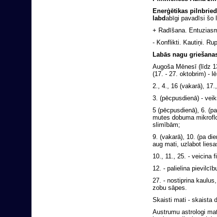
Enerģētikas pilnbried
labd
abīgi pavadīsi šo 
+ Radīšana. Entuziasm
- Konflikti. Kautiņi. Ru
Labās nagu griešanas
Augoša Mēnesī (līdz 13
(17. - 27. oktobrim) - lē
2., 4., 16 (vakarā), 17.
3. (pēcpusdienā) - vei
5 (pēcpusdienā), 6. (pa 
mutes dobuma mikroflor
slimībām;
9. (vakarā), 10. (pa di
aug mati, uzlabot liesa
10., 11., 25. - veicina
12. - palielina pievilcī
27. - nostiprina kaulus
zobu sāpes.
Skaisti mati - skaista 
Austrumu astrologi mat