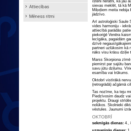
īsteni nerātni, kā jau
sievas meklēt, tā kā Mi
Attiecības
Miķeļiem meita nebija b
jādzīvo.
Mēness ritmi
Arī astroloģiski Saule
vides harmoniju - iekrā
attiecībā parādās patie
piekoriģē Venēra kaism
lecīgāka, pagaidām gan
dzīvē negausīgākajiem 
partneri uzlūkosim kā 
nāks visu krāsu dziļie 
Marss Skorpiona zīmē (
piemirst par sajūtu ban
savu jūtu dziļumu. Vīri
esamība vai trūkums.
Oktobrī vistīrākā nerv
(retrogrādā) ačgārnā ci
Tas nozīme, ka teju mē
Piedzīvosim daudz vai
projektu. Draugi strīdē
nolūkos. Skolnieki dik
vēstules. Jaunumi izrā
OKTOBRĪ
sekmīgās dienas:
4., 
uzmanīgās dienas:
1.,