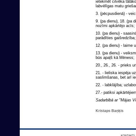
ietekmēt cilvēka tālāko 
labvēlīgas matu grieša
3. (pēcpusdienā) - vei
9. (pa dienu), 18. (pa 
nozīmi apkārtējo acīs;
10. (pa dienu) - saasin
parādīties gaišredzība;
12. (pa dienu) - laime 
13. (pa dienu) - veiks
būs apaļš kā Mēness;
20., 26., 26. - prieks un
21. - lieliska iespēja 
saslimšanas, bet arī ie
22. - labklājība; uzlabo
27.- patiksi apkārtējie
Sadarbībā ar "Mājas Vi
Kristaps Baņķis
KONTAKTI