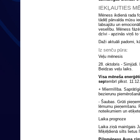
IEKĻAUTIES M
Mēness ikdienā rada f
tādēļ pārvalda mūsu i
labsajūtu un emocionālo
veselību. Mēness fāzēm
dzīvi - apzinās viņš to 
Daži aktuāli padomi, 
Iz senču pūra:
Veļu mēnesis
28. oktobris - Simjūdi.
Beidzas veļu laiks.
Visa mēneša enerģēt
sep
tembrī plkst. 11:12
+ Miermīlība. Saprātīg
bezierunu piemērošanās
- Šaubas. Grūti pieņemt
lēmumu pieņemšanu. Pār
noteikumiem un etiķe
Laika prognoze
Laika ziņā mainīgais J
Miķēļdienā silts lietus
Pilnmēness Auna zīmē 