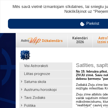
Mēs savā vietnē izmantojam sīkdatnes, lai sniegtu ju
Noklikšķinot uz “Pieņem
Piekrist
Kalendāri
Astro
Dižkalendārs
2026
Izzini 
Satīties, sapīt
Visi Astroraksti
No 19. februāra plkst.
Lilitas prognoze
ZIVJU zīmē. Savu nok
debesu ķermeņu "pas
Saturna skola
Zodiakā Zivju zīme biež
mūžīgās mīlestības Kr
Austrumu horoskopi
Zivju zīme atbilsts ūd
Tavs Zodiaks
vairāk sajutīsim mīles
mākslinieciskumu, klus
Politika
"neafišējot" caurvij vi