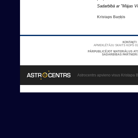
Sadarbībā ar "Mājas Vi
Kristaps Baņķis
KONTAKTI
APMEKLĒTĀJU SKAITS KOPŠ 01/
PĀRPUBLICĒJOT MATERIĀLUS AT
SADARBĪBAS PARTNERI
Astrocentrs apvieno visus Kristapa B