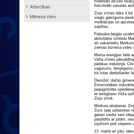
materiālo dzīves skatī
līdzcilvēki sarunās aizkl
Attiecības
Zivju zīmes laiks ir k
Mēness ritmi
viegls gaisīguma pieskār
meditācijas un apceres t
sapīties...
Februāra beigās uzņēmē
aktivitātes simbolu Ma
arī sakarnieks Merkurs
ziemas biznesa vides 
Marsa enerģijas lielā a
Vēža zīmes pārvaldīta
pārtikas industrijā. Ci
sagurums, lempīgums, 
kā īstas darbošanās la
Diemžēl, dažās ģimene
Emocionālais stāvoklis
paaugstināta spiediena
ar iestigšanu Vēža sp
Zivju zīmē.
Merkura atrašanas Zivj
Zivis spēj uzbaroties 
gatavi ziedot sevi idej
pārpildīts ar jūtām, nos
izjutīsim pret slepeno 
13. martā arī jūtu, lab