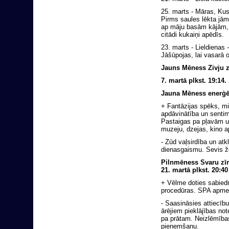
25. marts - Māras, Kus
Pirms saules lēkta jāma
ap māju basām kājām, l
citādi kukaiņi apēdīs.
23. marts - Lieldienas -
Jāšūpojas, lai vasarā 
Jauns Mēness Zivju 
7. martā plkst. 19:14.
Jauna Mēness enerģē
+ Fantāzijas spēks, mis
apdāvinātība un senti
Pastaigas pa pļavām 
muzeju, dzejas, kino a
- Zūd vaļsirdība un at
dienasgaismu. Sevis ž
Pilnmēness Svaru zī
21. martā plkst. 20:40
+ Vēlme doties sabied
procedūras. SPA apme
- Saasināsies attiecīb
ārējiem pieklājības no
pa prātam. Neizlēmības
pieņemšanu.