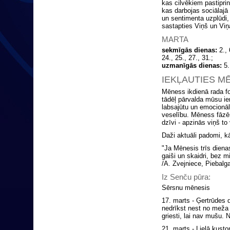
kas cilvēkiem pastiprin
kas darbojas sociālajā 
un sentimenta uzplūdi,
sastapties Viņš un Viņa
MARTA
sekmīgās dienas:
2., 
24., 25., 27., 31.;
uzmanīgās dienas:
5.,
IEKĻAUTIES M
Mēness ikdienā rada f
tādēļ pārvalda mūsu i
labsajūtu un emocionālo
veselību. Mēness fāzēm
dzīvi - apzinās viņš to 
Daži aktuāli padomi, 
"Ja Mēnesis trīs dienas
gaiši un skaidri, bez 
/A. Zvejniece, Piebalga
Iz Senču pūra:
Sērsnu mēnesis
17. marts - Ģertrūdes
nedrīkst nest no meža 
griesti, lai nav mušu. 
21. marts - Lielā kusto