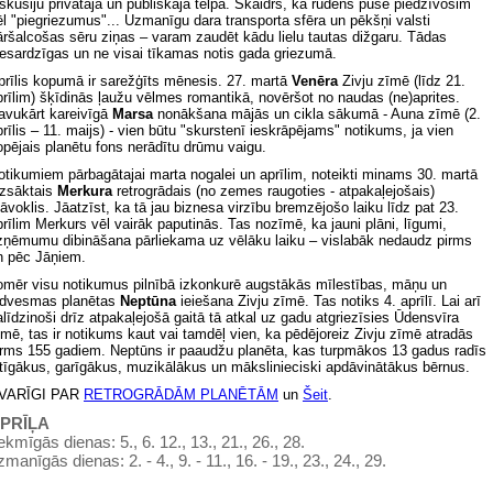
iskusiju privātajā un publiskajā telpā. Skaidrs, ka rudens pusē piedzīvosim
ēl "piegriezumus"... Uzmanīgu dara transporta sfēra un pēkšņi valsti
āršalcošas sēru ziņas – varam zaudēt kādu lielu tautas dižgaru. Tādas
iesardzīgas un ne visai tīkamas notis gada griezumā.
prīlis kopumā ir sarežģīts mēnesis. 27. martā
Venēra
Zivju zīmē (līdz 21.
prīlim) šķīdinās ļaužu vēlmes romantikā, novēršot no naudas (ne)aprites.
avukārt kareivīgā
Marsa
nonākšana mājās un cikla sākumā - Auna zīmē (2.
prīlis – 11. maijs) - vien būtu "skurstenī ieskrāpējams" notikums, ja vien
opējais planētu fons nerādītu drūmu vaigu.
otikumiem pārbagātajai marta nogalei un aprīlim, noteikti minams 30. martā
izsāktais
Merkura
retrogrādais (no zemes raugoties - atpakaļejošais)
tāvoklis. Jāatzīst, ka tā jau biznesa virzību bremzējošo laiku līdz pat 23.
prīlim Merkurs vēl vairāk paputinās. Tas nozīmē, ka jauni plāni, līgumi,
zņēmumu dibināšana pārliekama uz vēlāku laiku – vislabāk nedaudz pirms
n pēc Jāņiem.
omēr visu notikumus pilnībā izkonkurē augstākās mīlestības, māņu un
edvesmas planētas
Neptūna
ieiešana Zivju zīmē. Tas notiks 4. aprīlī. Lai arī
alīdzinoši drīz atpakaļejošā gaitā tā atkal uz gadu atgriezīsies Ūdensvīra
īmē, tas ir notikums kaut vai tamdēļ vien, ka pēdējoreiz Zivju zīmē atradās
irms 155 gadiem. Neptūns ir paaudžu planēta, kas turpmākos 13 gadus radīs
ūtīgākus, garīgākus, muzikālākus un mākslinieciski apdāvinātākus bērnus.
VARĪGI PAR
RETROGRĀDĀM PLANĒTĀM
un
Šeit
.
PRĪĻA
ekmīgās dienas: 5., 6. 12., 13., 21., 26., 28.
zmanīgās dienas: 2. - 4., 9. - 11., 16. - 19., 23., 24., 29.