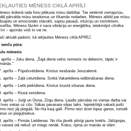
EKĻAUTIES MĒNESS CIKLĀ APRĪLĪ
ēness ikdienā rada fonu jebkurai mūsu darbībai. Tas ietekmē zemapziņu,
ādēļ pārvalda mūsu ieradumus un tīkamās nodarbes. Mēness atbild par mūsu
absajūtu un emocionālo stāvokli, sapņu pasauli, intuīciju un instinktiem,
eselību. Mēness fāzēm ir sava vibrācija un enerģētika, ietekmējot cilvēka
zīvi – apzinās viņš to vai ne.
aži aktuāli padomi, kā iekļauties Mēness ciklā APRĪLĪ.
z senču pūra:
ulu mēnesis
. aprīlis – Joku diena. „Šajā dienā velns nomests no debesīm, tāpēc ir
āmānās."
7. aprīlis – Pūpolsvētdiena. Kristus ierašanās Jeruzalemē.
1. aprīlis – Zaļā ceturtdiena. Svētā Vakarēdiena iedibināšanas diena.
2. aprīlis – Lielā piektdiena. Kristus krustā sišanas diena.
3. aprīlis – Klusā sestdiena.
3. aprīlis – Jurģi un Ūsiņa, Zirgu diena. Ļaudis pārceļas no vienas darba vai
zīves vietas uz citu. Sākas pavasara sējas laiks. Iepriekšējā vakarā puiši
irmo reizi jāj pieguļā. No rīta kauj gaili. Pirmo reizi dzen lopus ganos, rumulē
anus un pieguļniekus.
4. aprīlis – Pirmās Lieldienas. No rīta jāvelk pilnīgi jauns krekls. Jāšūpojas,
ai vasarā odi nekož un miegs nenāk. Krāso, ripina un mainās ar olām.