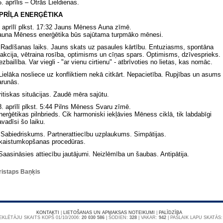
. aprīlis – Otrās Lieldienas.
PRĪĻA ENERĢĒTIKA
. aprīlī plkst. 17:32 Jauns Mēness Auna zīmē.
auna Mēness enerģētika būs sajūtama turpmāko mēnesi.
 Radīšanas laiks. Jauns skats uz pasaules kārtību. Entuziasms, spontāna
eakcija, vētraina rosība, optimisms un cīņas spars. Optimisms, dzīvesprieks.
zbailība. Var viegli - "ar vienu cirtienu" - atbrīvoties no lietas, kas nomāc.
 Lielāka nosliece uz konfliktiem nekā citkārt. Nepacietība. Rupjības un asums
arunās.
ritiskas situācijas. Zaudē mēra sajūtu.
8. aprīlī plkst. 5:44 Pilns Mēness Svaru zīmē.
nerģētikas pilnbrieds. Cik harmoniski iekļāvies Mēness ciklā, tik labdabīgi
avadīsi šo laiku.
 Sabiedriskums. Partnerattiecību uzplaukums. Simpātijas.
kaistumkopšanas procedūras.
 Saasināsies attiecību jautājumi. Neizlēmība un šaubas. Antipātija.
ristaps Baņķis
KONTAKTI
|
LIETOŠANAS UN APMAKSAS NOTEIKUMI
|
PALĪDZĪBA
KLĒTĀJU SKAITS KOPŠ 01/10/2006:
20 030 586
| ŠODIEN:
328
| VAKAR:
942
| PAŠLAIK LAPU SKATĀS