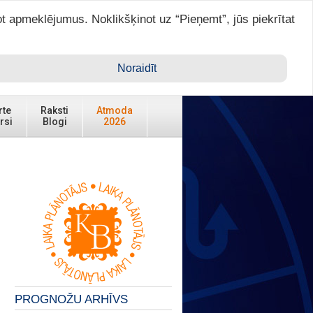
ot apmeklējumus. Noklikšķinot uz “Pieņemt”, jūs piekrītat
Ienākt ar ASTRO VIP >
Noraidīt
rte
Raksti
Atmoda
rsi
Blogi
2026
PROGNOŽU ARHĪVS