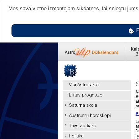
Mēs savā vietnē izmantojam sīkdatnes, lai sniegtu jums v
P
Kal
Dižkalendārs
2
S
Visi Astroraksti
N
Lilitas prognoze
A
a
Saturna skola
s
P
Austrumu horoskopi
L
Tavs Zodiaks
a
š
Politika
n