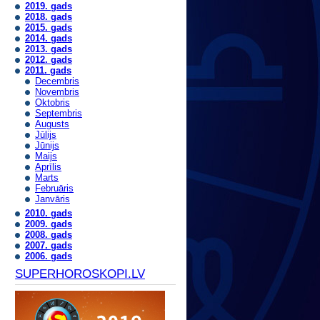
2019. gads
2018. gads
2015. gads
2014. gads
2013. gads
2012. gads
2011. gads
Decembris
Novembris
Oktobris
Septembris
Augusts
Jūlijs
Jūnijs
Maijs
Aprīlis
Marts
Februāris
Janvāris
2010. gads
2009. gads
2008. gads
2007. gads
2006. gads
SUPERHOROSKOPI.LV