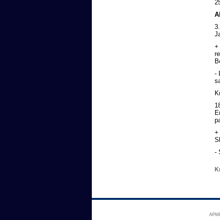
25
A
3
J
+
r
Be
-
s
K
1
E
p
+
S
-
K
APME