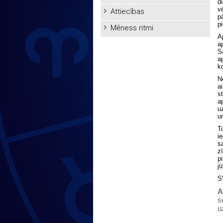
d
v
Attiecības
p
p
Mēness ritmi
A
a
S
a
k
N
a
s
a
u
u
T
i
s
z
p
j
S
A
s
u