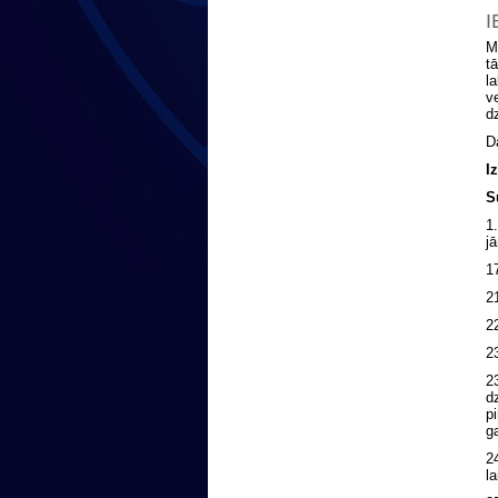
I
M
t
l
v
d
D
I
S
1
j
1
2
2
2
2
d
p
g
2
l