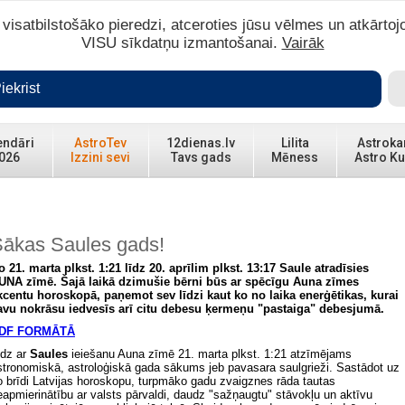
isatbilstošāko pieredzi, atceroties jūsu vēlmes un atkārtoj
VISU sīkdatņu izmantošanai.
Vairāk
iekrist
endāri
AstroTev
12dienas.lv
Lilita
Astroka
026
Izzini sevi
Tavs gads
Mēness
Astro Ku
ākas Saules gads!
o 21. marta plkst. 1:21 līdz 20. aprīlim plkst. 13:17 Saule atradīsies
UNA zīmē. Šajā laikā dzimušie bērni būs ar spēcīgu Auna zīmes
kcentu horoskopā, paņemot sev līdzi kaut ko no laika enerģētikas, kurai
avu nokrāsu iedvesīs arī citu debesu ķermeņu "pastaiga" debesjumā.
DF FORMĀTĀ
īdz ar
Saules
ieiešanu Auna zīmē 21. marta plkst. 1:21 atzīmējams
stronomiskā, astroloģiskā gada sākums jeb pavasara saulgrieži. Sastādot uz
o brīdi Latvijas horoskopu, turpmāko gadu zvaigznes rāda tautas
eapmierinātību ar valsts pārvaldi, daudz "sažņaugtu" stāvokļu un aktīvu