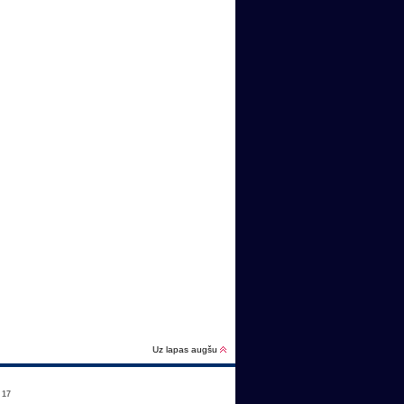
Uz lapas augšu
:
17