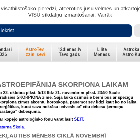
isatbilstošāko pieredzi, atceroties jūsu vēlmes un atkārtoj
VISU sīkdatņu izmantošanai.
Vairāk
iekrist
endāri
AstroTev
12dienas.lv
Lilita
Astroka
026
Izzini sevi
Tavs gads
Mēness
Astro Ku
ASTROEPIFĀNIJA SKORPIONA LAIKAM
o 23. oktobra plkst. 5:13 līdz 21. novembrim plkst. 23:50 Saule
tradīsies SKORPIONA zīmē. Šajā laikā dzimušie bērni būs ar spēcīgu
korpiona zīmes akcentu horoskopā, paņemot sev līdzi kaut ko no laika
nerģētikas, kurai savu nokrāsu iedvesīs arī citu debesu ķermeņu
pastaiga” debesjumā.
ar kopējo astroloģisko fonu varat lasīt
ŠEIT
.
aturna Skola.
EKĻAUTIES MĒNESS CIKLĀ NOVEMBRĪ