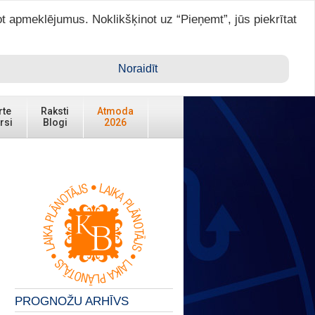
ot apmeklējumus. Noklikšķinot uz “Pieņemt”, jūs piekrītat
Ienākt ar ASTRO VIP >
Noraidīt
rte
Raksti
Atmoda
rsi
Blogi
2026
PROGNOŽU ARHĪVS