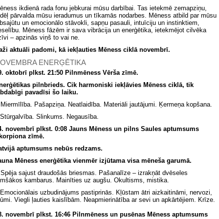
ēness ikdienā rada fonu jebkurai mūsu darbībai. Tas ietekmē zemapziņu,
ādēļ pārvalda mūsu ieradumus un tīkamās nodarbes. Mēness atbild par mūsu
absajūtu un emocionālo stāvokli, sapņu pasauli, intuīciju un instinktiem,
eselību. Mēness fāzēm ir sava vibrācija un enerģētika, ietekmējot cilvēka
zīvi – apzinās viņš to vai ne.
aži aktuāli padomi, kā iekļauties Mēness ciklā novembrī.
OVEMBRA ENERĢĒTIKA
9. oktobrī
plkst. 21:50 Pilnmēness Vērša zīmē.
nerģētikas pilnbrieds. Cik harmoniski iekļāvies Mēness ciklā, tik
abdabīgi pavadīsi šo laiku.
Miermīlība. Pašapziņa. Neatlaidība. Materiāli jautājumi. Ķermeņa kopšana.
Stūrgalvība. Slinkums. Negausība.
4. novembrī plkst. 0:08 Jauns Mēness un pilns Saules aptumsums
korpiona
zīmē.
atvijā aptumsums nebūs redzams.
auna Mēness enerģētika vienmēr izjūtama visa mēneša garumā.
Spēja sajust draudošās briesmas. Pašanalīze – izrakņāt dvēseles
umšākos kambarus. Mainīties uz augšu. Okultisms, mistika.
Emocionālais uzbudinājums pastiprinās. Kļūstam ātri aizkaitināmi, nervozi,
rūmi. Viegli ļauties kaislībām. Neapmierinātība ar sevi un apkārtējiem. Krīze.
8. novembrī
plkst. 16:46 Pilnmēness un pusēnas Mēness aptumsums