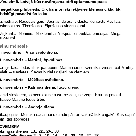
vīņu zīmē.
Latvijā būs novērojama otrā aptumsuma puse.
nerģētikas pilnbrieds. Cik harmoniski iekļāvies Mēness ciklā, tik
abdabīgi pavadīsi šo laiku.
Zinātkāre. Radošais gars. Jaunas idejas. Izklaide. Kontakti. Pacilāts
oskaņojums. Tirgošanās. Elpošanas vingrinājumi.
Ziņkārība. Nemiers. Neizlēmība. Virspusība. Seklas emocijas. Miega
raucējumi.
alnu mēnesis
. novembris – Visu svēto diena.
0. novembris – Mārtiņi, Apkūlības.
ārtiņš taisa ledus tiltus pār upēm. Mārtiņa dienu svin tikai vīrieši, bet Mārtiņa
edēļu – sievietes. Sākas budēļu gājieni pa ciemiem.
5. novembris – Mūžības svētdiena.
5. novembris – Katrīnas diena, Kāzu diena.
vētki sievietēm, jo nedrīkst ne aust, ne adīt, ne vērpt. Katrīna parasti
tkausē Mārtiņa ledus tiltus.
0. novembris – Andreja diena.
ākauj gailis. Meitas noada jaunu cimdu pāri un vakarā liek pagalvī. Kas sapnī
em, tas apprecēs.
OVEMBRA
ekmīgās dienas: 13., 22., 24., 30.
zmanīgās dienas: 2., 7., 10., 14. – 16., 20., 23., 27., 28.