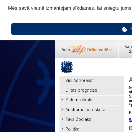
Mēs savā vietnē izmantojam sīkdatnes, lai sniegtu jums v
P
Kal
Dižkalendārs
2
Visi Astroraksti
N
Lilitas prognoze
a
S
Saturna skola
e
“
Austrumu horoskopi
P
Tavs Zodiaks
S
I
Politika