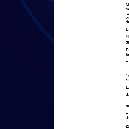
M
t
l
v
d
D
N
2
E
l
+
–
1
S
L
J
+
t
–
d
2