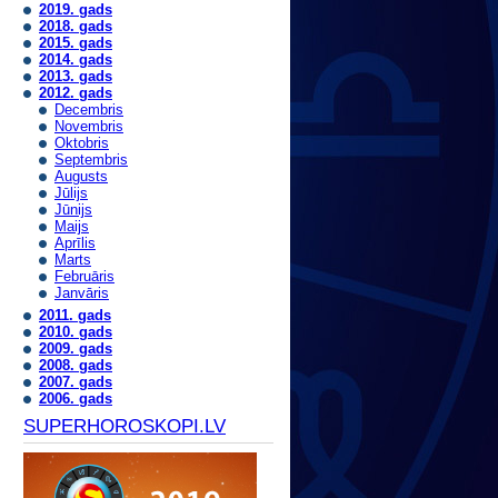
2019. gads
2018. gads
2015. gads
2014. gads
2013. gads
2012. gads
Decembris
Novembris
Oktobris
Septembris
Augusts
Jūlijs
Jūnijs
Maijs
Aprīlis
Marts
Februāris
Janvāris
2011. gads
2010. gads
2009. gads
2008. gads
2007. gads
2006. gads
SUPERHOROSKOPI.LV