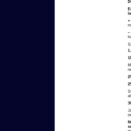
D
E
l
+
n
–
t
S
1
1
M
n
2
2
S
a
3
J
ņ
N
s
u