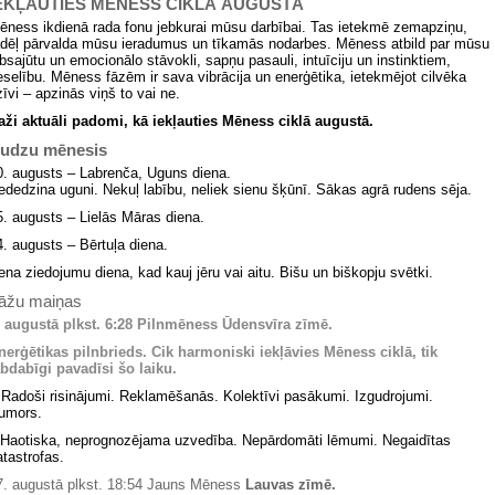
EKĻAUTIES MĒNESS CIKLĀ
AUGUSTĀ
ēness ikdienā rada fonu jebkurai mūsu darbībai. Tas ietekmē zemapziņu,
ādēļ pārvalda mūsu ieradumus un tīkamās nodarbes. Mēness atbild par mūsu
absajūtu un emocionālo stāvokli, sapņu pasauli, intuīciju un instinktiem,
eselību. Mēness fāzēm ir sava vibrācija un enerģētika, ietekmējot cilvēka
zīvi – apzinās viņš to vai ne.
aži aktuāli padomi, kā iekļauties Mēness ciklā augustā.
udzu mēnesis
0. augusts – Labrenča, Uguns diena.
ededzina uguni. Nekuļ labību, neliek sienu šķūnī. Sākas agrā rudens sēja.
5. augusts – Lielās Māras diena.
4. augusts – Bērtuļa diena.
ena ziedojumu diena, kad kauj jēru vai aitu. Bišu un biškopju svētki.
āžu maiņas
. augustā
plkst. 6:28 Pilnmēness Ūdensvīra zīmē.
nerģētikas pilnbrieds. Cik harmoniski iekļāvies Mēness ciklā, tik
abdabīgi pavadīsi šo laiku.
Radoši risinājumi. Reklamēšanās. Kolektīvi pasākumi. Izgudrojumi.
umors.
Haotiska, neprognozējama uzvedība. Nepārdomāti lēmumi. Negaidītas
atastrofas.
7. augustā plkst. 18:54 Jauns Mēness
Lauvas zīmē.