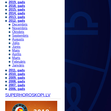
2019. gads
2018. gads
2015. gads
2014. gads
2013. gads
2012. gads
Decembris
Novembris
Oktobris
Septembris
Augusts
Jūlijs
Jūnijs
Maijs
Aprīlis
Marts
Februāris
Janvāris
2011. gads
2010. gads
2009. gads
2008. gads
2007. gads
2006. gads
SUPERHOROSKOPI.LV