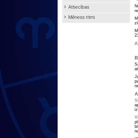
N
Attiecības
r
Mēness ritmi
M
z
M
2
A
B
S
a
J
p
n
A
S
a
iz
V
p
b
n