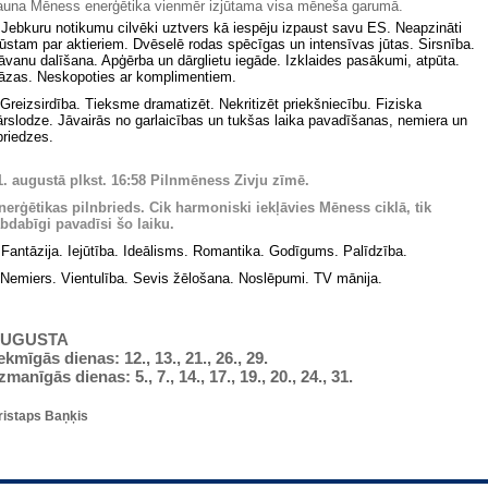
auna Mēness enerģētika vienmēr izjūtama visa mēneša garumā.
Jebkuru notikumu cilvēki uztvers kā iespēju izpaust savu ES. Neapzināti
ļūstam par aktieriem. Dvēselē rodas spēcīgas un intensīvas jūtas. Sirsnība.
āvanu dalīšana. Apģērba un dārglietu iegāde. Izklaides pasākumi, atpūta.
āzas. Neskopoties ar komplimentiem.
Greizsirdība. Tieksme dramatizēt. Nekritizēt priekšniecību. Fiziska
ārslodze. Jāvairās no garlaicības un tukšas laika pavadīšanas, nemiera un
priedzes.
1. augustā
plkst. 16:58 Pilnmēness Zivju zīmē.
nerģētikas pilnbrieds. Cik harmoniski iekļāvies Mēness ciklā, tik
abdabīgi pavadīsi šo laiku.
Fantāzija. Iejūtība. Ideālisms. Romantika. Godīgums. Palīdzība.
Nemiers. Vientulība. Sevis žēlošana. Noslēpumi. TV mānija.
UGUSTA
ekmīgās dienas: 12., 13., 21., 26., 29.
zmanīgās dienas: 5., 7., 14., 17., 19., 20., 24., 31.
ristaps Baņķis