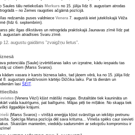
o Saules tālu netiekošais
Merkurs
no 15. jūlija līdz 8. augustam
atrodas
etrogrādā – no Zemes raugoties ačgārnā pozīcijā.
īlas redzamās puses valdniece
Venera
7. augustā ieiet jutekliskajā Vēža
īmē (līdz 6. septembrim).
arss pēc ilgas dīkstāves un retrogrāda praktiskajā Jaunavas zīmē līdz pat
3. augustam atradīsies Svaru zīmē.
p 12. augustu gaidāms "zvaigžņu lietus".
iznesā
ava potenciāla (Saule) izvērtēšanas laiks un izpratne, kādu iespaidu tas
tstāj uz citiem (Marss Svaros).
a kādam vasara ir karsts biznesa laiks, tad jāņem vērā, ka no 15. jūlija līdz
at 8. augustam piedzīvosim kārtējo Dižčika laiku. Par tā dienām un
edienām lasi
ŠEIT
.
ttiecībās
ievietes
(Venera Vēzī) kļūst mātišķi maigas. Brutalitāte tiek kaunināta un
pkārt valda kautrīgums, pat bailīgums. Mājas pēļi tie mīļākie. No skapja tiek
vilkti ilggadējie krājumi.
īrieši
(Marss Svaros) – vīrišķā enerģija kļūst svārstīga un iekšējo pretrunu
losīta. Spēcīga Marsa pozīcija dēļ sava krituma... Vīrieša spēks caur sievieti
lakus. Skaistām manierēm, viedokļu sadursmēm ar sekojošu kompromisu ir
ozīme!