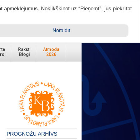
ot apmeklējumus. Noklikšķinot uz “Pieņemt”, jūs piekrītat
Ienākt ar ASTRO VIP >
Noraidīt
rte
Raksti
Atmoda
rsi
Blogi
2026
PROGNOŽU ARHĪVS