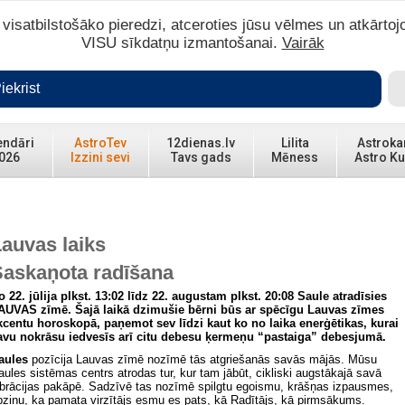
isatbilstošāko pieredzi, atceroties jūsu vēlmes un atkārtoj
VISU sīkdatņu izmantošanai.
Vairāk
iekrist
endāri
AstroTev
12dienas.lv
Lilita
Astroka
026
Izzini sevi
Tavs gads
Mēness
Astro Ku
auvas laiks
Saskaņota radīšana
o 22. jūlija plkst. 13:02 līdz 22. augustam plkst. 20:08 Saule atradīsies
AUVAS zīmē. Šajā laikā dzimušie bērni būs ar spēcīgu Lauvas zīmes
kcentu horoskopā, paņemot sev līdzi kaut ko no laika enerģētikas, kurai
avu nokrāsu iedvesīs arī citu debesu ķermeņu “pastaiga” debesjumā.
aules
pozīcija Lauvas zīmē nozīmē tās atgriešanās savās mājās. Mūsu
aules sistēmas centrs atrodas tur, kur tam jābūt, cikliski augstākajā savā
ibrācijas pakāpē. Sadzīvē tas nozīmē spilgtu egoismu, krāšņas izpausmes,
pziņu, ka pamata virzītājs esmu es pats, kā Radītājs, kā pirmsākums.