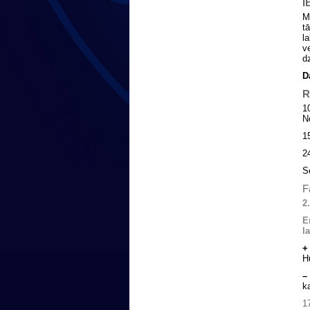
I
M
t
l
v
d
D
R
1
N
1
2
S
F
2
E
l
+
H
–
k
1