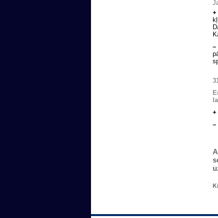
J
+
k
D
K
–
p
s
3
E
l
+
–
A
s
u
K