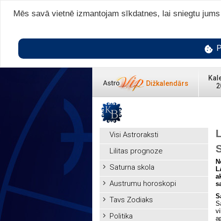
Mēs savā vietnē izmantojam sīkdatnes, lai sniegtu jums v
P
Kal
Dižkalendārs
2
L
Visi Astroraksti
Lilitas prognoze
N
Saturna skola
L
a
Austrumu horoskopi
s
S
Tavs Zodiaks
S
v
Politika
a