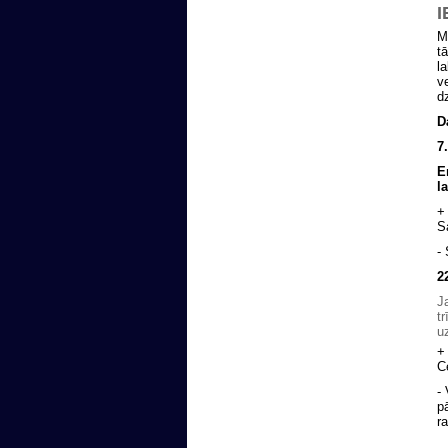
I
M
t
l
v
d
D
7
E
l
+
S
-
2
J
t
u
+
C
-
p
r