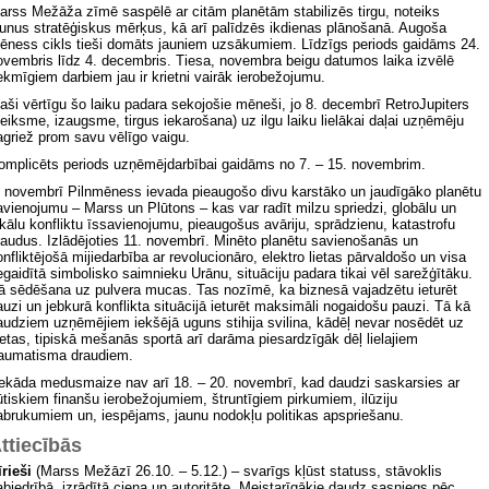
arss Mežāža zīmē saspēlē ar citām planētām stabilizēs tirgu, noteiks
aunus stratēģiskus mērķus, kā arī palīdzēs ikdienas plānošanā. Augoša
ēness cikls tieši domāts jauniem uzsākumiem. Līdzīgs periods gaidāms 24.
ovembris līdz 4. decembris. Tiesa, novembra beigu datumos laika izvēlē
ekmīgiem darbiem jau ir krietni vairāk ierobežojumu.
paši vērtīgu šo laiku padara sekojošie mēneši, jo 8. decembrī RetroJupiters
veiksme, izaugsme, tirgus iekarošana) uz ilgu laiku lielākai daļai uzņēmēju
agriež prom savu vēlīgo vaigu.
omplicēts periods uzņēmējdarbībai gaidāms no 7. – 15. novembrim.
. novembrī Pilnmēness ievada pieaugošo divu karstāko un jaudīgāko planētu
avienojumu – Marss un Plūtons – kas var radīt milzu spriedzi, globālu un
okālu konfliktu īssavienojumu, pieaugošus avāriju, sprādzienu, katastrofu
raudus. Izlādējoties 11. novembrī. Minēto planētu savienošanās un
onfliktējošā mijiedarbība ar revolucionāro, elektro lietas pārvaldošo un visa
egaidītā simbolisko saimnieku Urānu, situāciju padara tikai vēl sarežģītāku.
ā sēdēšana uz pulvera mucas. Tas nozīmē, ka biznesā vajadzētu ieturēt
auzi un jebkurā konflikta situācijā ieturēt maksimāli nogaidošu pauzi. Tā kā
audziem uzņēmējiem iekšējā uguns stihija svilina, kādēļ nevar nosēdēt uz
ietas, tipiskā mešanās sportā arī darāma piesardzīgāk dēļ lielajiem
raumatisma draudiem.
ekāda medusmaize nav arī 18. – 20. novembrī, kad daudzi saskarsies ar
ūtiskiem finanšu ierobežojumiem, štruntīgiem pirkumiem, ilūziju
abrukumiem un, iespējams, jaunu nodokļu politikas apspriešanu.
ttiecībās
īrieši
(Marss Mežāzī 26.10. – 5.12.) – svarīgs kļūst statuss, stāvoklis
abiedrībā, izrādītā cieņa un autoritāte. Meistarīgākie daudz sasniegs pēc