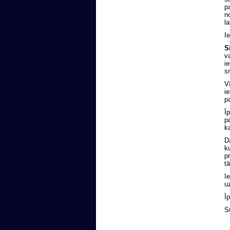
p
n
l
I
S
v
i
s
V
i
p
Ī
p
k
D
k
p
t
I
u
Īp
Su