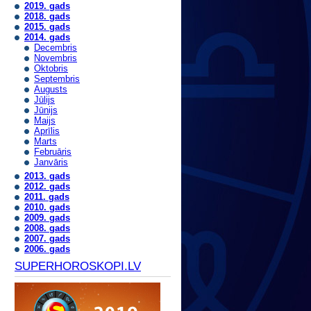
2019. gads
2018. gads
2015. gads
2014. gads
Decembris
Novembris
Oktobris
Septembris
Augusts
Jūlijs
Jūnijs
Maijs
Aprīlis
Marts
Februāris
Janvāris
2013. gads
2012. gads
2011. gads
2010. gads
2009. gads
2008. gads
2007. gads
2006. gads
SUPERHOROSKOPI.LV