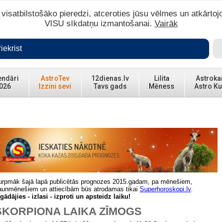
isatbilstošāko pieredzi, atceroties jūsu vēlmes un atkārtoj
VISU sīkdatņu izmantošanai.
Vairāk
iekrist
endāri
AstroTev
12dienas.lv
Lilita
Astroka
026
Izzini sevi
Tavs gads
Mēness
Astro Ku
urpmāk šajā lapā publicētās prognozes 2015.gadam, pa mēnešiem,
aunmēnešiem un attiecībām būs atrodamas tikai
Superhoroskopi.lv
.
egādājies - izlasi - izproti un apsteidz laiku!
SKORPIONA LAIKA ZĪMOGS