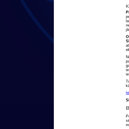
K
P
p
l
n
j
O
S
a
e
N
p
g
i
i
T
k
h
S
B
P
s
m