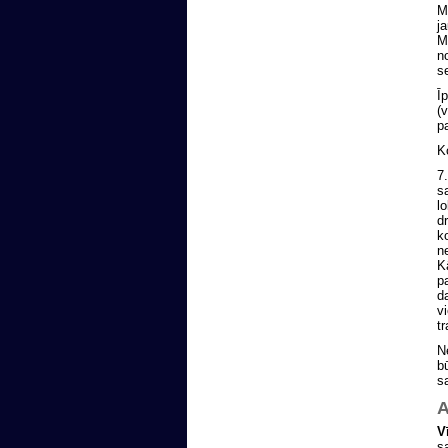
M
j
M
n
s
Ī
(
p
K
7
s
l
d
k
n
K
p
d
v
t
N
b
s
A
V
s