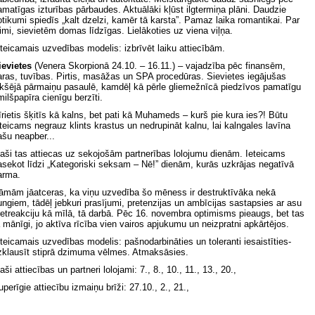
amatīgas izturības pārbaudes. Aktuālāki kļūst ilgtermiņa plāni. Daudzie
otikumi spiedīs „kalt dzelzi, kamēr tā karsta”. Pamaz laika romantikai. Par
aimi, sievietēm domas līdzīgas. Lielākoties uz viena viļņa.
eteicamais uzvedības modelis: izbrīvēt laiku attiecībām.
ievietes
(Venera Skorpionā 24.10. – 16.11.) – vajadzība pēc finansēm,
aras, tuvības. Pirtis, masāžas un SPA procedūras. Sievietes iegājušas
ekšējā pārmaiņu pasaulē, kamdēļ kā pērle gliemežnīcā piedzīvos pamatīgu
milšpapīra cienīgu berzīti.
īrietis šķitīs kā kalns, bet pati kā Muhameds – kurš pie kura ies?! Būtu
eteicams negrauz klints krastus un nedrupināt kalnu, lai kalngales lavīna
ašu neapber...
paši tas attiecas uz sekojošām partnerības lolojumu dienām. Ieteicams
asekot līdzi „Kategoriski seksam – Nē!” dienām, kurās uzkrājas negatīvā
arma.
āmām jāatceras, ka viņu uzvedība šo mēness ir destruktīvāka nekā
ungiem, tādēļ jebkuri prasījumi, pretenzijas un ambīcijas sastapsies ar asu
retreakciju kā mīlā, tā darbā. Pēc 16. novembra optimisms pieaugs, bet tas
ā mānīgi, jo aktīva rīcība vien vairos apjukumu un neizpratni apkārtējos.
eteicamais uzvedības modelis: pašnodarbināties un toleranti iesaistīties-
zklausīt stiprā dzimuma vēlmes. Atmaksāsies.
aši attiecības un partneri lolojami: 7., 8., 10., 11., 13., 20.,
perīgie attiecību izmaiņu brīži: 27.10., 2., 21.,