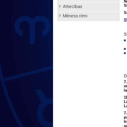
N
S
Attiecības
S
Mēness ritmi
S
S
D
7
m
l
1
L
La
7
p
t
s