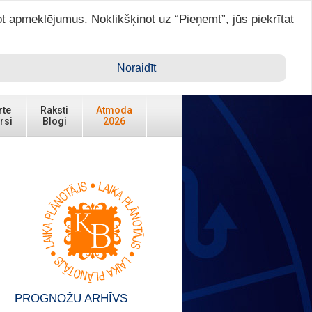
ot apmeklējumus. Noklikšķinot uz “Pieņemt”, jūs piekrītat
Ienākt ar ASTRO VIP >
Noraidīt
rte
Raksti
Atmoda
rsi
Blogi
2026
PROGNOŽU ARHĪVS