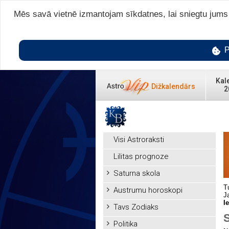
Mēs savā vietnē izmantojam sīkdatnes, lai sniegtu jums v
P
Kal
Dižkalendārs
2
Visi Astroraksti
Lilitas prognoze
Saturna skola
T
Austrumu horoskopi
J
I
Tavs Zodiaks
Politika