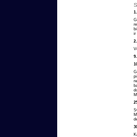
1
G
r
b
ir
2
V
9
1
G
p
n
b
d
M
2
S
Mā
d
3
K