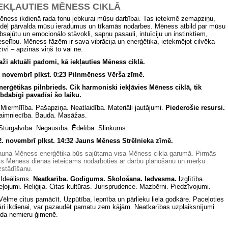
EKĻAUTIES MĒNESS CIKLĀ
ēness ikdienā rada fonu jebkurai mūsu darbībai. Tas ietekmē zemapziņu,
ādēļ pārvalda mūsu ieradumus un tīkamās nodarbes. Mēness atbild par mūsu
absajūtu un emocionālo stāvokli, sapņu pasauli, intuīciju un instinktiem,
eselību. Mēness fāzēm ir sava vibrācija un enerģētika, ietekmējot cilvēka
zīvi – apzinās viņš to vai ne.
aži aktuāli padomi, kā iekļauties Mēness ciklā
.
. novembrī
plkst. 0:23 Pilnmēness Vērša zīmē.
nerģētikas pilnbrieds. Cik harmoniski iekļāvies Mēness ciklā, tik
abdabīgi pavadīsi šo laiku.
 Miermīlība. Pašapziņa. Neatlaidība. Materiāli jautājumi.
Piederošie resursi.
aimniecība. Bauda. Masāžas.
 Stūrgalvība. Negausība. Ēdelība. Slinkums.
2. novembrī plkst. 14:32 Jauns Mēness Strēlnieka
zīmē.
auna Mēness enerģētika būs sajūtama visa Mēness cikla garumā. Pirmās
rīs Mēness dienas ieteicams nodarboties ar darbu plānošanu un mērķu
zstādīšanu.
 Ideālisms.
Neatkarība.
Godīgums.
Skološana. Iedvesma.
I
zglītība.
eļojumi. Reliģija. Citas kultūras. Jurisprudence. Mazbērni. Piedzīvojumi.
 Vēlme citus pamācīt. Uzpūtība, lepnība un pārlieku liela godkāre. Paceļoties
āri ikdienai, var pazaudēt pamatu zem kājām. Neatkarības uzplaiksnījumi
ada nemieru ģimenē.