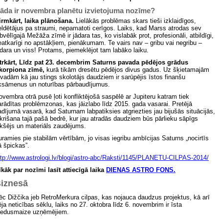
āda ir novembra planētu izvietojuma nozīme?
irmkārt, laika plānošana.
Lielākās problēmas skars tieši izklaidīgos,
eldētājus pa straumi, nepamatoti cerīgos. Laiks, kad Marss atrodas sev
abvēlīgajā Mežāža zīmē ir jādara tas, ko vislabāk prot, profesionāli, atbildīgi,
eatkarīgi no apstākļiem, pienākumam. Te vairs nav – gribu vai negribu –
ādara un viss! Protams, piemeklējot tam labāko laiku.
trkārt, Līdz pat 23. decembrim Saturns pavada pēdējos grādus
korpiona zīmē,
kurā tikām dresētu pēdējos divus gadus. Uz šķietamajām
tvadām kā jau stings skolotājs daudziem ir sarūpējis īstos finanšu
ksāmenus un noturības pārbaudījumus.
ovembra otrā pusē ļoti konfliktējošā saspēlē ar Jupiteru katram tiek
arādītas problēmzonas, kas jāizlabo līdz 2015. gada vasarai. Pretējā
adījumā vasarā, kad Saturnam labpatiksies atgriezties jau bijušās situācijās,
ekrišana tajā pašā bedrē, kur jau atradās daudziem būs pārlieku sāpīgs
ekšējs un materiāls zaudējums.
uramies pie stabilām vērtībām, jo visas iegribu ambīcijas Saturns „nocirtīs
ā špickas”.
ttp://www.astrologi.lv/blogi/astro-abc/Raksti/1145/PLANETU-CILPAS-2014/
īkāk par nozīmi lasīt attiecīgā laika
DIENAS ASTRO FONS.
iznesā
ēc Dižčika jeb RetroMerkura cilpas, kas nojauca daudzus projektus, kā arī
ēja neticības sēklu, laiks no 27. oktobra līdz 6. novembrim ir īsta
edusmaize uzņēmējiem.