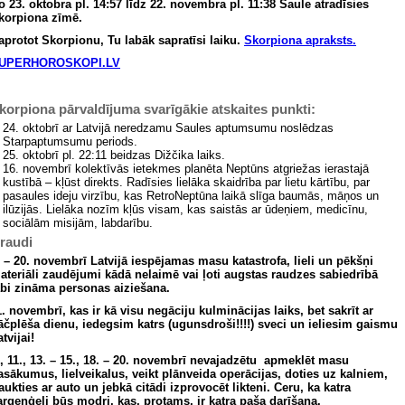
o 23. oktobra pl. 14:57 līdz 22. novembra pl. 11:38 Saule atradīsies
korpiona zīmē.
aprotot Skorpionu, Tu labāk sapratīsi laiku.
Skorpiona apraksts.
UPERHOROSKOPI.LV
korpiona pārvaldījuma svarīgākie atskaites punkti:
24. oktobrī ar Latvijā neredzamu Saules aptumsumu noslēdzas
Starpaptumsumu periods.
25. oktobrī pl. 22:11 beidzas Dižčika laiks.
16. novembrī kolektīvās ietekmes planēta Neptūns atgriežas ierastajā
kustībā – kļūst direkts. Radīsies lielāka skaidrība par lietu kārtību, par
pasaules ideju virzību, kas RetroNeptūna laikā slīga baumās, māņos un
ilūzijās. Lielāka nozīm kļūs visam, kas saistās ar ūdeņiem, medicīnu,
sociālām misijām, labdarību.
raudi
. – 20. novembrī Latvijā iespējamas masu katastrofa, lieli un pēkšņi
ateriāli zaudējumi kādā nelaimē vai ļoti augstas raudzes sabiedrībā
abi zināma personas aiziešana.
1. novembrī, kas ir kā visu negāciju kulminācijas laiks, bet sakrīt ar
āčplēša dienu, iedegsim katrs (ugunsdroši!!!!) sveci un ieliesim gaismu
tvijai!
., 11., 13. – 15., 18. – 20. novembrī nevajadzētu apmeklēt masu
asākumus, lielveikalus, veikt plānveida operācijas, doties uz kalniem,
raukties ar auto un jebkā citādi izprovocēt likteni. Ceru, ka katra
argeņģeļi būs modri, kas, protams, ir katra paša darīšana.