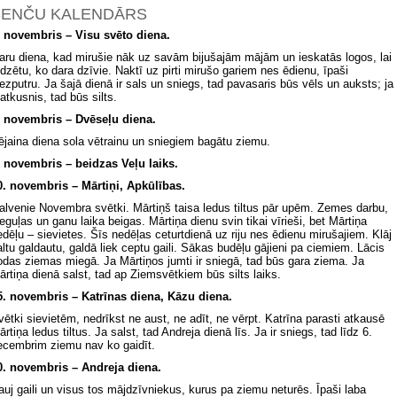
SENČU KALENDĀRS
. novembris – Visu svēto diena.
aru diena, kad mirušie nāk uz savām bijušajām mājām un ieskatās logos, lai
edzētu, ko dara dzīvie. Naktī uz pirti mirušo gariem nes ēdienu, īpaši
iezputru. Ja šajā dienā ir sals un sniegs, tad pavasaris būs vēls un auksts; ja
 atkusnis, tad būs silts.
. novembris – Dvēseļu diena.
ējaina diena sola vētrainu un sniegiem bagātu ziemu.
. novembris – beidzas Veļu laiks.
0. novembris – Mārtiņi, Apkūlības.
alvenie Novembra svētki. Mārtiņš taisa ledus tiltus pār upēm. Zemes darbu,
ieguļas un ganu laika beigas. Mārtiņa dienu svin tikai vīrieši, bet Mārtiņa
edēļu – sievietes. Šīs nedēļas ceturtdienā uz riju nes ēdienu mirušajiem. Klāj
altu galdautu, galdā liek ceptu gaili. Sākas budēļu gājieni pa ciemiem. Lācis
odas ziemas miegā. Ja Mārtiņos jumti ir sniegā, tad būs gara ziema. Ja
ārtiņa dienā salst, tad ap Ziemsvētkiem būs silts laiks.
5. novembris – Katrīnas diena, Kāzu diena.
vētki sievietēm, nedrīkst ne aust, ne adīt, ne vērpt. Katrīna parasti atkausē
rtiņa ledus tiltus. Ja salst, tad Andreja dienā līs. Ja ir sniegs, tad līdz 6.
ecembrim ziemu nav ko gaidīt.
0. novembris – Andreja diena.
auj gaili un visus tos mājdzīvniekus, kurus pa ziemu neturēs. Īpaši laba