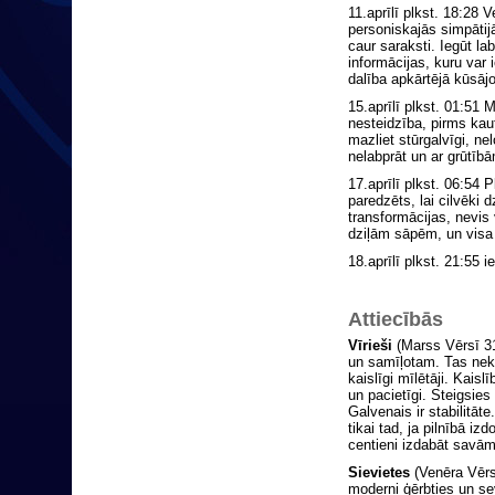
11.aprīlī plkst. 18:28
personiskajās simpātij
caur saraksti. Iegūt l
informācijas, kuru var
dalība apkārtējā kūsāj
15.aprīlī plkst. 01:51
nesteidzība, pirms kaut
mazliet stūrgalvīgi, n
nelabprāt un ar grūtībā
17.aprīlī plkst. 06:54 
paredzēts, lai cilvēki d
transformācijas, nevis
dziļām sāpēm, un visa 
18.aprīlī plkst. 21:55
Attiecībās
Vīrieši
(Marss Vērsī 31
un samīļotam. Tas neka
kaislīgi mīlētāji. Kaisl
un pacietīgi. Steigsies
Galvenais ir stabilitāte.
tikai tad, ja pilnībā i
centieni izdabāt savā
Sievietes
(Venēra Vērs
moderni ģērbties un se