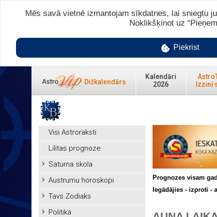
Mēs savā vietnē izmantojam sīkdatnes, lai sniegtu ju
Noklikšķinot uz “Pieņem
Piekrist
Kalendāri
Astro
Dižkalendārs
2026
Izzini 
Visi Astroraksti
Lilitas prognoze
Saturna skola
Prognozes visam ga
Austrumu horoskopi
Iegādājies - izproti - 
Tavs Zodiaks
Politika
AUNA LAIK