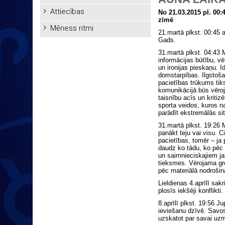
Attiecības
No 21.03.2015 pl. 00:
zīmē
Mēness ritmi
21.martā plkst. 00:45 
Gads.
31.martā plkst. 04:43 M
informācijas būtību, vē
un ironijas pieskaņu. I
domstarpības. Ilgstošai
pacietības trūkums ti
komunikācijā būs vēroj
taisnību acīs un kritiz
sporta veidos, kuros n
parādīt ekstremālās sit
31.martā plkst. 19:26 
panākt teju vai visu. C
pacietības, tomēr – ja
daudz ko tādu, ko pēc 
un saimnieciskajiem j
tieksmes. Vērojama gre
pēc materiālā nodrošinā
Lieldienas 4.aprīlī sa
plosīs iekšēji konflikti.
8.aprīlī plkst. 19:56 Ju
ieviešanu dzīvē. Savos
uzskatot par savai uzm