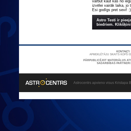
varbūt kaut kas no iegū
izvēlei vairāk laika, jo
Esi godīgs pret sevi! :)
Astro Testi ir piee
biedriem. Klikšķini 
KONTAKTI
APMEKLĒTĀJU SKAITS KOPŠ 01
PĀRPUBLICĒJOT MATERIĀLUS AT
SADARBĪBAS PARTNERI
Astrocentrs apvieno visus Kristapa B