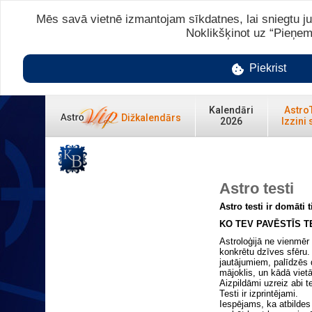
Mēs savā vietnē izmantojam sīkdatnes, lai sniegtu ju
Noklikšķinot uz “Pieņem
Piekrist
Kalendāri
Astro
Dižkalendārs
2026
Izzini 
Astro testi
Astro testi ir domāti 
KO TEV PAVĒSTĪS T
Astroloģijā ne vienmēr
konkrētu dzīves sfēru.
jautājumiem, palīdzēs 
mājoklis, un kādā viet
Aizpildāmi uzreiz abi t
Testi ir izprintējami.
Iespējams, ka atbildes