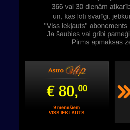
366 vai 30 dienām
atkar
un, kas ļoti svarīgi,
jebku
"Viss iekļauts" abonements 
Ja šaubies vai gribi pamēģ
Pirms apmaksas zem
9 mēnešiem
VISS IEKĻAUTS