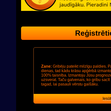
Reģistrēti
adzīgais „pa rokai”. Te
Zane:
Gribēju pateikt milzīgu paldies. 
dienas, tad kādu krāsu apģērbā izmantot
100% taisnība. Izmantoju Jūsu prognoze
uzsverat. Taču galvenais, ko gribu sacī
tagad, lai pasauli vērstu gaišāku.
Iesūt