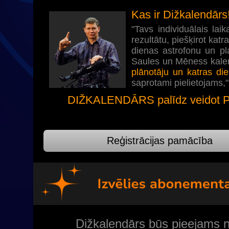
Kas ir Dižkalendār
"Tavs individuālais lai
rezultātu, piešķirot kat
dienas astrofonu un pl
Saules un Mēness kalen
plānotāju un katras di
saprotami pielietojams,
DIŽKALENDĀRS palīdz veidot P
Reģistrācijas pamācība
Dižkalendārs būs pieejams