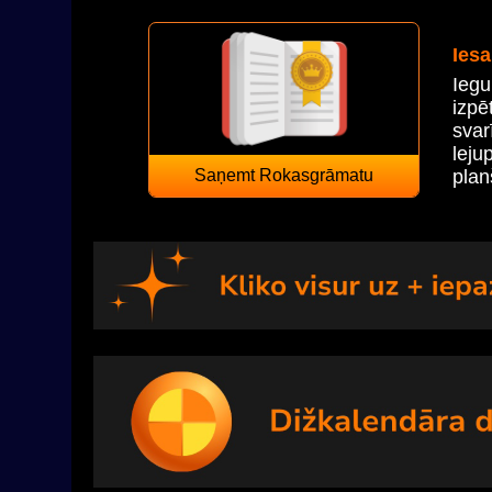
Ies
Iegu
izpē
svar
lej
Saņemt Rokasgrāmatu
plan