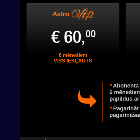
6 mēnešiem
VISS IEKĻAUTS
*
Abonenta p
6 mēnešiem
papildus ar
*
Pagarināt 
pagarināša