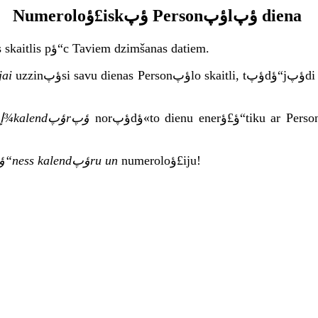
Numeroloؤ£iskؤپ Personؤپlؤپ diena
Personؤپlؤپ diena ir numeroloؤ£ski aprؤ“ؤ·inؤپts dienas skaitlis pؤ“c Taviem dzimšanas datiem.
uzzinؤپsi savu dienas Personؤپlo skaitli, tؤپdؤ“jؤپdi varؤ“si sekot lؤ«dzi katras dienas enerؤ£ؤ“tikai un padarؤ«t
i informؤپcijai
norؤپdؤ«to dienu enerؤ£ؤ“tiku ar Personؤپlؤپs dienas vibrؤپcijؤپm, var veiksmؤ«gi izmantot
Diإ¾kalendؤپrؤپ
numeroloؤ£iju!
Saules, Mؤ“ness kalendؤپru un