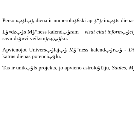
Lؤ«dzؤپs Mؤ“ness
kalendؤپram
–
visai cita
savu dzؤ«vi veiksmؤ«gؤپku.
Apvienojot Universؤپlajؤپ Mؤ“ness kalendؤپrؤپ
-
katras dienas potenciؤپlu.
Tas ir unikؤپls projekts, jo apvieno astroloؤ£iju
,