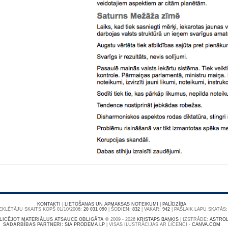
KONTAKTI
|
LIETOŠANAS UN APMAKSAS NOTEIKUMI
|
PALĪDZĪBA
KLĒTĀJU SKAITS KOPŠ 01/10/2006:
20 031 090
| ŠODIEN:
832
| VAKAR:
942
| PAŠLAIK LAPU SKATĀS
LICĒJOT MATERIĀLUS ATSAUCE OBLIGĀTA
© 2009 - 2026
KRISTAPS BAŅĶIS
|
IZSTRĀDE:
ASTROL
SADARBĪBAS PARTNERI:
SIA PRODEMA LP
| VISAS ILUSTRĀCIJAS AR LICENCI -
CANVA.COM