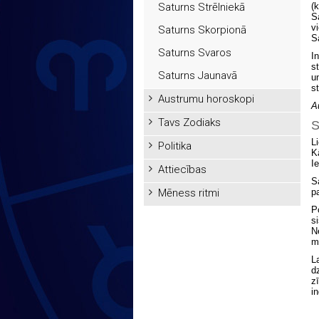
Saturns Strēlniekā
(
Sa
v
Saturns Skorpionā
S
Saturns Svaros
I
s
Saturns Jaunavā
u
st
Austrumu horoskopi
A
Tavs Zodiaks
S
L
Politika
K
I
Attiecības
S
Mēness ritmi
p
P
s
N
m
L
d
z
i