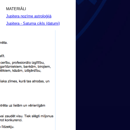
MATERIĀLI
Jupitera nozīme astroloģijā
Jupitera - Saturna cikls (datumi)