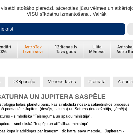
isatbilstošāko pieredzi, atceroties jūsu vēlmes un atkārtoj
VISU sīkdatņu izmantošanai.
Vairāk
iekrist
endāri
AstroTev
12dienas.lv
Lilita
Astroka
026
Izzini sevi
Tavs gads
Mēness
Astro Ku
s
#KBpareģo
Mēness fāzes
Grāmata
Aptauja
SATURNA UN JUPITERA SASPĒLE
stroloģijā lielais planētu pāris, kas simboliski nosaka sabiedriskos procesus
isā paasaulē ir Jupiters (devējs, lielums) un Saturns (ierobežotājs, ņēmējs).
aturns - simboliskā "Taisnīguma un spaidu ministrija".
upiters - simboliskā "Iespēju un attīstības ministrija".
bas kopā ir atbildīgas par izaugsmi, tik katrai sava metode... Jupiteram -