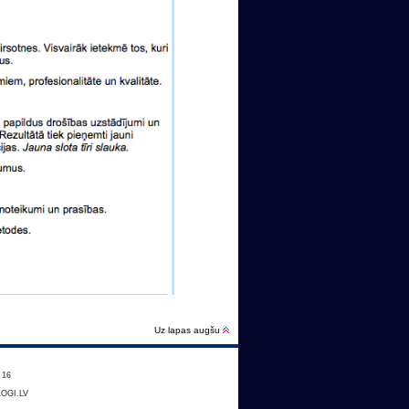
Uz lapas augšu
:
16
OGI.LV