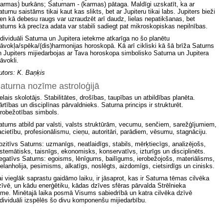
karmas) burkāns; Saturnam - (karmas) pātaga. Maldīgi uzskatīt, ka ar
turnu saistāms tikai kaut kas slikts, bet ar Jupiteru tikai labs. Jupiters bieži
ien kā debesu raugs var uzraudzēt arī daudz, lielas nepatikšanas, bet
aturns kā precīza adata var stabili sadiegt pat mikroskopiskas nepilnības.
ndividuāli Saturna un Jupitera ietekme atkarīga no šo planētu
tāvokļa/spēka/(dis)harmonijas horoskopā. Kā arī cikliski kā šā brīža Saturns
n Jupiters mijiedarbojas ar Tava horoskopa simbolisko Saturna un Jupitera
āvokli.
utors: K. Baņķis
aturna nozīme astroloģijā
ielais skolotājs. Stabilitātes, drošības, taupības un atbildības planēta.
ārtības un disciplīnas pārvaldnieks. Saturna princips ir strukturēt.
erobežotības simbols.
aturns atbild par valsti, valsts struktūrām, vecumu, senčiem, sarežģījumiem,
acietību, profesionālismu, cieņu, autoritāri, parādiem, vēsumu, stagnāciju.
ozitīvs Saturns: uzmanīgs, neatlaidīgs, stabils, mērķtiecīgs, analizējošs,
istemātisks, taisnīgs, ekonomisks, konservatīvs, izturīgs un disciplinēts.
egatīvs Saturns: egoisms, lēnīgums, bailīgums, ierobežojošs, materiālisms,
elanholija, pesimisms, alkatīgs, noslēgts, aizdomīgs, cietsirdīgs un cinisks.
ai vieglāk saprastu gaidāmo laiku, ir jāsaprot, kas ir Saturna tēmas cilvēka
zīvē, un kādu enerģētiku, kādas dzīves sfēras pārvalda Strēlnieka
īme.
Minētajā laika posmā Visums sabiedrībā un katra cilvēka dzīvē
ndividuāli izspēlēs šo divu komponenšu mijiedarbību.