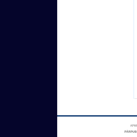
APME
PĀRPUB