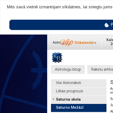
Mēs savā vietnē izmantojam sīkdatnes, lai sniegtu jums v
P
Kal
Dižkalendārs
2
Astrologu blogi
Rakstu arhīv
Visi Astroraksti
A
Lilitas prognoze
v
S
Saturna skola
J
Saturns Mežāzī
A