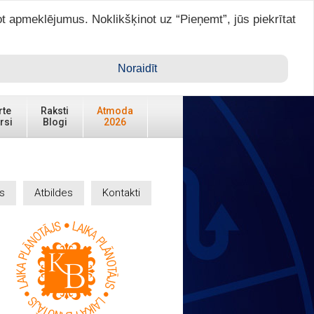
ot apmeklējumus. Noklikšķinot uz “Pieņemt”, jūs piekrītat
Ienākt ar ASTRO VIP >
Noraidīt
rte
Raksti
Atmoda
rsi
Blogi
2026
s
Atbildes
Kontakti