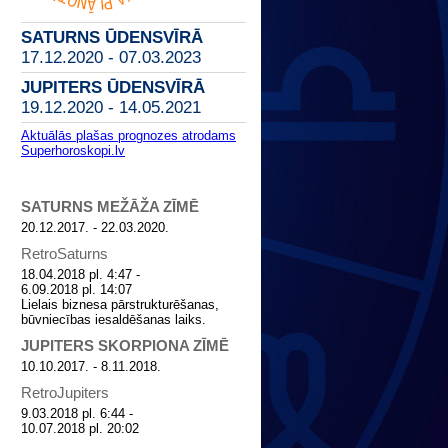
SATURNS ŪDENSVĪRĀ
17.12.2020 - 07.03.2023
JUPITERS ŪDENSVĪRĀ
19.12.2020 - 14.05.2021
Aktuālās plašas prognozes atrodams
Superhoroskopi.lv
SATURNS MEŽĀŽA ZĪMĒ
20.12.2017. -
22.03.2020.
RetroSaturns
18.04.2018 pl. 4:47 -
6.09.2018 pl. 14:07
Lielais biznesa pārstrukturēšanas,
būvniecības iesaldēšanas laiks.
JUPITERS SKORPIONA ZĪMĒ
10.10.2017. - 8.11.2018.
RetroJupiters
9.03.2018 pl. 6:44 -
10.07.2018 pl. 20:02