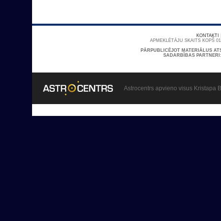
KONTAKTI
APMEKLĒTĀJU SKAITS KOPŠ 01/
PĀRPUBLICĒJOT MATERIĀLUS AT
SADARBĪBAS PARTNERI
Astrocentrs apvieno visus Kristapa B