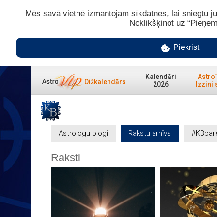
Mēs savā vietnē izmantojam sīkdatnes, lai sniegtu ju
Noklikšķinot uz “Pieņem
Piekrist
Kalendāri
Astro
Dižkalendārs
2026
Izzini 
Astrologu blogi
Rakstu arhīvs
#KBpar
Raksti