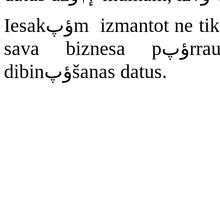
Iesakؤپm izmantot ne tikai pievienojot personu datus, bet
sava biznesa pؤپrraudzؤ«šanai, pievienojot SIA
dibinؤپšanas datus.