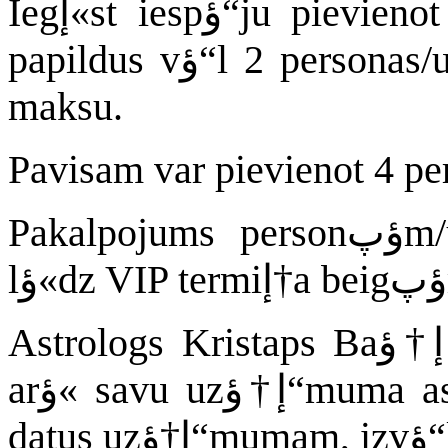
Iegإ«st iespؤ“ju pievienot BEZ MAKSAS 1 personu un
papildus vؤ“l 2 personas/uzإ†ؤ“mumus par samazinؤپtu
maksu.
Pakalpojums personؤپm/uzإ†ؤ“mumam bإ«s pieejams
Astrologs Kristaps Baإ†ؤ·is iesaka šo sadaؤ¼u izmantot
arؤ« savu uzإ†ؤ“muma astroluksofora sekošanai. Ievadot
da