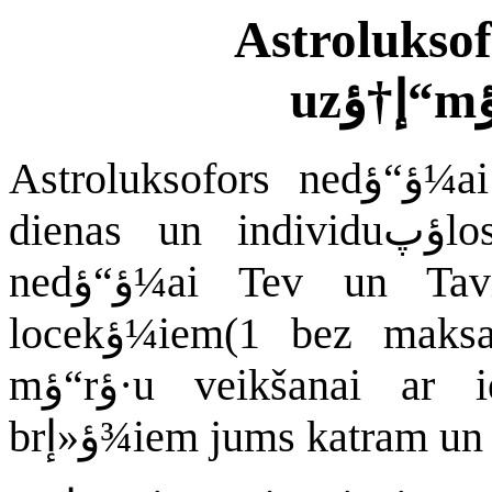
Astroluksofors ؤ£im
Astroluksofors nedؤ“ؤ¼ai – lieliska iespؤ“ja saإ†emt
dienas un individuؤپlos astroluksoforus uzreiz visai
nedؤ“ؤ¼ai Tev un Taviem pievienotajiem ؤ£imenes
locekؤ¼iem(1 bez maksas) Saإ†emsi datus kopؤ«gu
mؤ“rؤ·u veikšanai ar iekؤ¼autiem ؤ«pašajiem laika