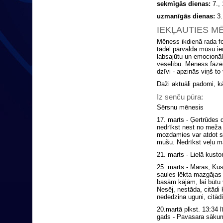
sekmīgās dienas:
7., 
uzmanīgās dienas:
3.,
IEKĻAUTIES M
Mēness ikdienā rada f
tādēļ pārvalda mūsu i
labsajūtu un emocionālo
veselību. Mēness fāzēm
dzīvi - apzinās viņš to 
Daži aktuāli padomi, 
Iz senču pūra:
Sērsnu mēnesis
17. marts - Ģertrūdes
nedrīkst nest no meža m
mozdamies var atdot sa
mušu. Nedrīkst veļu ma
21. marts - Lielā kusto
25. marts - Māras, Kus
saules lēkta mazgājas a
basām kājām, lai būtu 
Nesēj, nestāda, citādi
nededzina uguni, citād
20.martā plkst. 13:34 
gads - Pavasara sāku