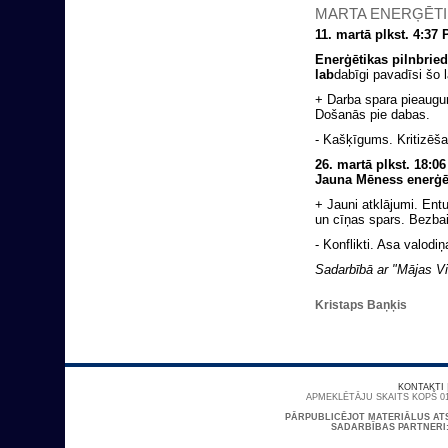
MARTA ENERĢĒTI
11. martā plkst. 4:3
Enerģētikas pilnbried
lab
dabīgi pavadīsi šo l
+ Darba spara pieaugum
Došanās pie dabas.
- Kašķīgums. Kritizēša
26. martā plkst. 18:
Jauna Mēness enerģē
+ Jauni atklājumi. Ent
un cīņas spars. Bezba
- Konflikti. Asa valodi
Sadarbībā ar "Mājas Vi
Kristaps Baņķis
KONTAKTI
APMEKLĒTĀJU SKAITS KOPŠ 01
PĀRPUBLICĒJOT MATERIĀLUS AT
SADARBĪBAS PARTNERI