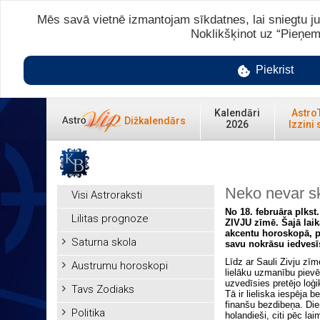
Mēs savā vietnē izmantojam sīkdatnes, lai sniegtu ju
Noklikšķinot uz “Pieņem
Piekrist
Kalendāri
Astro
Dižkalendārs
2026
Izzini 
Neko nevar ska
Visi Astroraksti
No 18. februāra plkst.
Lilitas prognoze
ZIVJU zīmē. Šajā lai
akcentu horoskopā, pa
Saturna skola
savu nokrāsu iedvesī
Līdz ar Sauli Zivju zī
Austrumu horoskopi
lielāku uzmanību pievēr
uzvedīsies pretējo loģi
Tavs Zodiaks
Tā ir lieliska iespēja 
finanšu bezdibeņa. Diem
Politika
holandieši, citi pēc la