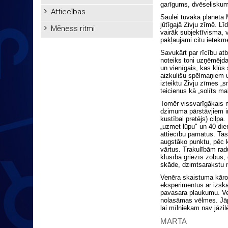
garīgums, dvēseliskum
Attiecības
Saulei tuvākā planēta 
jūtīgajā Zivju zīmē. Lī
Mēness ritmi
vairāk subjektīvisma, 
pakļaujami citu ietekme
Savukārt par rīcību atb
noteiks toni uzņēmējda
un vienīgais, kas kļūs
aizkulišu spēlmaņiem 
izteiktu Zivju zīmes „
teicienus kā „solīts mak
Tomēr vissvarīgākais 
dzimuma pārstāvjiem ir
kustībai pretējs) cilpa
„uzmet lūpu" un 40 dien
attiecību pamatus. Tas
augstāko punktu, pēc ku
vārtus. Trakulībām radu
klusībā griezīs zobus,
skāde, dzimtsarakstu n
Venēra skaistuma kārot
eksperimentus ar izska
pavasara plaukumu. Ve
nolasāmas vēlmes. Jāpa
lai mīlniekam nav jāzilē
MARTA