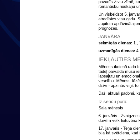
pavadīs Zivju zīmē, ka
romantisku noskaņu u
Un visbeidzot 5. janvā
atradīsies visu gadu.
Jupitera apdāvinātajie
prognozēs.
JANVĀRA
sekmīgās dienas:
1., 
uzmanīgās dienas:
4.,
IEKĻAUTIES M
Mēness ikdienā rada f
tādēļ pārvalda mūsu i
labsajūtu un emocionālo
veselību. Mēness fāzēm
dzīvi - apzinās viņš to 
Daži aktuāli padomi, 
Iz senču pūra:
Sala mēnesis
6. janvāris - Zvaigzne
durvīm velk lietuvēna k
17. janvāris - Teņa di
bija kā svētdiena, kad