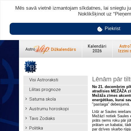
Mēs savā vietnē izmantojam sīkdatnes, lai sniegtu ju
Noklikšķinot uz “Pieņem
Piekrist
Kalendāri
Astro
Dižkalendārs
2026
Izzini 
Lēnām pār tilt
Visi Astroraksti
No 21. decembrim plks
Lilitas prognoze
atradīsies MEŽĀŽA zī
Mežāža zīmes akcentu
Saturna skola
enerģētikas, kurai s
"pastaiga" debesjumā.
Austrumu horoskopi
Līdz ar Saules ieieša
Mežāzī notiek Saules e
Tavs Zodiaks
prāts ņems roku pār jū
prātam un kabatai, tād
Politika
par dzīves skarbo rūp