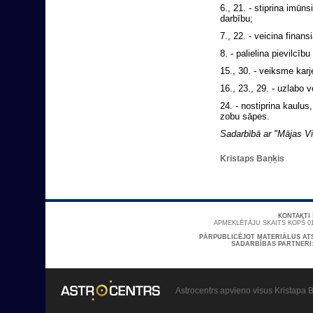
6., 21. - stiprina imūn
darbību;
7., 22. - veicina finan
8. - palielina pievilcīb
15., 30. - veiksme karj
16., 23., 29. - uzlabo v
24. - nostiprina kaulus
zobu sāpes.
Sadarbībā ar "Mājas Vi
Kristaps Baņķis
KONTAKTI
APMEKLĒTĀJU SKAITS KOPŠ 01
PĀRPUBLICĒJOT MATERIĀLUS AT
SADARBĪBAS PARTNERI
Astrocentrs apvieno visus Kristapa B