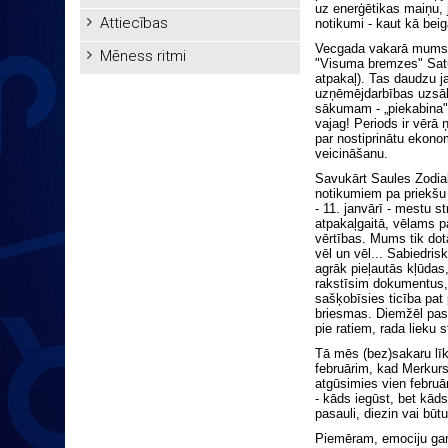
uz enerģētikas maiņu, 
Attiecības
notikumi - kaut kā bei
Vecgada vakarā mums v
Mēness ritmi
"Visuma bremzes" Satur
atpakaļ). Tas daudzu j
uzņēmējdarbības uzsāk
sākumam - „piekabina" 
vajag! Periods ir vērā
par nostiprinātu ekono
veicināšanu.
Savukārt Saules Zodiak
notikumiem pa priekšu 
- 11. janvārī - mestu s
atpakaļgaitā, vēlams p
vērtības. Mums tik dot
vēl un vēl... Sabiedris
agrāk pieļautās kļūdas,
rakstīsim dokumentus, 
sašķobīsies ticība pat
briesmas. Diemžēl pasa
pie ratiem, rada lieku s
Tā mēs (bez)sakaru līkl
februārim, kad Merkur
atgūsimies vien februā
- kāds iegūst, bet kād
pasauli, diezin vai būt
Piemēram, emociju gam