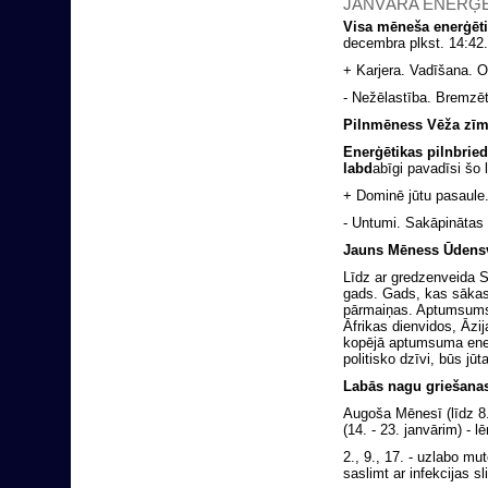
JANVĀRA ENERĢĒ
Visa mēneša enerģēt
decembra plkst. 14:42.
+ Karjera. Vadīšana. O
- Nežēlastība. Bremzē
Pilnmēness Vēža zīmē 
Enerģētikas pilnbried
labd
abīgi pavadīsi šo 
+ Dominē jūtu pasaule.
- Untumi. Sakāpinātas
Jauns Mēness Ūdensvīr
Līdz ar gredzenveida
gads. Gads, kas sākas 
pārmaiņas. Aptumsums b
Āfrikas dienvidos, Āzi
kopējā aptumsuma ener
politisko dzīvi, būs j
Labās nagu griešanas
Augoša Mēnesī (līdz 8. 
(14. - 23. janvārim) - lē
2., 9., 17. - uzlabo m
saslimt ar infekcijas s