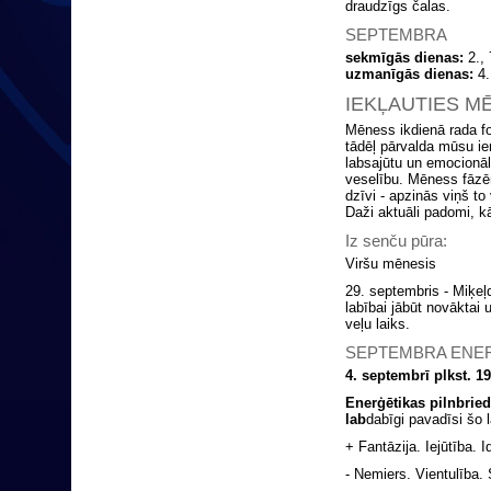
draudzīgs čalas.
SEPTEMBRA
sekmīgās dienas:
2., 
uzmanīgās dienas:
4.,
IEKĻAUTIES M
Mēness ikdienā rada f
tādēļ pārvalda mūsu i
labsajūtu un emocionālo
veselību. Mēness fāzēm
dzīvi - apzinās viņš to 
Daži aktuāli padomi, 
Iz senču pūra:
Viršu mēnesis
29. septembris - Miķeļ
labībai jābūt novāktai
veļu laiks.
SEPTEMBRA ENE
4. septembrī plkst. 1
Enerģētikas pilnbried
lab
dabīgi pavadīsi šo l
+ Fantāzija. Iejūtība.
- Nemiers. Vientulība.