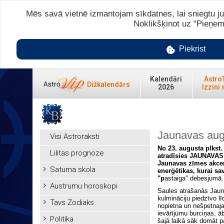
Mēs savā vietnē izmantojam sīkdatnes, lai sniegtu ju
Noklikšķinot uz “Pieņem
Piekrist
Kalendāri
Astro
Dižkalendārs
2026
Izzini 
Jaunavas aug
Visi Astroraksti
No 23. augusta plkst.
Lilitas prognoze
atradīsies JAUNAVAS 
Jaunavas zīmes akcen
Saturna skola
enerģētikas, kurai s
"p
astaiga" debesjumā.
Austrumu horoskopi
Saules atrašanās Jaun
kulmināciju piedzīvo lī
Tavs Zodiaks
nopietna un nešpetnaja
ievārījumu burciņas, āb
Politika
šajā laikā sāk domāt p