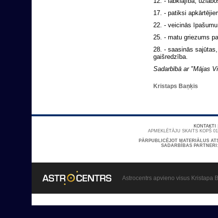
12. - labklājība; uzlabo
17. - patiksi apkārtējie
22. - veicinās īpašumu
25. - matu griezums pa
28. - saasinās sajūtas,
gaišredzība.
Sadarbībā ar "Mājas Vi
Kristaps Baņķis
KONTAKTI
APMEKLĒTĀJU SKAITS KOPŠ 01/
PĀRPUBLICĒJOT MATERIĀLUS AT
SADARBĪBAS PARTNERI
Astrocentrs apvieno visus Kristapa B