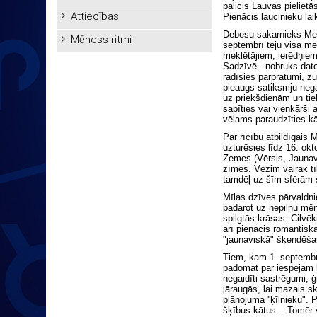
palicis Lauvas pielietā
Attiecības
Pienācis laucinieku lai
Debesu sakarnieks Merk
Mēness ritmi
septembrī teju visa mē
meklētājiem, ierēdņiem,
Sadzīvē - nobruks dator
radīsies pārpratumi, z
pieaugs satiksmju ne
uz priekšdienām un tiek
sapīties vai vienkārši 
vēlams paraudzīties kā
Par rīcību atbildīgais 
uzturēsies līdz 16. okt
Zemes (Vērsis, Jaunava
zīmes. Vēzim vairāk tī
tamdēļ uz šīm sfērām 
Mīlas dzīves pārvaldni
padarot uz nepilnu mēn
spilgtās krāsas. Cilvēk
arī pienācis romantisk
"jaunaviskā" šķendēša
Tiem, kam 1. septembris
padomāt par iespējām l
negaidīti sastrēgumi, 
jāraugās, lai mazais s
plānojuma ''ķīlnieku". 
šķībus kātus... Tomēr 