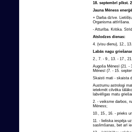
18. septembrī plkst.
Jauna Mēness enerģē
+ Darba dzīve. Lietiš
Organisma attīrīšana.
- Atturība. Kritika. St
Atslodzes dienas:
4. (visu dienu), 12., 13.
Labās nagu griešanas
2., 7. - 9., 13. - 17., 21
Augoša Mēnesī (21. - 30
Mēnesī (7. - 15. septem
Skaisti mati - skaista 
Austrumu astrologi mat
ietekmēt cilvēka tālāko
labvēlīgas matu grieša
2. - veiksme darbos, n
Mēness;
10., 15., 16. - prieks un
11. - lieliska iespēja 
saslimšanas, bet arī ie