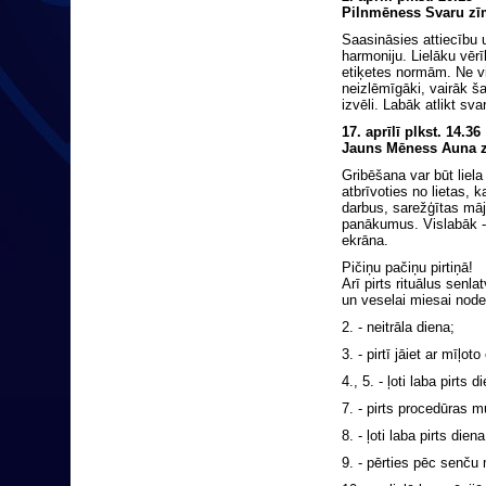
Pilnmēness Svaru zī
Saasināsies attiecību 
harmoniju. Lielāku vēr
etiķetes normām. Ne v
neizlēmīgāki, vairāk š
izvēli. Labāk atlikt s
17. aprīlī plkst. 14.36
Jauns Mēness Auna 
Gribēšana var būt liela
atbrīvoties no lietas,
darbus, sarežģītas māj
panākumus. Vislabāk -
ekrāna.
Pičiņu pačiņu pirtiņā!
Arī pirts rituālus sen
un veselai miesai node
2. - neitrāla diena;
3. - pirtī jāiet ar mīļo
4., 5. - ļoti laba pirts
7. - pirts procedūras 
8. - ļoti laba pirts die
9. - pērties pēc senč