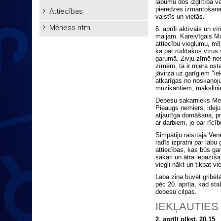
labumu dos izglītība va
pieredzes izmantošana
Attiecības
valstīs un vietās.
Mēness ritmi
6. aprīlī aktīvais un vī
maijam. Kareivīgais Ma
attiecību vieglumu, m
ka pat rūdītākos vīrus
garumā. Zivju zīmē no
zīmēm, tā ir miera ost
jāvirza uz garīgiem "i
atkarīgas no noskaņoju
muzikantiem, mākslini
Debesu sakarnieks Merk
Pieaugs nemiers, ideju
atjautīga domāšana, pr
ar darbiem, jo par rīcī
Simpātiju raisītāja Ven
radīs izpratni par lab
attiecības, kas būs g
sakari un ātra iepazīš
viegli nākt un tikpat vie
Laba ziņa būvēt gribē
pēc 20. aprīļa, kad st
debesu cilpas.
IEKĻAUTIES
2. aprīlī plkst. 20.15