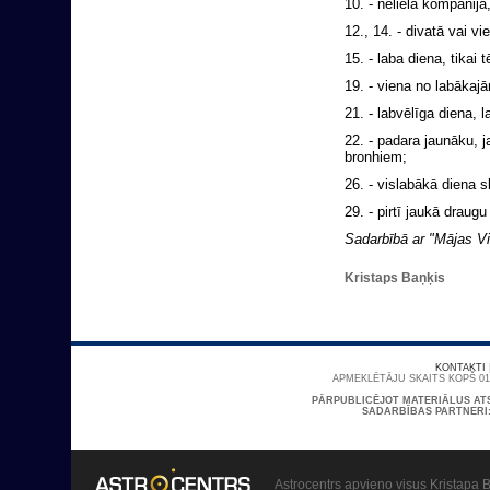
10. - nelielā kompānijā
12., 14. - divatā vai v
15. - laba diena, tikai 
19. - viena no labākaj
21. - labvēlīga diena, l
22. - padara jaunāku, j
bronhiem;
26. - vislabākā diena sl
29. - pirtī jaukā draug
Sadarbībā ar "Mājas Vi
Kristaps Baņķis
KONTAKTI
APMEKLĒTĀJU SKAITS KOPŠ 01/
PĀRPUBLICĒJOT MATERIĀLUS AT
SADARBĪBAS PARTNERI
Astrocentrs apvieno visus Kristapa B