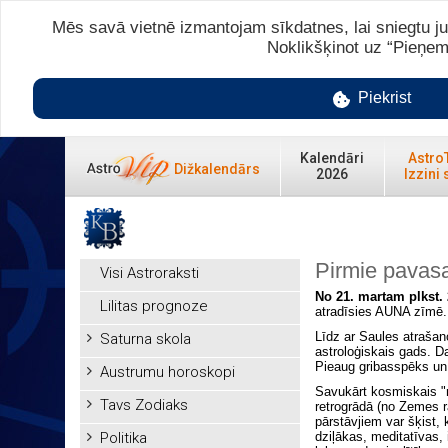
Mēs savā vietnē izmantojam sīkdatnes, lai sniegtu ju
Noklikšķinot uz “Pieņem
Piekrist
Kalendāri
Astro
Dižkalendārs
2026
Izzini 
Pirmie pavasa
Visi Astroraksti
No 21. martam plkst. 2
Lilitas prognoze
atradīsies AUNA zīmē.
Līdz ar Saules atrašan
Saturna skola
astroloģiskais gads. D
Pieaug gribasspēks un 
Austrumu horoskopi
Savukārt kosmiskais "ra
Tavs Zodiaks
retrogrādā (no Zemes r
pārstāvjiem var šķist,
Politika
dziļākas, meditatīvas,