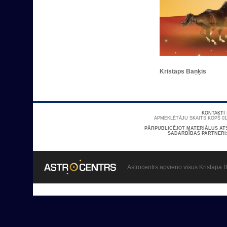
Kristaps Baņķis
KONTAKTI
APMEKLĒTĀJU SKAITS KOPŠ 01/
PĀRPUBLICĒJOT MATERIĀLUS AT
SADARBĪBAS PARTNERI
Astrocentrs apvieno visus Kristapa B