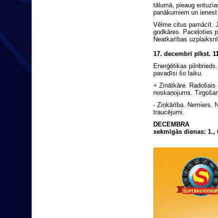
tālumā, pieaug entuzi
panākumiem un ienest d
Vēlme citus pamācīt. J
godkāres. Paceļoties p
Neatkarības uzplaiksn
17. decembrī
plkst. 
Enerģētikas pilnbrieds.
pavadīsi šo laiku.
+ Zinātkāre. Radošais g
noskaņojums. Tirgošan
- Ziņkārība. Nemiers. 
traucējumi.
DECEMBRA
sekmīgās dienas: 1., 6.