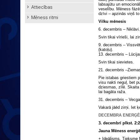
labsajūtu un emocionālo
Attiecības
veselību. Mēness fāzēm
dzīvi – apzinās viņš to
Mēness ritmi
Vilku mēnesis
6. decembris – Niklāvi.
Svin tikai vīrieši, lai z
9. decembris – Vissvē
(katoļu).
13. decembris – Lūcija
Svin tikai sievietes.
21. decembris –Ziemas 
Pie istabas griestiem 
visu nakti neguļ, bet p
dziesmas, zīlē. Skaita 
lai bagāta raža.
31. decembris – Vecga
Vakarā jāēd zirņi. Iet ķ
DECEMBRA ENERĢĒ
3. decembrī plkst. 2
Jauna Mēness enerģē
+ Ideālisms. Tieksme f