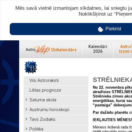
Mēs savā vietnē izmantojam sīkdatnes, lai sniegtu ju
Noklikšķinot uz “Pieņem
Piekrist
Kalendāri
Astro
Dižkalendārs
2026
Izzini 
STRĒLNIEKA
Visi Astroraksti
No 22. novembra plkst
Lilitas prognoze
atradīsies STRĒLNIEK
Strēlnieka zīmes akc
Saturna skola
enerģētikas, kurai s
“pastaiga” debesjum
Austrumu horoskopi
Par dažādu planētu ci
Tavs Zodiaks
IEKĻAUTIES MĒNES
Mēness ikdienā rada f
Politika
tādēļ pārvalda mūsu i