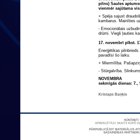
pilns) Saules aptu
vienmēr sajūtama vi
+ Spēja sajust draudo
kambarus. Mainīties uz
- Emocionālais uzbudin
drūmi. Viegli ļauties k
17. novembrī
plkst. 
Enerģētikas pilnbrieds.
pavadīsi šo laiku.
+ Miermīlība. Pašapziņ
- Stūrgalvība. Slinkum
NOVEMBRA
sekmīgās dienas: 7., 9.
Kristaps Baņķis
KONTAKTI
APMEKLĒTĀJU SKAITS KOPŠ 01/
PĀRPUBLICĒJOT MATERIĀLUS AT
SADARBĪBAS PARTNERI