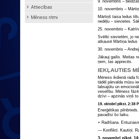
9. novembris – beidzas
Attiecības
10. novembris – Mārtiņ
Mārtiņš taisa ledus tilt
Mēness ritmi
nedēļu – sievietes. Sā
25. novembris – Katrīn
Svētki sievietēm, jo ne
atkausē Mārtiņa ledus t
30. novembris – Andrej
Jākauj gailis. Meitas 
ņem, tas apprecēs.
IEKĻAUTIES M
Mēness ikdienā rada f
tādēļ pārvalda mūsu i
labsajūtu un emocionālo
veselību. Mēness fāzēm
dzīvi – apzinās viņš to
19. oktobrī
plkst. 2:38
Enerģētikas pilnbrieds.
pavadīsi šo laiku.
+ Radīšana. Entuziasm
— Konflikti. Kautiņi. Ru
3. novembrī plkst. 1