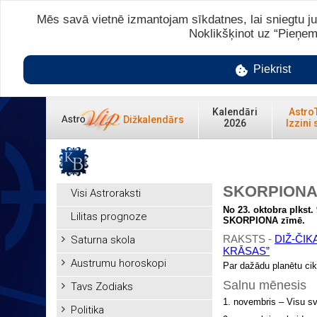
Mēs savā vietnē izmantojam sīkdatnes, lai sniegtu ju
Noklikšķinot uz “Pieņem
Piekrist
Kalendāri
Astro
Dižkalendārs
2026
Izzini 
SKORPIONA l
Visi Astroraksti
No 23. oktobra plkst.
Lilitas prognoze
SKORPIONA zīmē.
RAKSTS -
DIŽ-ČI
Saturna skola
KRĀSAS”
Austrumu horoskopi
Par dažādu planētu cik
Salnu mēnesis
Tavs Zodiaks
1. novembris – Visu sv
Politika