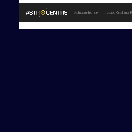
Astrocentrs apvieno visus Kristapa B