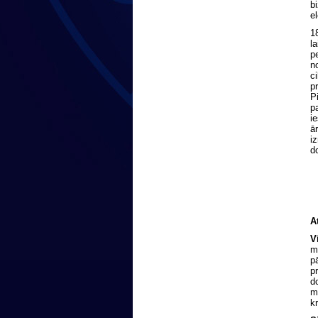
b
e
1
l
p
n
c
p
P
p
i
ā
i
d
A
V
m
p
p
d
m
kr