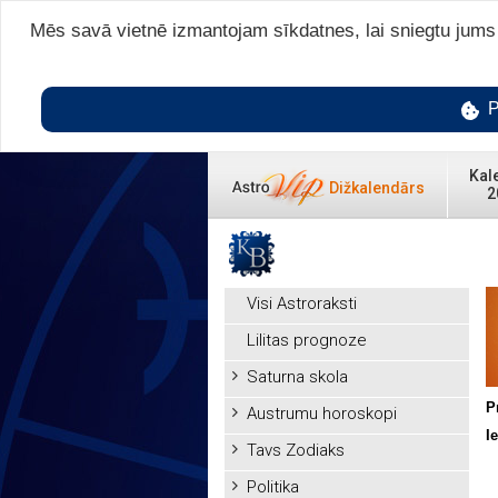
Mēs savā vietnē izmantojam sīkdatnes, lai sniegtu jums v
P
Kal
Dižkalendārs
2
Visi Astroraksti
Lilitas prognoze
Saturna skola
P
Austrumu horoskopi
I
Tavs Zodiaks
Politika