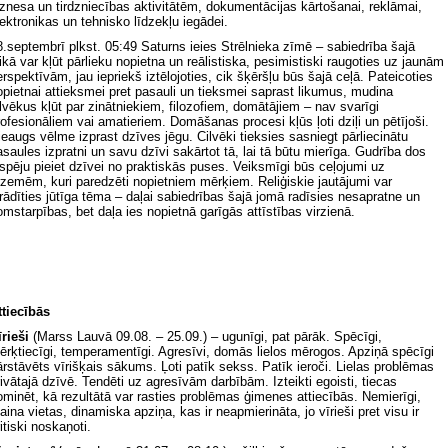
iznesa un tirdzniecības aktivitātēm, dokumentācijas kārtošanai, reklāmai,
lektronikas un tehnisko līdzekļu iegādei.
8.septembrī plkst. 05:49 Saturns ieies Strēlnieka zīmē – sabiedrība šajā
aikā var kļūt pārlieku nopietna un reālistiska, pesimistiski raugoties uz jaunām
erspektīvām, jau iepriekš iztēlojoties, cik šķēršļu būs šajā ceļā. Pateicoties
opietnai attieksmei pret pasauli un tieksmei saprast likumus, mudina
ilvēkus kļūt par zinātniekiem, filozofiem, domātājiem – nav svarīgi
rofesionāliem vai amatieriem. Domāšanas procesi kļūs ļoti dziļi un pētījoši.
ieaugs vēlme izprast dzīves jēgu. Cilvēki tieksies sasniegt pārliecinātu
asaules izpratni un savu dzīvi sakārtot tā, lai tā būtu mierīga. Gudrība dos
espēju pieiet dzīvei no praktiskās puses. Veiksmīgi būs ceļojumi uz
rzemēm, kuri paredzēti nopietniem mērķiem. Reliģiskie jautājumi var
zrādīties jūtīga tēma – daļai sabiedrības šajā jomā radīsies nesapratne un
omstarpības, bet daļa ies nopietnā garīgās attīstības virzienā.
ttiecībās
īrieši
(Marss Lauvā 09.08. – 25.09.) – ugunīgi, pat pārāk. Spēcīgi,
ērķtiecīgi, temperamentīgi. Agresīvi, domās lielos mērogos. Apziņā spēcīgi
ārstāvēts vīrišķais sākums. Ļoti patīk sekss. Patīk ieroči. Lielas problēmas
rivātajā dzīvē. Tendēti uz agresīvām darbībām. Izteikti egoisti, tiecas
ominēt, kā rezultātā var rasties problēmas ģimenes attiecībās. Nemierīgi,
aina vietas, dinamiska apziņa, kas ir neapmierināta, jo vīrieši pret visu ir
itiski noskaņoti.