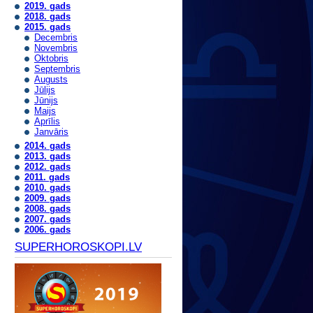
2019. gads
2018. gads
2015. gads
Decembris
Novembris
Oktobris
Septembris
Augusts
Jūlijs
Jūnijs
Maijs
Aprīlis
Janvāris
2014. gads
2013. gads
2012. gads
2011. gads
2010. gads
2009. gads
2008. gads
2007. gads
2006. gads
SUPERHOROSKOPI.LV