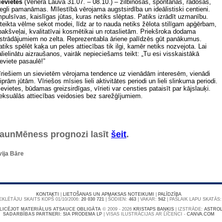
ievietes
(Venēra Lauvā 31.07. – 08.10.) – žilbinošas, spontānas, radošas,
iegli pamanāmas. Mīlestībā vērojama augstsirdība un ideālistiski centieni.
mpulsīvas, kaislīgas jūtas, kuras netiks slēptas. Patiks izrādīt uzmanību.
zteikta vēlme sekot modei, līdz ar to nauda netiks žēlota stilīgam apģērbam,
pakšveļai, kvalitatīvai kosmētikai un rotaslietām. Priekšroka dodama
zstrādājumiem no zelta. Reprezentabla āriene palīdzēs gūt panākumus.
atiks spēlēt kaķa un peles attiecības tik ilgi, kamēr netiks nozvejota. Lai
alielinātu aizraušanos, vairāk nepieciešams teikt: „Tu esi visskaistākā
ieviete pasaulē!”
īriešiem un sievietēm vērojama tendence uz vienādām interesēm, vienādi
iprām jūtām. Vīriešos mīsies lieli aktivitātes periodi un lieli slinkuma periodi.
ievietes, būdamas greizsirdīgas, vīrieti var censties pataisīt par kājslauķi.
eksuālās attiecības veidosies bez sarežģījumiem.
aunMēness prognozi lasīt
šeit
.
vija Bāre
KONTAKTI
|
LIETOŠANAS UN APMAKSAS NOTEIKUMI
|
PALĪDZĪBA
KLĒTĀJU SKAITS KOPŠ 01/10/2006:
20 030 721
| ŠODIEN:
463
| VAKAR:
942
| PAŠLAIK LAPU SKATĀS
LICĒJOT MATERIĀLUS ATSAUCE OBLIGĀTA
© 2009 - 2026
KRISTAPS BAŅĶIS
|
IZSTRĀDE:
ASTROL
SADARBĪBAS PARTNERI:
SIA PRODEMA LP
| VISAS ILUSTRĀCIJAS AR LICENCI -
CANVA.COM