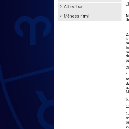
Attiecības
Mēness ritmi
N
J
2
i
m
f
s
d
p
2
1
a
d
u
M
6
1
1
r
p
v