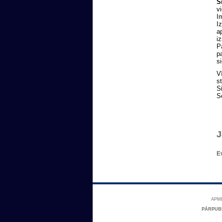
S
v
I
I
a
i
P
p
s
V
st
S
S
J
E
APME
PĀRPUB