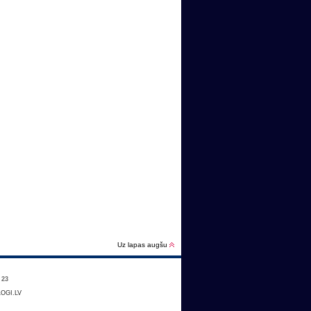
Uz lapas augšu
:
23
OGI.LV