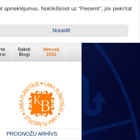
ot apmeklējumus. Noklikšķinot uz “Pieņemt”, jūs piekrītat
Ienākt ar ASTRO VIP >
Noraidīt
rte
Raksti
Atmoda
rsi
Blogi
2026
PROGNOŽU ARHĪVS