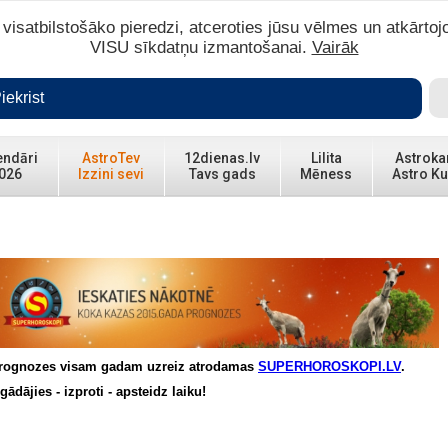
isatbilstošāko pieredzi, atceroties jūsu vēlmes un atkārtoj
VISU sīkdatņu izmantošanai.
Vairāk
iekrist
endāri
AstroTev
12dienas.lv
Lilita
Astroka
026
Izzini sevi
Tavs gads
Mēness
Astro Ku
rognozes visam gadam uzreiz atrodamas
SUPERHOROSKOPI.LV
.
egādājies - izproti - apsteidz laiku!