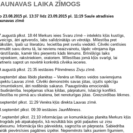
JAUNAVAS LAIKA ZĪMOGS
o 23.08.2015 pl. 13:37 līdz 23.09.2015 pl. 11:19 Saule atradīsies
aunavas zīmē
7.augustā plkst. 18:44 Merkurs ieies Svaru zīmē – intelekts kļūs kustīgs,
zveicīgs, ātri aptverošs, labs salīdzinātājs un vērotājs. Mīlestība pret
ākslām, īpaši uz literatūru. Iecietība pret svešu viedokli. Cilvēki centīsies
ormulēt savu domu tā, lai nevienu neaizvainotu, tāpēc vērojama ilga
vārstīšanās, kamēr tiks pieņemts kāds lēmums. Brīnišķīgs laiks
zejniekiem, rakstniekiem, oratoriem. Mīlestības jomā kļūs svarīgi, lai
artneris saprot un novērtē konkrētā cilvēka ieceres.
9.augustā plkst. 21:35 iestāsies Pilnmēness Zivju zīmē.
.septembrī abas libido planētas – Venēra un Marss veidos savienojuma
spektu Lauvas zīmē. Cilvēki demonstrēs savas jūtas, izjutīs spēcīgu
zimumtieksmi, ātri nodibinās sakarus. Paaugstināta emocionālā
zbudināmība. Iespējamas sīkas ķildas, pārpratumi, īslaicīgi konflikti.
īlestība no pirmā acu skatiena, bet nenoturīgas jūtas. Greizsirdības lēkmes.
.septembrī plkst. 11:29 Venēra kļūs direkta Lauvas zīmē.
3.septembrī plkst. 09:39 iestāsies JaunMēness.
7.septembrī plkst. 21:10 informācijas un komunikācijas planēta Merkurs kļūs
etrogrāds jeb atpakaļejošs, kā rezultātā būs grūti paļauties uz ziņu
atiesumu. Informācija tiks pārveidota, sagrozīta un pārprasta. Sabiedrība
airāk pievērsīsies pagātnes izpētei. Nepiemērots laiks jauniem līgumiem,