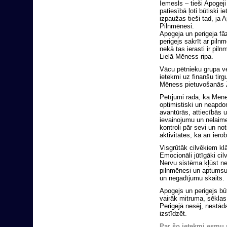
Iemesls – tieši Apogej
patiesībā ļoti būtiski 
izpaužas tieši tad, ja 
Pilnmēnesi.
Apogeja un perigeja f
perigejs sakrīt ar pil
nekā tas ierasti ir pi
Lielā Mēness ripa.
Vācu pētnieku grupa ve
ietekmi uz finanšu tirg
Mēness pietuvošanās Z
Pētījumi rāda, ka Mēnes
optimistiski un neapdom
avantūrās, attiecībās u
ievainojumu un nelaime
kontroli pār sevi un n
aktivitātes, kā arī ier
Visgrūtāk cilvēkiem kl
Emocionāli jūtīgāki cil
Nervu sistēma kļūst ne
pilnmēnesi un aptumsum
un negadījumu skaits.
Apogejs un perigejs bū
vairāk mitruma, sēklas
Perigejā nesēj, nestāda
izstīdzēt.
Par šo ietekmi esmu p