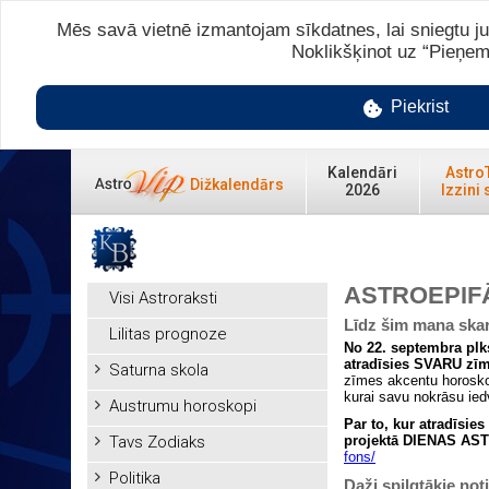
Mēs savā vietnē izmantojam sīkdatnes, lai sniegtu ju
Noklikšķinot uz “Pieņem
Piekrist
Kalendāri
Astro
Dižkalendārs
2026
Izzini 
ASTROEPIF
Visi Astroraksti
Līdz šim mana ska
Lilitas prognoze
No 22. septembra plks
atradīsies SVARU zī
Saturna skola
zīmes akcentu horoskop
kurai savu nokrāsu ied
Austrumu horoskopi
Par to, kur atradīsie
Tavs Zodiaks
projektā DIENAS A
fons/
Politika
Daži spilgtākie not