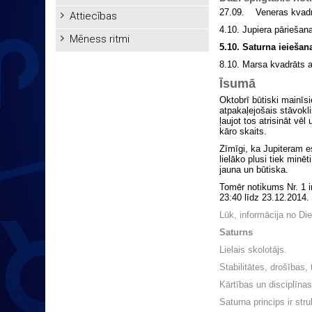
27.09. Veneras kvadr
Attiecības
4.10. Jupiera pāriešana
Mēness ritmi
5.10. Saturna ieieša
8.10. Marsa kvadrāts 
Īsumā
Oktobrī būtiski mainīsi
atpakaļejošais stāvok
ļaujot tos atrisināt vēl
kāro skaits.
Zīmīgi, ka Jupiteram e
lielāko plusi tiek minēt
jauna un būtiska.
Tomēr notikums Nr. 1 i
23:40 līdz 23.12.2014.
Lūk, informācija no Di
Saturns
Lielais skolotājs.
Stabilitātes, drošības,
Kārtības un disciplīna
Saturna princips ir str