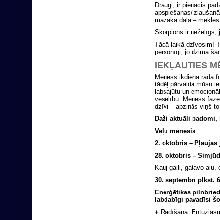
Draugi, ir pienācis pad
apspiešanas/izlaušanās,
mazākā daļa – meklēs 
Skorpions ir nežēlīgs, 
Tādā laikā dzīvosim! T
personīgi, jo dzima šā
IEKĻAUTIES M
Mēness ikdienā rada f
tādēļ pārvalda mūsu i
labsajūtu un emocionālo
veselību. Mēness fāzēm
dzīvi – apzinās viņš to
Daži aktuāli padomi, 
Veļu mēnesis
2. oktobris – Pļaujas 
28. oktobris – Simjūd
Kauj gaili, gatavo alu,
30. septembrī
plkst.
Enerģētikas pilnbried
labdabīgi pavadīsi šo
+
Radīšana. Entuziasm