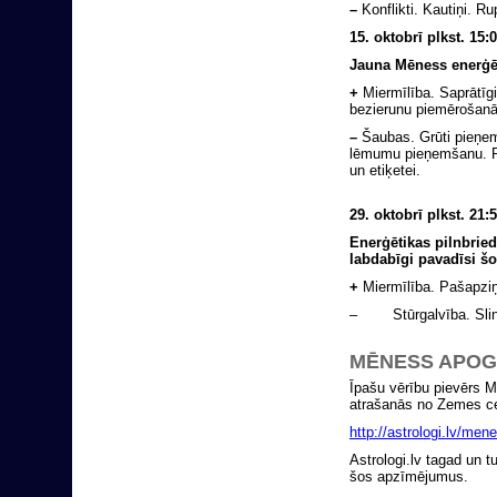
–
Konflikti. Kautiņi. Ru
15. oktobrī plkst. 1
Jauna Mēness enerģē
+
Miermīlība. Saprātīgi
bezierunu piemērošanās
–
Šaubas. Grūti pieņemt
lēmumu pieņemšanu. Pā
un etiķetei.
29. oktobrī
plkst. 21
Enerģētikas pilnbried
labdabīgi pavadīsi šo
+
Miermīlība. Pašapziņ
– Stūrgalvība. Slin
MĒNESS APOG
Īpašu vērību pievērs M
atrašanās no Zemes cent
http://astrologi.lv/me
Astrologi.lv tagad un t
šos apzīmējumus.