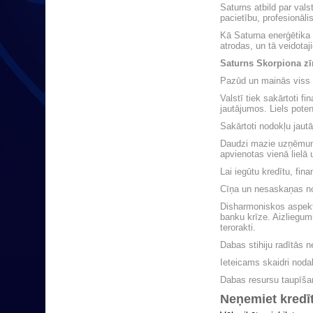
Saturns atbild par val
pacietību, profesionāli
Kā Saturna enerģētika 
atrodas, un tā veidota
Saturns Skorpiona z
Pazūd un mainās viss f
Valstī tiek sakārtoti f
jautājumos. Liels pote
Sakārtoti nodokļu jautā
Daudzi mazie uzņēmumi
apvienotas vienā lielā
Lai iegūtu kredītu, fin
Cīņa un nesaskaņas not
Disharmoniskos aspekto
banku krīze. Aizliegum
terorakti.
Dabas stihiju radītās n
Ieteicams skaidri noda
Dabas resursu taupīš
Neņemiet kredī