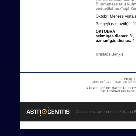
Pilnmēness teju kulmi
vistuvākā pozīcijā Zem
Oktobrī Mēness vistālā
Perigejā (vistuvāk) – 1
OKTOBRA
sekmīgās dienas:
3., 
uzmanīgās dienas:
4.
Kristaps Baņķis
KONTAKTI
APMEKLĒTĀJU SKAITS KOPŠ 01/
PĀRPUBLICĒJOT MATERIĀLUS AT
SADARBĪBAS PARTNERI
Astrocentrs apvieno visus Kristapa B