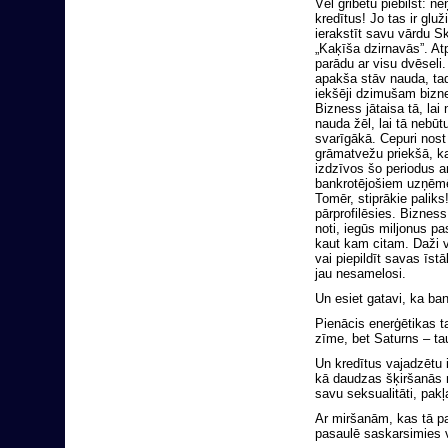
Vēl gribētu piebilst: n
kredītus! Jo tas ir gluž
ierakstīt savu vārdu S
„Kaķīša dzirnavās”. At
parādu ar visu dvēseli.
apakša stāv nauda, tad
iekšēji dzimušam biz
Bizness jātaisa tā, lai
nauda žēl, lai tā nebūt
svarīgākā. Cepuri nost
grāmatvežu priekšā, k
izdzīvos šo periodus a
bankrotējošiem uzņēm
Tomēr, stiprākie paliks!
pārprofilēsies. Bizness
noti, iegūs miljonus p
kaut kam citam. Daži v
vai piepildīt savas īst
jau nesamelosi.
Un esiet gatavi, ka ba
Pienācis enerģētikas ta
zīme, bet Saturns – tau
Un kredītus vajadzētu 
kā daudzas šķiršanās 
savu seksualitāti, pakļ
Ar miršanām, kas tā pati
pasaulē saskarsimies v