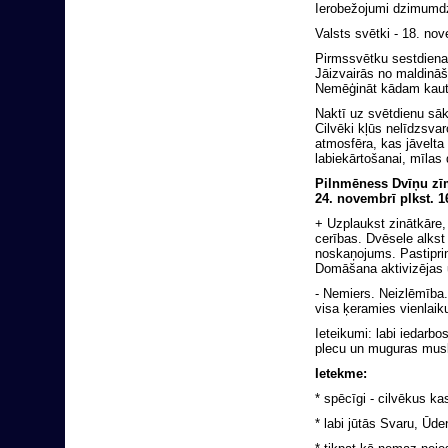
Ierobežojumi dzimumd
Valsts svētki - 18. no
Pirmssvētku sestdiena
Jāizvairās no maldināš
Nemēģināt kādam kaut k
Naktī uz svētdienu sāk
Cilvēki kļūs nelīdzsva
atmosfēra, kas jāvelta
labiekārtošanai, mīlas
Pilnmēness Dvīņu zī
24. novembrī plkst. 1
+ Uzplaukst zinātkāre, 
cerības. Dvēsele alkst
noskaņojums. Pastiprin
Domāšana aktivizējas un
- Nemiers. Neizlēmība.
visa ķeramies vienlaiku
Ieteikumi: labi iedarb
plecu un muguras musk
Ietekme:
* spēcīgi - cilvēkus k
* labi jūtās Svaru, Ūd