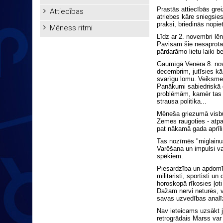
Prastās attiecībās gre
Attiecības
atriebes kāre sniegsies
praksi, briedinās nopi
Mēness ritmi
Līdz ar 2. novembri lē
Pavisam šie nesaprota
pārdarāmo lietu laiki b
Gaumīgā Venēra 8. nove
decembrim, jutīsies kā
svarīgu lomu. Veiksme 
Panākumi sabiedriskā 
problēmām, kamēr tas s
strausa politika...
Mēneša griezumā visbū
Zemes raugoties - atpa
pat nākamā gada aprīl
Tas nozīmēs "miglainus"
Varēšana un impulsi va
spēkiem.
Piesardzība un apdomī
militāristi, sportisti 
horoskopā rīkosies ļoti
Dažam nervi neturēs, v
savas uzvedības analīz
Nav ieteicams uzsākt ja
retrogrādais Marss var 