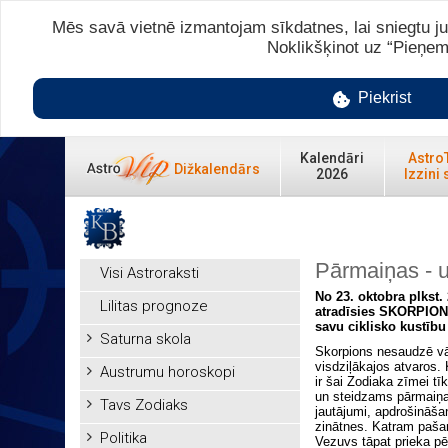
Mēs savā vietnē izmantojam sīkdatnes, lai sniegtu ju
Noklikšķinot uz “Pieņem
Piekrist
Kalendāri
Astro
Dižkalendārs
2026
Izzini 
Pārmaiņas - u
Visi Astroraksti
No 23. oktobra plkst.
Lilitas prognoze
atradīsies SKORPIONA 
savu ciklisko kustību
Saturna skola
Skorpions nesaudzē vāj
visdziļākajos atvaros.
Austrumu horoskopi
ir šai Zodiaka zīmei t
un steidzams pārmaiņas
Tavs Zodiaks
jautājumi, apdrošināša
zinātnes. Katram pašam
Politika
Vezuvs tāpat prieka pē