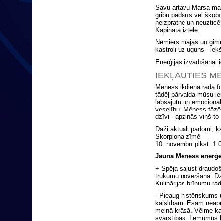
Savu artavu Marsa mai
gribu padarīs vēl šķo
neizpratne un neuzticē
Kāpināta iztēle.
Nemiers mājās un ģime
kastroli uz uguns - iek
Enerģijas izvadīšanai 
IEKĻAUTIES M
Mēness ikdienā rada f
tādēļ pārvalda mūsu i
labsajūtu un emocionālo
veselību. Mēness fāzēm
dzīvi - apzinās viņš to 
Daži aktuāli padomi,
Skorpiona zīmē
10. novembrī plkst. 1.
Jauna Mēness enerģē
+ Spēja sajust draudo
trūkumu novēršana. Dz
Kulinārijas brīnumu ra
- Pieaug histēriskums 
kaislībām. Esam neapmi
melnā krāsā. Vēlme ka
svārstības. Lēmumus la