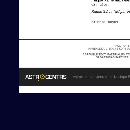
* tikpat kā nemaz nei
dzimušos.
Sadarbībā ar "Mājas Vi
Kristaps Baņķis
KONTAKTI
APMEKLĒTĀJU SKAITS KOPŠ 01/
PĀRPUBLICĒJOT MATERIĀLUS AT
SADARBĪBAS PARTNERI
Astrocentrs apvieno visus Kristapa B