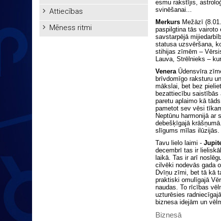
esmu rakstījis, astrolo
svinēšanai...
Attiecības
Merkurs
Mežāzī (8.01. 
Mēness ritmi
paspilgtina tās vairoto
savstarpējā mijiedarbī
statusa uzsvēršana, k
stihijas zīmēm – Vērs
Lauva, Strēlnieks – kur
Venera
Ūdensvīra zīmē
brīvdomīgo raksturu un
mākslai, bet bez pielie
bezattiecību saistībās
paretu aplaimo kā tāds
pametot sev vēsi tīka
Neptūnu harmonijā ar s
debešķīgajā krāšņumā. 
slīgums mīlas ilūzijās.
Tavu lielo laimi -
Jupit
decembrī tas ir lielis
laikā. Tas ir arī nosl
cilvēki nodevās gada o
Dvīņu zīmi, bet tā kā t
praktiski omulīgajā Vēr
naudas. To rīcības vēlm
uzturēsies radniecīgaj
biznesa idejām un vēl
Biznesā