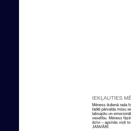
IEKĻAUTIES M
Mēness ikdienā rada f
tādēļ pārvalda mūsu i
labsajūtu un emocionālo
veselību. Mēness fāzēm
dzīvi – apzinās viņš to
JANVĀRĪ.