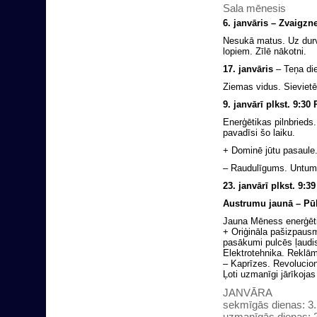
Sala mēnesis
6. janvāris – Zvaigzn
Nesukā matus. Uz durvī
lopiem. Zīlē nākotni.
17. janvāris
– Teņa di
Ziemas vidus. Sieviet
9. janvārī plkst. 9:3
Enerģētikas pilnbrieds.
pavadīsi šo laiku.
+ Dominē jūtu pasaule.
– Raudulīgums. Untumu
23. janvārī plkst. 9:
Austrumu jaunā – Pū
Jauna Mēness enerģēt
+ Oriģināla pašizpausm
pasākumi pulcēs ļaudis
Elektrotehnika. Reklām
– Kaprīzes. Revolucionā
Ļoti uzmanīgi jārīkojas 
JANVĀRA
sekmīgās dienas: 3., 
uzmanīgās dienas: 2., 