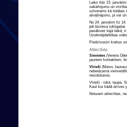
Laiks līdz 23. janvāri
sakārtojumu un virzība
uztverams kā totālais d
atvaļinājumu, ja var u
No 24. janvārim līz 14
jeb biznesa tukšgaitai
pasāksiet šajā laikā, i
Uzņēmējdarbības vides
Piedzīvosim krahus un
Attiecībās
Sievietes
(Venera Ūden
jauniem kontaktiem, brī
Vīrieši
(Marss Jaunavā
nebeidzamā vienveidīb
neizdošanos.
Vīrieši - rukā, taupa. 
Kaut kur kādā dzīves p
Noturam attiecības, ne