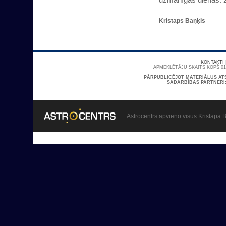
Kristaps Baņķis
KONTAKTI
APMEKLĒTĀJU SKAITS KOPŠ 01/
PĀRPUBLICĒJOT MATERIĀLUS AT
SADARBĪBAS PARTNERI
Astrocentrs apvieno visus Kristapa B