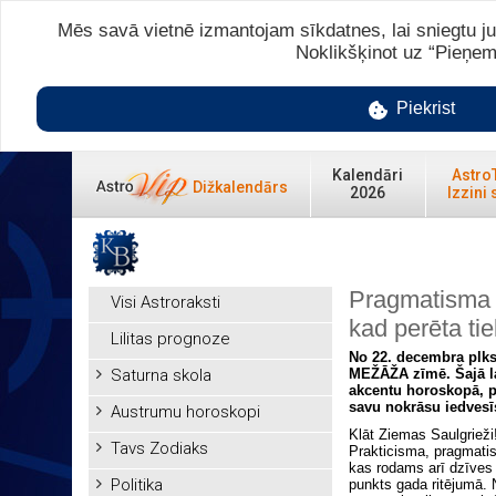
Mēs savā vietnē izmantojam sīkdatnes, lai sniegtu ju
Noklikšķinot uz “Pieņem
Piekrist
Kalendāri
Astro
Dižkalendārs
2026
Izzini 
Pragmatisma 
Visi Astroraksti
kad perēta tie
Lilitas prognoze
No 22. decembra plkst
Saturna skola
MEŽĀŽA zīmē. Šajā l
akcentu horoskopā, pa
savu nokrāsu iedvesī
Austrumu horoskopi
Klāt Ziemas Saulgrieži
Tavs Zodiaks
Prakticisma, pragmati
kas rodams arī dzīves 
Politika
punkts gada ritējumā. 