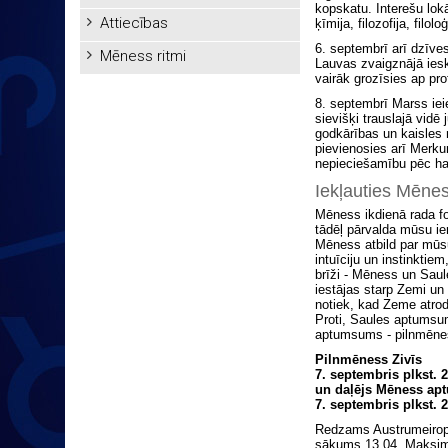
kopskatu. Interešu lok
Attiecības
ķīmija, filozofija, filo
6. septembrī arī dzīve
Mēness ritmi
Lauvas zvaigznājā iesk
vairāk grozīsies ap pro
8. septembrī Marss iei
sievišķi trauslajā vidē
godkārības un kaisles
pievienosies arī Merku
nepieciešamību pēc har
Iekļauties Mēnes
Mēness ikdienā rada f
tādēļ pārvalda mūsu i
Mēness atbild par mūsu
intuīciju un instinktie
brīži - Mēness un Sa
iestājas starp Zemi u
notiek, kad Zeme atro
Proti, Saules aptumsu
aptumsums - pilnmēne
Pilnmēness Zivīs
7. septembris plkst. 
un daļējs Mēness a
7. septembris plkst. 
Redzams Austrumeiropā,
sākums 13.04. Maksimā