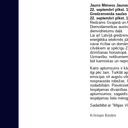
Jauns Mēness Jauna
22. septembrī plkst. 
Gredzenveida saule
22. septembrī plkst. 
Redzams Gvajanā un At
Dienvidamerikas austru
dienvidrietumu daļā.
Lai arī Latvijā gredz
enerģētika ietekmēs jū
savai rīcībai un domā
cilvēkiem ar spēcīgu 
dzimšanas horoskopā.
Uzmanību: notikumiem,
būt karmiskas un nep
Katrs aptumsums ir kā 
ilgi pēc tam. Turklāt 
emocijas sit augstu vil
nospraustās robežas. I
nodarbībām. Pievērsiet
Iespējamas dīvainības
aptumsumos, sagaidīs 
iespējamas liela mērog
Sadarbībā ar "Mājas Vi
Kristaps Baņķis