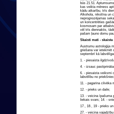
būs 21.51. Aptumsums b
kas veikta mēness aptu
kādu atkarību, trīs die
Alkohola, nikotīna un c
neprognozējamas sekas
un koncentrēties gaišā
kosmosam par atbalstu
vēl trīs diennaktis, tā
pašam ļauno domu pa
Skaisti mati - skaista
Austrumu astroloģija m
griešana var ietekmēt 
septembrī kā labvēlīga
1. - piesaista ilgdzīvo
4. - izsauc pastiprinā
6. - piesaista veiksmi 
labvēlību no priekšnie
11. - pagarina cilvēka
12. - prieks un daile;
13. - veicina īpašuma 
liekais svars; 14. - sn
17., 18., 19 - prieks u
27. - veicina vajadzību