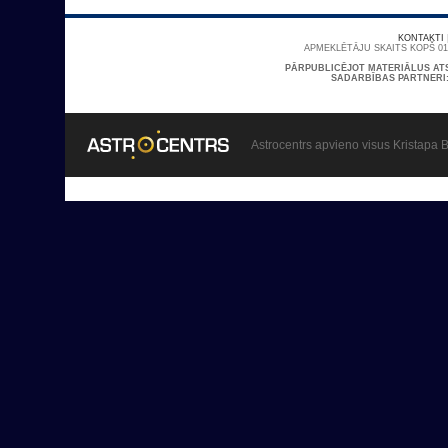
KONTAKTI
APMEKLĒTĀJU SKAITS KOPŠ 01/
PĀRPUBLICĒJOT MATERIĀLUS AT
SADARBĪBAS PARTNERI
Astrocentrs apvieno visus Kristapa B