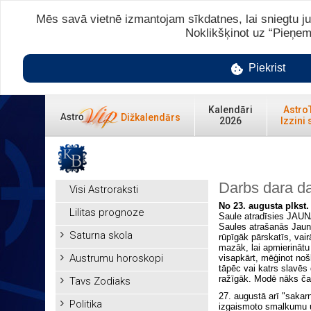
Mēs savā vietnē izmantojam sīkdatnes, lai sniegtu ju
Noklikšķinot uz “Pieņem
Piekrist
Kalendāri
Astro
Dižkalendārs
2026
Izzini 
Darbs dara da
Visi Astroraksti
No 23. augusta plkst. 
Lilitas prognoze
Saule atradīsies JAU
Saules atrašanās Jauna
Saturna skola
rūpīgāk pārskatīs, vai
mazāk, lai apmierinātu
Austrumu horoskopi
visapkārt, mēģinot noš
tāpēc vai katrs slavēs
ražīgāk. Modē nāks ča
Tavs Zodiaks
27. augustā arī "sakar
Politika
izgaismoto smalkumu un