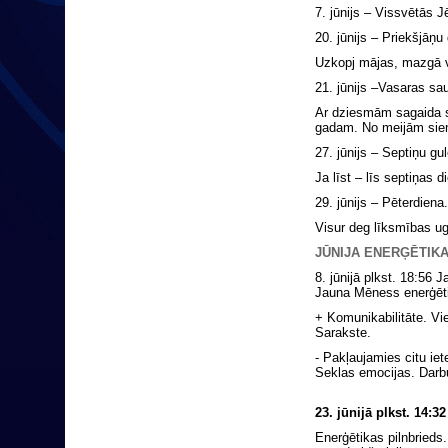
7. jūnijs – Vissvētās J
20. jūnijs – Priekšjāņu
Uzkopj mājas, mazgā ve
21. jūnijs –Vasaras saul
Ar dziesmām sagaida sa
gadam. No meijām sien 
27. jūnijs – Septiņu gul
Ja līst – līs septiņas d
29. jūnijs – Pēterdiena.
Visur deg līksmības ug
JŪNIJA ENERĢĒTIK
8. jūnijā plkst. 18:56
Jauna Mēness enerģēt
+ Komunikabilitāte. Vie
Sarakste.
- Pakļaujamies citu ie
Seklas emocijas. Darbu
23. jūnijā
plkst. 14:3
Enerģētikas pilnbrieds.