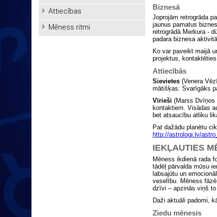
Biznesā
Attiecības
Joprojām retrogrāda pa
jaunus pamatus biznes
Mēness ritmi
retrogrādā Merkura - di
padara biznesa aktivit
Ko var paveikt maijā un
projektus, kontaktēties 
Attiecībās
Sievietes
(Venera Vēzī 
mātišķas. Svarīgāks pa
Vīrieši
(Marss Dvīņos 31
kontaktiem. Visādas aut
bet atsaucību atliku li
Pat dažādu planētu cikl
http://astrologi.lv/astr
IEKĻAUTIES M
Mēness ikdienā rada f
tādēļ pārvalda mūsu i
labsajūtu un emocionālo
veselību. Mēness fāzēm
dzīvi – apzinās viņš to
Daži aktuāli padomi, kā
Ziedu mēnesis