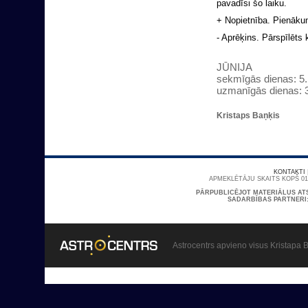
pavadīsi šo laiku.
+ Nopietnība. Pienākum
- Aprēķins. Pārspīlēts
JŪNIJA
sekmīgās dienas: 5., 
uzmanīgās dienas: 3., 
Kristaps Baņķis
KONTAKTI
APMEKLĒTĀJU SKAITS KOPŠ 01/
PĀRPUBLICĒJOT MATERIĀLUS AT
SADARBĪBAS PARTNERI
Astrocentrs apvieno visus Kristapa B