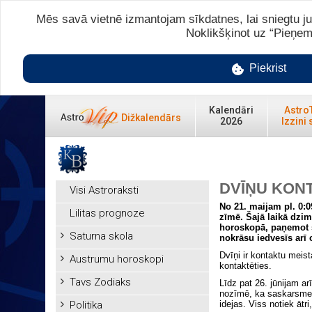
Mēs savā vietnē izmantojam sīkdatnes, lai sniegtu ju
Noklikšķinot uz “Pieņem
Piekrist
Kalendāri
Astro
Dižkalendārs
2026
Izzini 
DVĪŅU KON
Visi Astroraksti
No 21. maijam pl. 0:0
Lilitas prognoze
zīmē. Šajā laikā dzi
horoskopā, paņemot se
Saturna skola
nokrāsu iedvesīs arī
Dvīņi ir kontaktu meist
Austrumu horoskopi
kontaktēties.
Tavs Zodiaks
Līdz pat 26. jūnijam a
nozīmē, ka saskarsmei t
Politika
idejas. Viss notiek ātri