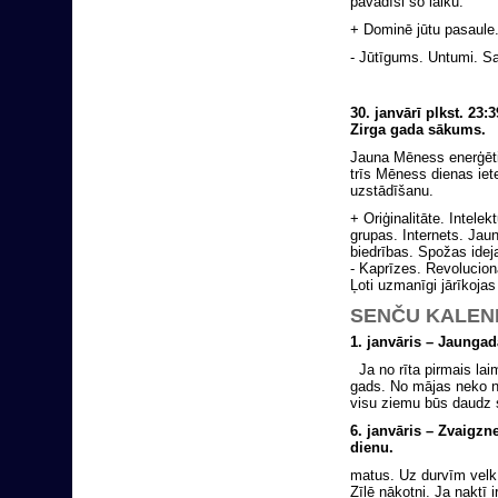
pavadīsi šo laiku.
+ Dominē jūtu pasaule.
- Jūtīgums. Untumi. Sa
30. janvārī plkst. 2
Zirga gada sākums.
Jauna Mēness enerģēti
trīs Mēness dienas ie
uzstādīšanu.
+ Oriģinalitāte. Intel
grupas. Internets. Jau
biedrības. Spožas idej
- Kaprīzes. Revolucionā
Ļoti uzmanīgi jārīkojas 
SENČU KALEN
1. janvāris – Jaungad
Ja no rīta pirmais laim
gads. No mājas neko ne
visu ziemu būs daudz 
6. janvāris – Zvaigzn
dienu.
matus. Uz durvīm velk 
Zīlē nākotni. Ja naktī