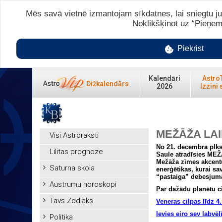
Mēs savā vietnē izmantojam sīkdatnes, lai sniegtu ju
Noklikšķinot uz “Pieņem
Piekrist
Kalendāri
Astro
Dižkalendārs
2026
Izzini 
MEŽĀŽA LA
Visi Astroraksti
No 21. decembra plkst
Lilitas prognoze
Saule atradīsies MEŽ
Mežāža zīmes akcentu
Saturna skola
enerģētikas, kurai s
“pastaiga” debesjum
Austrumu horoskopi
Par dažādu planētu ci
Tavs Zodiaks
Veneras cilpas līdz 4
Ievies eiro sev labvēl
Politika