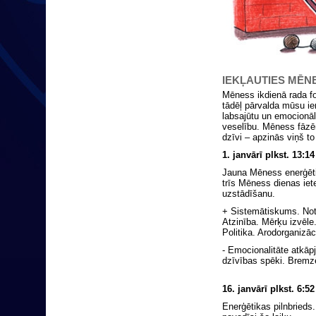
IEKĻAUTIES MĒN
Mēness ikdienā rada f
tādēļ pārvalda mūsu i
labsajūtu un emocionālo
veselību. Mēness fāzēm
dzīvi – apzinās viņš to
1. janvārī plkst. 13
Jauna Mēness enerģēti
trīs Mēness dienas ie
uzstādīšanu.
+ Sistemātiskums. Not
Atzinība. Mērķu izvēle.
Politika. Arodorganizāc
- Emocionalitāte atkāpj
dzīvības spēki. Bremzē
16. janvārī plkst. 6:
Enerģētikas pilnbrieds.