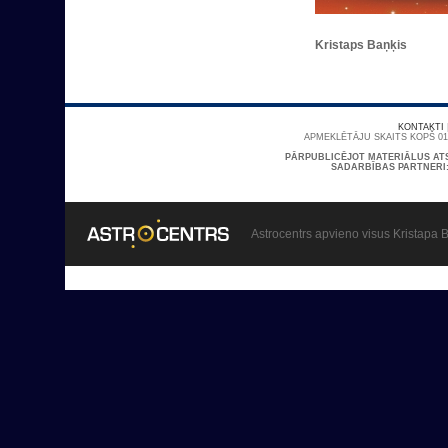
Kristaps Baņķis
KONTAKTI
APMEKLĒTĀJU SKAITS KOPŠ 01/
PĀRPUBLICĒJOT MATERIĀLUS AT
SADARBĪBAS PARTNERI
Astrocentrs apvieno visus Kristapa B