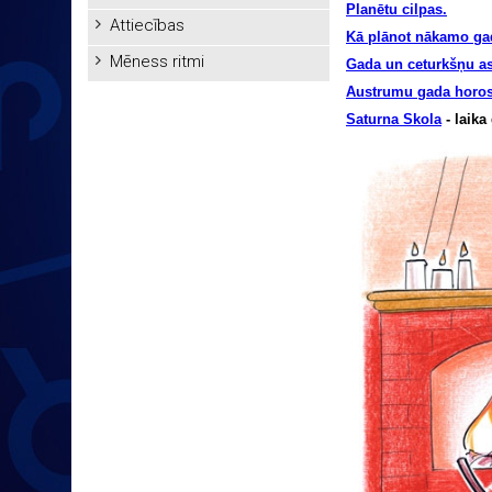
Planētu cilpas.
Attiecības
Kā plānot nākamo ga
Mēness ritmi
Gada un ceturkšņu a
Austrumu gada horo
Saturna Skola
- laika