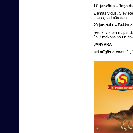
17. janvāris – Teņa d
Ziemas vidus. Sievietē
sauss, tad būs sauss s
20.janvāris – Bašķu d
Svētki visiem mājas dz
Ja ir mākoņains un sni
JANVĀRA
sekmīgās dienas: 1., 3.