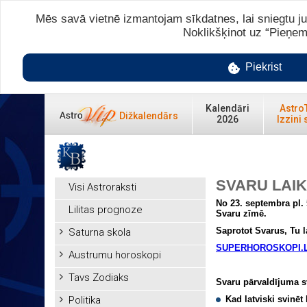
Mēs savā vietnē izmantojam sīkdatnes, lai sniegtu ju
Noklikšķinot uz “Pieņem
Piekrist
Kalendāri
Astro
Dižkalendārs
2026
Izzini 
SVARU LAI
Visi Astroraksti
No 23. septembra pl. 
Lilitas prognoze
Svaru zīmē.
Saprotot Svarus, Tu l
Saturna skola
SUPERHOROSKOPI.
Austrumu horoskopi
Tavs Zodiaks
Svaru pārvaldījuma sv
Politika
Kad latviski svinē