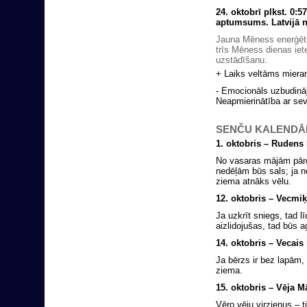
24
. oktobrī plkst. 0
aptumsums.
Latvijā 
Jauna Mēness enerģēti
trīs Mēness dienas ie
uzstādīšanu.
+ Laiks veltāms miera
- Emocionāls uzbudināj
Neapmierinātība ar sev
SENČU KALENDĀ
1. oktobris – Rudens
No vasaras mājām pārc
nedēļām būs sals; ja n
ziema atnāks vēlu.
12. oktobris – Vecmiķ
Ja uzkrīt sniegs, tad l
aizlidojušas, tad būs 
14. oktobris – Vecais 
Ja bērzs ir bez lapām,
ziema.
15. oktobris – Vēja M
Vēro vēju virzienus – 