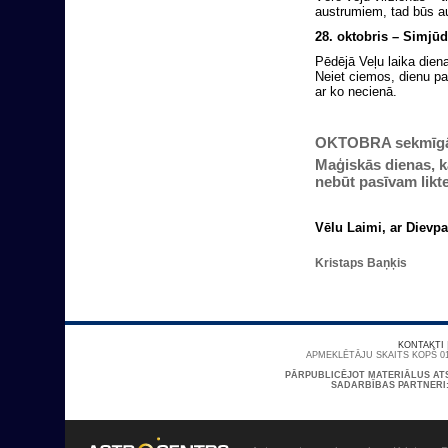
austrumiem, tad būs a
28. oktobris – Simjūd
Pēdējā Veļu laika diena
Neiet ciemos, dienu pa
ar ko necienā.
OKTOBRA sekmīgās d
Maģiskās dienas, k
nebūt pasīvam likte
Vēlu Laimi, ar Dievpa
Kristaps Baņķis
KONTAKTI
APMEKLĒTĀJU SKAITS KOPŠ 01
PĀRPUBLICĒJOT MATERIĀLUS AT
SADARBĪBAS PARTNERI