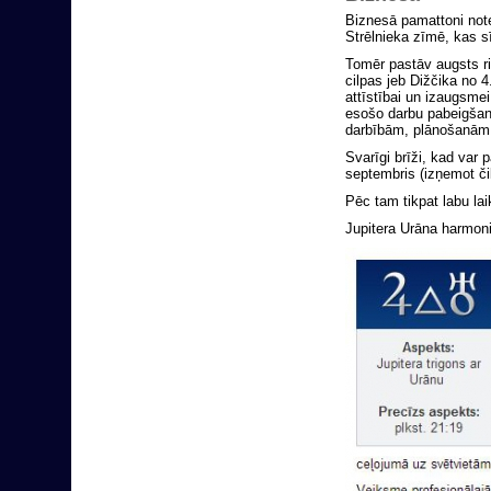
Biznesā pamattoni note
Strēlnieka zīmē, kas s
Tomēr pastāv augsts ri
cilpas jeb Dižčika no 4
attīstībai un izaugsmei 
esošo darbu pabeigšan
darbībām, plānošanām, 
Svarīgi brīži, kad var 
septembris (izņemot čik
Pēc tam tikpat labu lai
Jupitera Urāna harmoni