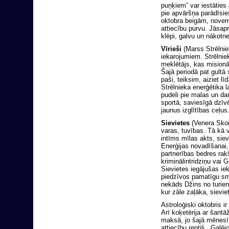
puņķiem” var iestāties 
pie apvāršņa parādīsie
oktobra beigām, novemb
attiecību purvu. Jāsapr
klēpi, galvu un nākotn
Vīrieši
(Marss Strēlnie
iekarojumiem. Strēlnie
meklētājs, kas misionā
Šajā periodā pat gultā
paši, teiksim, aiziet l
Strēlnieka enerģētika l
pudeli pie malas un dar
sportā, saviesīgā dzīv
jaunus izglītības ceļus
Sievietes
(Venera Skor
varas, tuvības. Tā kā v
intīms mīlas akts, siev
Enerģijas novadīšanai, 
partnerības bedres rak
kriminālintridziņu vai
Sievietes iegājušas ie
piedzīvos pamatīgu smil
nekāds Džins no turien
kur zāle zaļāka, sievi
Astroloģiski oktobris i
Arī koķetērija ar šantā
maksā, jo šajā mēnesī ī
attiecību reptiļi. Galē