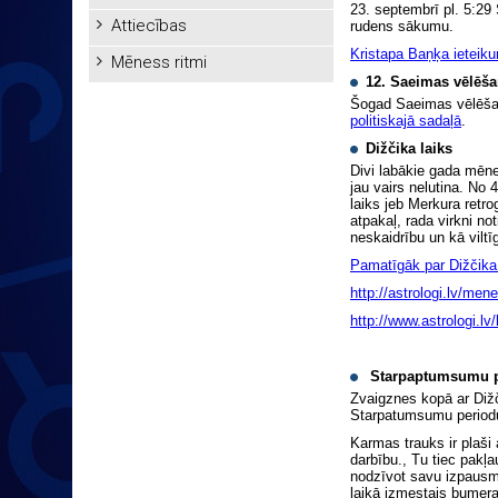
23. septembrī pl. 5:29
Attiecības
rudens sākumu.
Kristapa Baņķa ieteiku
Mēness ritmi
12. Saeimas vēlēša
Šogad Saeimas vēlēšana
politiskajā sadaļā
.
Dižčika laiks
Divi labākie gada mēne
jau vairs nelutina. No 4
laiks jeb Merkura retr
atpakaļ, rada virkni n
neskaidrību un kā vilt
Pamatīgāk par Dižčika 
http://astrologi.lv/men
http://www.astrologi.
Starpaptumsumu p
Zvaigznes kopā ar Dižči
Starpatumsumu period
Karmas trauks ir plaši
darbību., Tu tiec pakļau
nodzīvot savu izpausm
laikā izmestais bumera