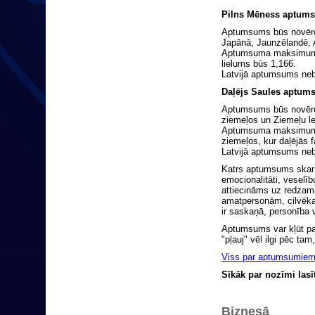
Pilns Mēness aptu
Aptumsums būs novēroj
Japānā, Jaunzēlandē, 
Aptumsuma maksimums p
lielums būs 1,166.
Latvijā aptumsums ne
Daļējs Saules aptum
Aptumsums būs novēro
ziemeļos un Ziemeļu l
Aptumsuma maksimums p
ziemeļos, kur daļējās 
Latvijā aptumsums ne
Katrs aptumsums skar 
emocionalitāti, veselī
attiecināms uz redzam
amatpersonām, cilvēka 
ir saskaņā, personība va
Aptumsums var kļūt par
"pļauj" vēl ilgi pēc tam
Viss par aptumsumiem
Sīkāk par nozīmi lasīt
Biznesā