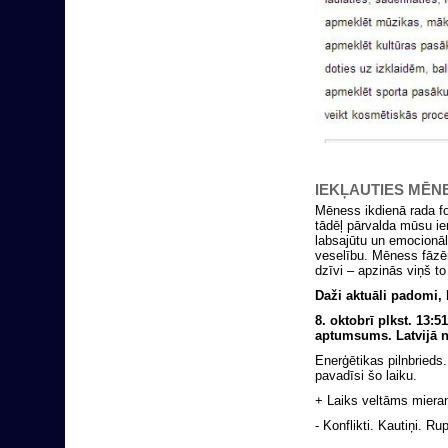
IEKĻAUTIES MĒN
Mēness ikdienā rada f
tādēļ pārvalda mūsu i
labsajūtu un emocionālo
veselību. Mēness fāzēm
dzīvi – apzinās viņš to
Daži aktuāli padomi, 
8. oktobrī
plkst. 13:
aptumsums. Latvijā 
Enerģētikas pilnbrieds.
pavadīsi šo laiku.
+ Laiks veltāms miera
- Konflikti. Kautiņi. R