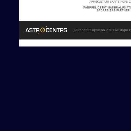
APMEKLĒTĀJU SKAITS KOPŠ 01
PĀRPUBLICĒJOT MATERIĀLUS AT
SADARBĪBAS PARTNERI
Astrocentrs apvieno visus Kristapa B