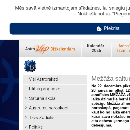
Mēs savā vietnē izmantojam sīkdatnes, lai sniegtu ju
Noklikšķinot uz “Pieņem
Piekrist
Kalendāri
Astro
Dižkalendārs
2026
Izzini 
Mežāža salt
Visi Astroraksti
No 22. decembra plkst
Lilitas prognoze
20. janvārim plkst. 1
atradīsies MEŽĀŽA z
Saturna skola
laikā dzimušie bērni 
spēcīgu Mežāža zīme
Austrumu horoskopi
horoskopā, paņemot s
kaut ko no laika ener
kurai savu nokrāsu ie
Tavs Zodiaks
citu debesu ķermeņu 
debesjumā.
Politika