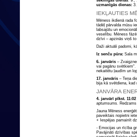
sekmīgās dienas
: 9.,
uzmanīgās dienas:
3.,
IEKĻAUTIES M
Mēness ikdienā rada f
tādēļ pārvalda mūsu i
labsajūtu un emocionālo
veselību. Mēness fāzēm
dzīvi – apzinās viņš to
Daži aktuāli padomi, 
Iz senču pūra:
Sala m
6. janvāris
– Zvaigznes
vai pagānu svētkiem". 
nekaitētu ļaudīm un lop
17. janvāris
– Teņa di
bija kā svētdiena, kad
JANVĀRA ENE
4. janvārī plkst. 11
aptumsums. Redzams ar
Jauna Mēness enerģēt
paveiktais nopietni iet
+ Iespējas pamainīt d
- Emocijas un rīcība g
Pavājināti dzīvības s
samazināt fizisko slodz