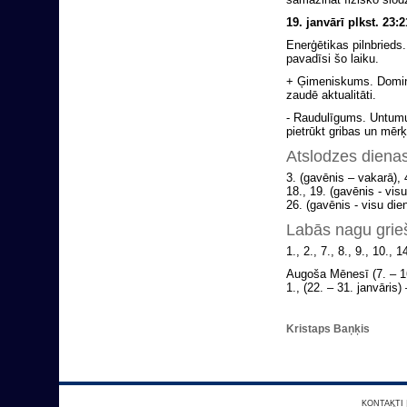
19. janvārī plkst. 23
Enerģētikas pilnbrieds.
pavadīsi šo laiku.
+ Ģimeniskums. Dominē 
zaudē aktualitāti.
- Raudulīgums. Untumu 
pietrūkt gribas un mērķ
Atslodzes dienas
3. (gavēnis – vakarā), 
18., 19. (gavēnis - vis
26. (gavēnis - visu dien
Labās nagu grie
1., 2., 7., 8., 9., 10., 1
Augoša Mēnesī (7. – 16.
1., (22. – 31. janvāris) 
Kristaps Baņķis
KONTAKTI