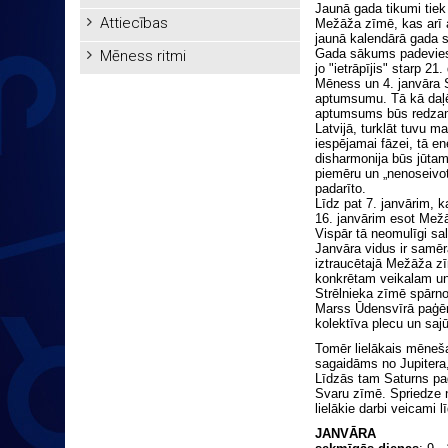
Jaunā gada tikumi tiek i
Attiecības
Mežāža zīmē, kas arī
jaunā kalendārā gada 
Gada sākums padevies
Mēness ritmi
jo "ietrāpījis" starp 2
Mēness un 4. janvāra 
aptumsumu. Tā kā daļ
aptumsums būs redzam
Latvijā, turklāt tuvu m
iespējamai fāzei, tā en
disharmonija būs jūtama
piemēru un „nenoseivot"
padarīto.
Līdz pat 7. janvārim, 
16. janvārim esot Mežā
Vispār tā neomulīgi salt
Janvāra vidus ir samē
iztraucētajā Mežāža z
konkrētam veikalam un
Strēlnieka zīmē spārn
Marss Ūdensvīrā paģērē
kolektīva plecu un saj
Tomēr lielākais mēneša
sagaidāms no Jupitera,
Līdzās tam Saturns pag
Svaru zīmē. Spriedze 
lielākie darbi veicami l
JANVĀRA