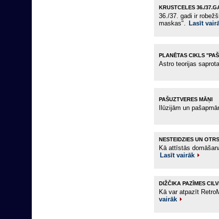
KRUSTCELES 36./37.
36./37. gadi ir robež
maskas".
Lasīt vair
PLANĒTAS CIKLS "PAŠ
Astro teorijas saprot
PAŠUZTVERES MĀŅI
Ilūzijām un pašapmā
NESTEIDZIES UN OTRS
Kā attīstās domāšana
Lasīt vairāk
DIŽČIKA PAZĪMES CIL
Kā var atpazīt Retro
vairāk