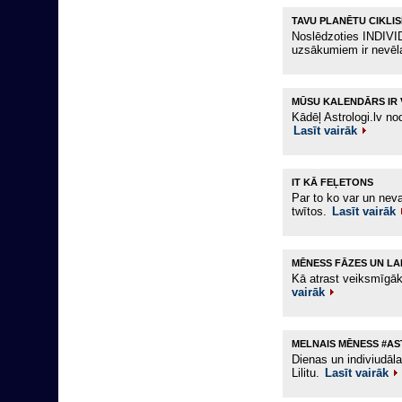
TAVU PLANĒTU CIKLI
Noslēdzoties INDIVI
uzsākumiem ir nevē
MŪSU KALENDĀRS IR 
Kādēļ Astrologi.lv no
Lasīt vairāk
IT KĀ FEĻETONS
Par to ko var un nev
twītos.
Lasīt vairāk
MĒNESS FĀZES UN LAI
Kā atrast veiksmīgā
vairāk
MELNAIS MĒNESS #A
Dienas un indiviudāla
Lilitu.
Lasīt vairāk