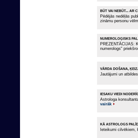
BŪT VAI NEBŪT... AR 
Pēdējās nedēļās publ
zināmu personu vēlm
NUMEROLOĢISKS PA
PREZENTĀCIJAS: Kri
numerologs" priekšr
VĀRDA DOŠANA, ĶEIZ
Jautājumi un atbild
IESAKU VIEDI NODER
Astrologa konsultanta
vairāk
KĀ ASTROLOGS PALĪ
Ieteikumi cilvēkiem, 