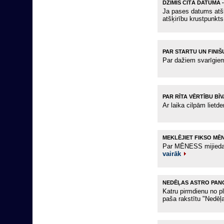
DZIMIS CITĀ DATUMĀ 
Ja pases datums atšķ
atšķirību krustpunkt
PAR STARTU UN FINIŠU,
Par dažiem svarīgie
PAR RĪTA VĒRTĪBU BĪV
Ar laika cilpām lietde
MEKLĒJIET FIKSO MĒ
Par MĒNESS mijiedar
vairāk
NEDĒĻAS ASTRO PA
Katru pirmdienu no 
paša rakstītu "Nedē