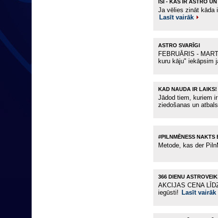
ĪSI - KAS IR ASTRO U
Ja vēlies zināt kāda
Lasīt vairāk
ASTRO SVARĪGI
FEBRUĀRIS - MARTS - 
kuru kāju" iekāpsim
KAD NAUDA IR LAIKS!
Jādod tiem, kuriem i
ziedošanas un atbals
#PILNMĒNESS NAKTS 
Metode, kas der Pil
366 DIENU ASTROVEI
AKCIJAS CENA LĪDZ
iegūsti!
Lasīt vairāk