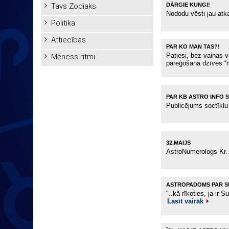
Tavs Zodiaks
DĀRGIE KUNGI!
Nododu vēsti jau atka
Politika
Attiecības
PAR KO MAN TAS?!
Patiesi, bez vainas 
Mēness ritmi
pareģošana dzīves “m
PAR KB ASTRO INFO S
Publicējums soctīklu 
32.MAIJS
AstroNumerologs Kr.
ASTROPADOMS PAR S
"..kā rīkoties, ja ir 
Lasīt vairāk