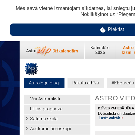
Mēs savā vietnē izmantojam sīkdatnes, lai sniegtu ju
Noklikšķinot uz “Pieņem
Piekrist
Kalendāri
Astro
Dižkalendārs
2026
Izzini 
Astrologu blogi
Rakstu arhīvs
#KBpareģo
ASTRO VIED
Visi Astroraksti
Lilitas prognoze
DZĪVES PATIESĀ JĒGA
Dvēseliski un daudzie
Lasīt vairāk
Saturna skola
Austrumu horoskopi