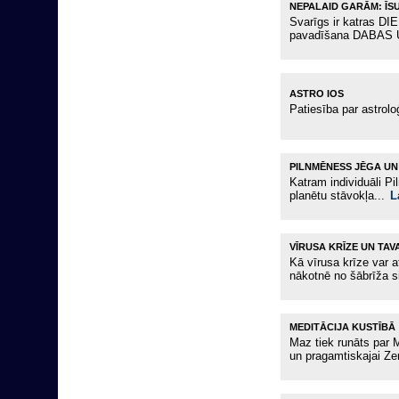
NEPALAID GARĀM: ĪS
Svarīgs ir katras DI
pavadīšana DABAS
ASTRO IOS
Patiesība par astrolo
PILNMĒNESS JĒGA UN 
Katram individuāli P
planētu stāvokļa...
L
VĪRUSA KRĪZE UN TA
Kā vīrusa krīze var
nākotnē no šābrīža s
MEDITĀCIJA KUSTĪBĀ
Maz tiek runāts par
un pragamtiskajai Ze