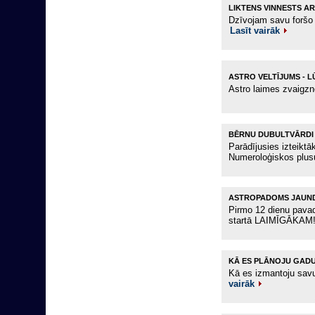
LIKTENS VINNESTS AR
Dzīvojam savu foršo 
Lasīt vairāk
ASTRO VELTĪJUMS - 
Astro laimes zvaigzn
BĒRNU DUBULTVĀRDI 
Parādījusies izteiktā
Numeroloģiskos plu
ASTROPADOMS JAUND
Pirmo 12 dienu pavad
startā LAIMĪGĀKAM
KĀ ES PLĀNOJU GAD
Kā es izmantoju sav
vairāk