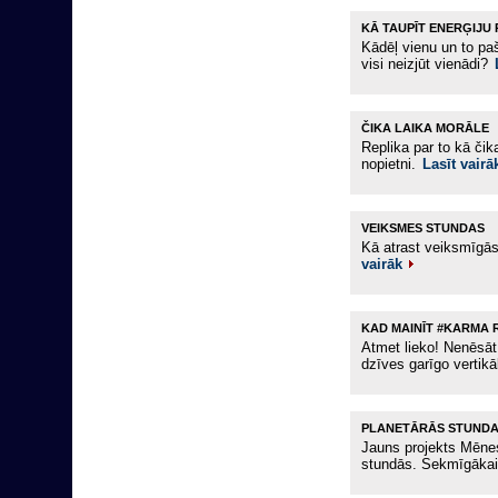
KĀ TAUPĪT ENERĢIJU
Kādēļ vienu un to pa
visi neizjūt vienādi?
ČIKA LAIKA MORĀLE
Replika par to kā čika
nopietni.
Lasīt vairā
VEIKSMES STUNDAS
Kā atrast veiksmīgās
vairāk
KAD MAINĪT #KARMA 
Atmet lieko! Nenēsāt 
dzīves garīgo vertikā
PLANETĀRĀS STUND
Jauns projekts Mēnes
stundās. Sekmīgākai