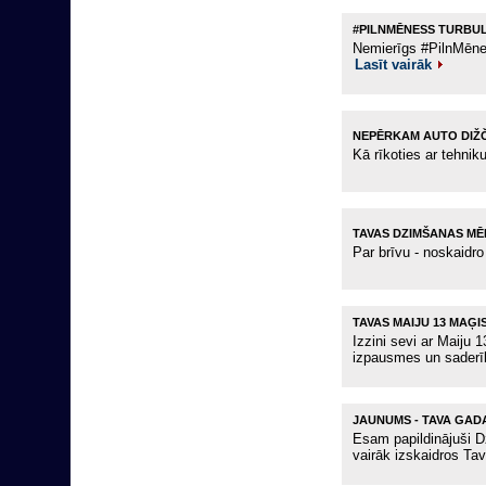
#PILNMĒNESS TURBU
Nemierīgs #PilnMēne
Lasīt vairāk
NEPĒRKAM AUTO DIŽ
Kā rīkoties ar tehnik
TAVAS DZIMŠANAS MĒ
Par brīvu - noskaid
TAVAS MAIJU 13 MAĢI
Izzini sevi ar Maiju
izpausmes un sader
JAUNUMS - TAVA GAD
Esam papildinājuši D
vairāk izskaidros Ta