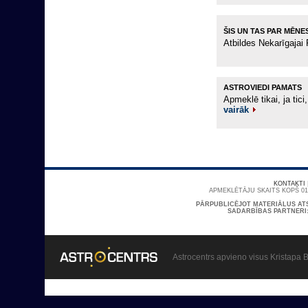
ŠIS UN TAS PAR MĒNE
Atbildes Nekarīgajai
ASTROVIEDI PAMATS
Apmeklē tikai, ja tic
vairāk
KONTAKTI
APMEKLĒTĀJU SKAITS KOPŠ 01/
PĀRPUBLICĒJOT MATERIĀLUS AT
SADARBĪBAS PARTNERI
Astrocentrs apvieno visus Kristapa B