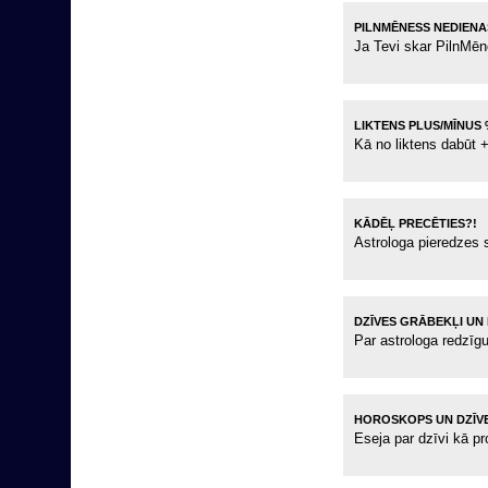
PILNMĒNESS NEDIENA
Ja Tevi skar PilnMēn
LIKTENS PLUS/MĪNUS
Kā no liktens dabūt
KĀDĒĻ PRECĒTIES?!
Astrologa pieredzes 
DZĪVES GRĀBEKĻI UN 
Par astrologa redzīg
HOROSKOPS UN DZĪVE
Eseja par dzīvi kā 