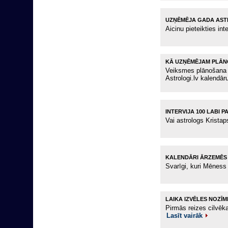
UZŅĒMĒJA GADA AS
Aicinu pieteikties in
KĀ UZŅĒMĒJAM PLĀN
Veiksmes plānošana j
Astrologi.lv kalendār
INTERVIJA 100 LABI P
Vai astrologs Krista
KALENDĀRI ĀRZEMĒS
Svarīgi, kuri Mēness
LAIKA IZVĒLES NOZĪM
Pirmās reizes cilvēka
Lasīt vairāk