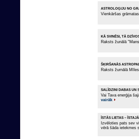
ASTROLOĢIJU NO GR
Vienkāršas grāmatas
KĀ SVINĒSI, TĀ DZĪVOS
Raksts žunālā "Man
ŠĶIRŠANĀS ASTROPA
Raksts žurnālā Mīles
SALĪDZINI DABAS UN 
Vai Tava enerģija š
vairāk
ĪSTĀS LIETAS – ĪSTAJĀ
Izvēloties pats sev 
vērā šāda ietekmes 