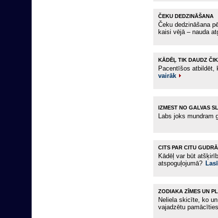
ČEKU DEDZINĀŠANA
Čeku dedzināšana pēc
kaisi vējā – nauda a
KĀDĒĻ TIK DAUDZ ČI
Pacentīšos atbildēt, k
vairāk
IZMEST NO GALVAS S
Labs joks mundram g
CITS PAR CITU GUDR
Kādēļ var būt atšķir
atspoguļojumā?
Lasī
ZODIAKA ZĪMES UN P
Neliela skicīte, ko u
vajadzētu pamācītie