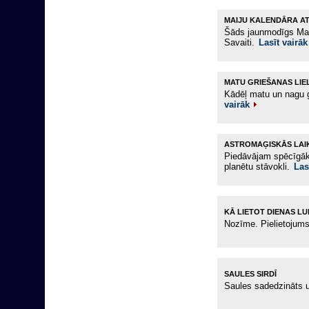
MAIJU KALENDĀRA A
Šāds jaunmodīgs Maij
Savaiti.
Lasīt vairāk
MATU GRIEŠANAS LIE
Kādēļ matu un nagu g
vairāk
ASTROMAĢISKĀS LAI
Piedāvājam spēcīgāko
planētu stāvokli.
Las
KĀ LIETOT DIENAS L
Nozīme. Pielietojum
SAULES SIRDĪ
Saules sadedzināts u