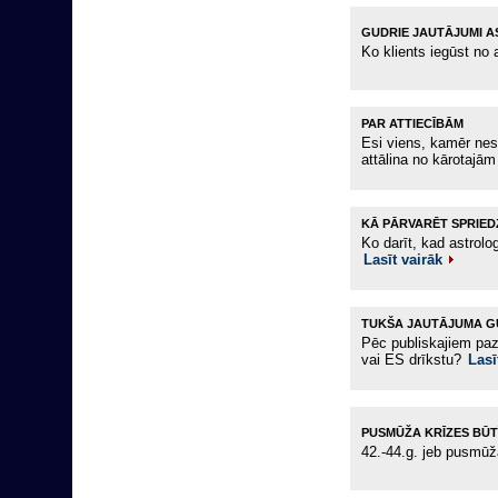
GUDRIE JAUTĀJUMI 
Ko klients iegūst no a
PAR ATTIECĪBĀM
‪Esi viens, kamēr nes
attālina no kārotajā
KĀ PĀRVARĒT SPRIED
Ko darīt, kad astrolog
Lasīt vairāk
TUKŠA JAUTĀJUMA G
Pēc publiskajiem paz
vai ES drīkstu?
Lasī
PUSMŪŽA KRĪZES BŪT
42.-44.g. jeb pusmūž