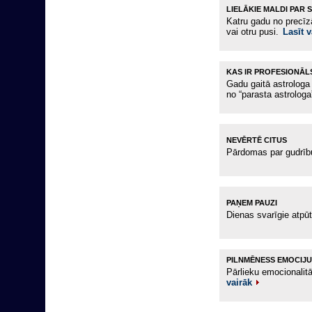
LIELĀKIE MALDI PAR 
Katru gadu no precīzā
vai otru pusi.
Lasīt v
KAS IR PROFESIONĀ
Gadu gaitā astrologa 
no “parasta astrologa
NEVĒRTĒ CITUS
Pārdomas par gudrīb
PAŅEM PAUZI
Dienas svarīgie atpū
PILNMĒNESS EMOCIJU
Pārlieku emocionalit
vairāk