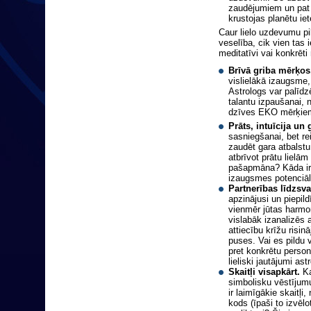
zaudējumiem un pat 
krustojas planētu i
Caur lielo uzdevumu pi
veselība, cik vien tas
meditatīvi vai konkrēti
Brīvā griba mērķos
vislielākā izaugsme,
Astrologs var palīdz
talantu izpaušanai, 
dzīves EKO mērķie
Prāts, intuīcija un 
sasniegšanai, bet re
zaudēt gara atbalstu,
atbrīvot prātu lielām
pašapmāna? Kāda ir p
izaugsmes potenciāls
Partnerības līdzsva
apzinājusi un piepild
vienmēr jūtas harmon
vislabāk izanalizēs 
attiecību krīžu risin
puses. Vai es pildu 
pret konkrētu person
lieliski jautājumi as
Skaitļi visapkārt.
Ka
simbolisku vēstījum
ir laimīgākie skaitļi
kods (īpaši to izvē