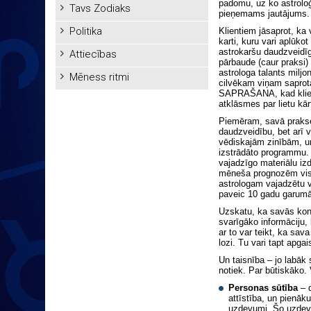
padomu, uz ko astroloģi
Tavs Zodiaks
pieņemams jautājums. A
Politika
Klientiem jāsaprot, ka 
karti, kuru vari aplūkot
astrokaršu daudzveidīg
Attiecības
pārbaude (caur praksi) 
astrologa talants miljo
Mēness ritmi
cilvēkam viņam saprota
SAPRAŠANA, kad klient
atklāsmes par lietu kār
Piemēram, savā praksē
daudzveidību, bet arī 
vēdiskajām zinībām, un
izstrādāto programmu. 
vajadzīgo materiālu izd
mēneša prognozēm visu
astrologam vajadzētu v
paveic 10 gadu garumā 
Uzskatu, ka savās kons
svarīgāko informāciju,
ar to var teikt, ka sava
lozi. Tu vari tapt apga
Un taisnība – jo labāk 
notiek. Par būtiskāko.
Personas sūtība
– d
attīstība, un pienāk
uzdevumi. Šo uzdevu