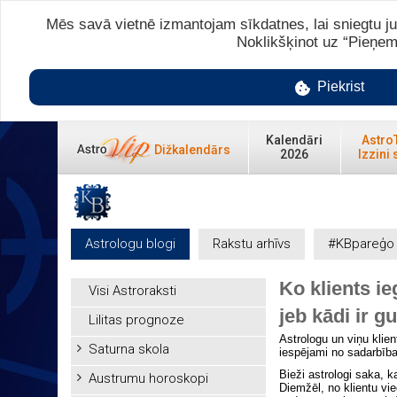
Mēs savā vietnē izmantojam sīkdatnes, lai sniegtu ju
Noklikšķinot uz “Pieņem
Piekrist
Kalendāri
Astro
Dižkalendārs
2026
Izzini 
Astrologu blogi
Rakstu arhīvs
#KBpareģo
Ko klients i
Visi Astroraksti
jeb kādi ir g
Lilitas prognoze
Astrologu un viņu klien
Saturna skola
iespējami no sadarbība
Bieži astrologi saka, k
Austrumu horoskopi
Diemžēl, no klientu vie