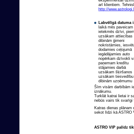
eksperimentāli dzim
arī klientiem. Tehnis
http://www.astrologi
Labvēlīgā datuma i
laikā mēs paveicam t
ietekmēs dzīvi, pie
uzsākam attiecības
dibinām ģimeni
nokristāmies, iesvē
dodamies ceļojumā
iegādājamies auto
nopērkam dzīvokli 
paņemam kredītu
stājamies darbā
uzsākam šķiršanos
uzsākam tiesvedību
dibinām uzņēmumu
Šīm visām darbībām iet
iznākumu.
Turklāt katrai lietai ir
nebūs vairs tik svarīgi 
Katras dienas plānam u
sekot līdzi kā ASTRO V
ASTRO VIP palīdz ti