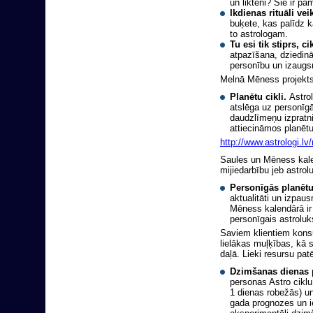
un likteni? Šie ir p
Ikdienas rituāli ve
buķete, kas palīdz 
to astrologam.
Tu esi tik stiprs, c
atpazīšana, dziedin
personību un izaugsm
Melnā Mēness projekts: 
Planētu cikli.
Astrol
atslēga uz personīgā
daudzlīmeņu izpratni 
attiecināmos planēt
http://www.astrologi.
Saules un Mēness kale
mijiedarbību jeb astrol
Personīgās planētu
aktualitāti un izpau
Mēness kalendārā ir
personīgais astroluk
Saviem klientiem konsu
lielākas muļķības, kā 
daļā. Lieki resursu pat
Dzimšanas dienas 
personas Astro ciklu
1 dienas robežās) un
gada prognozes un i