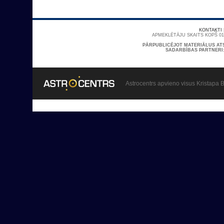
KONTAKTI
APMEKLĒTĀJU SKAITS KOPŠ 01/
PĀRPUBLICĒJOT MATERIĀLUS AT
SADARBĪBAS PARTNERI
Astrocentrs apvieno visus Kristapa B