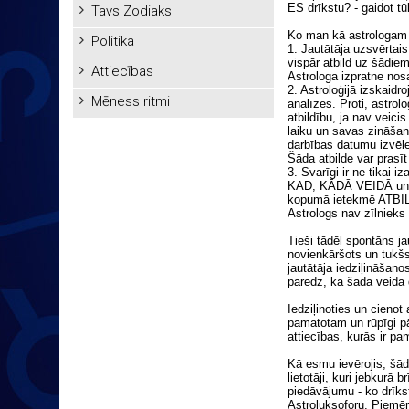
ES drīkstu? - gaidot tūlī
Tavs Zodiaks
Ko man kā astrologam 
Politika
1. Jautātāja uzsvērtais 
vispār atbild uz šādiem
Attiecības
Astrologa izpratne nos
2. Astroloģijā izskaidr
Mēness ritmi
analīzes. Proti, astr
atbildību, ja nav veici
laiku un savas zināšana
darbības datumu izvēl
Šāda atbilde var prasīt
3. Svarīgi ir ne tikai 
KAD, KĀDĀ VEIDĀ un A
kopumā ietekmē ATBILDI
Astrologs nav zīlnieks 
Tieši tādēļ spontāns ja
novienkāršots un tukšs
jautātāja iedziļināšano
paredz, ka šādā veidā 
Iedziļinoties un cieno
pamatotam un rūpīgi pā
attiecības, kurās ir p
Kā esmu ievērojis, š
lietotāji, kuri jebkurā 
piedāvājumu - ko drīkst
Astroluksoforu. Piemēr