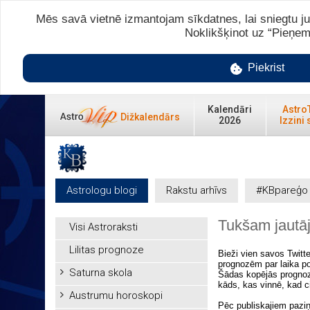
Mēs savā vietnē izmantojam sīkdatnes, lai sniegtu ju
Noklikšķinot uz “Pieņem
Piekrist
Kalendāri
Astro
Dižkalendārs
2026
Izzini 
Astrologu blogi
Rakstu arhīvs
#KBpareģo
Tukšam jautā
Visi Astroraksti
Lilitas prognoze
Bieži vien savos Twit
prognozēm par laika po
Saturna skola
Šādas kopējās prognoze
kāds, kas vinnē, kad c
Austrumu horoskopi
Pēc publiskajiem paziņ