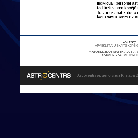
individuāli personai ast
tad tieši viņam kopējā
To var uzzināt katrs pa
iegūstamus astro rīku
KONTAKTI
APMEKLĒTĀJU SKAITS KOPŠ 01
PĀRPUBLICĒJOT MATERIĀLUS AT
SADARBĪBAS PARTNERI
Astrocentrs apvieno visus Kristapa B