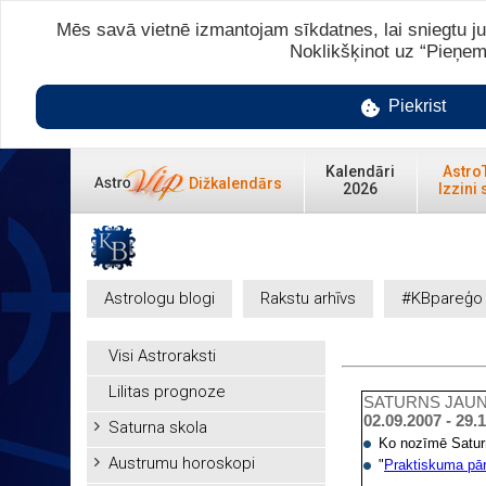
Mēs savā vietnē izmantojam sīkdatnes, lai sniegtu ju
Noklikšķinot uz “Pieņem
Piekrist
Kalendāri
Astro
Dižkalendārs
2026
Izzini 
Astrologu blogi
Rakstu arhīvs
#KBpareģo
Visi Astroraksti
Lilitas prognoze
SATURNS JAUN
02.09.2007 - 29.
Saturna skola
Ko nozīmē Satu
Austrumu horoskopi
"
Praktiskuma pā