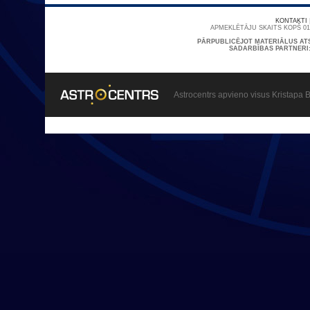
KONTAKTI
APMEKLĒTĀJU SKAITS KOPŠ 01/
PĀRPUBLICĒJOT MATERIĀLUS AT
SADARBĪBAS PARTNERI
Astrocentrs apvieno visus Kristapa B