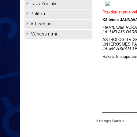
Tavs Zodiaks
Praktiķu stūrītis vēl
Politika
Kā teicis JAUNAVA
Attiecības
- IKVIENAM ROKA
LAI LIELAIS DAR
Mēness ritmi
ASTROLOGI.LV GA
UN IEROSMES PA
JAUNAVISKĀM
TĒ
Raksti: kristaps.ba
Kristaps Baņķis