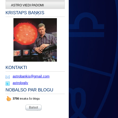
ASTRO VIEDI PADOMI
KRISTAPS BAŅĶIS
KONTAKTI
astrobankis@gmail.com
astrologilv
NOBALSO PAR BLOGU
3756
iesaka šo blogu
Balsot