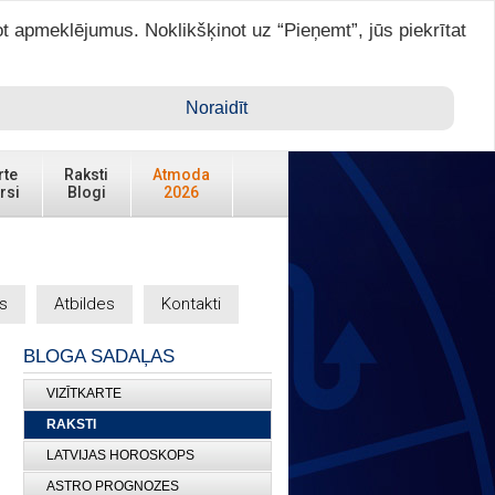
ot apmeklējumus. Noklikšķinot uz “Pieņemt”, jūs piekrītat
Ienākt ar ASTRO VIP >
Noraidīt
rte
Raksti
Atmoda
rsi
Blogi
2026
s
Atbildes
Kontakti
BLOGA SADAĻAS
VIZĪTKARTE
RAKSTI
LATVIJAS HOROSKOPS
ASTRO PROGNOZES