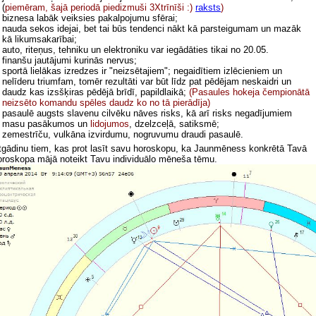
(
piemēram, šajā periodā piedizmuši 3Xtrīnīši :)
raksts
)
biznesa labāk veiksies pakalpojumu sfērai;
nauda sekos idejai, bet tai būs tendenci nākt kā parsteigumam un mazāk
kā likumsakarībai;
auto, riteņus, tehniku un elektroniku var iegādāties tikai no 20.05.
finanšu jautājumi kurinās nervus;
sportā lielākas izredzes ir "neizsētajiem"; negaidītiem izlēcieniem un
nelīderu triumfam, tomēr rezultāti var būt līdz pat pēdējam neskaidri un
daudz kas izsšķiras pēdējā brīdī, papildlaikā;
(Pasaules hokeja čempionātā
neizsēto komandu spēles daudz ko no tā pierādīja)
pasaulē augsts slavenu cilvēku nāves risks, kā arī risks negadījumiem
masu pasākumos un
lidojumos
, dzelzceļā, satiksmē;
zemestrīču, vulkāna izvirdumu, nogruvumu draudi pasaulē.
tgādinu tiem, kas prot lasīt savu horoskopu, ka Jaunmēness konkrētā Tavā
oroskopa mājā noteikt Tavu individuālo mēneša tēmu.