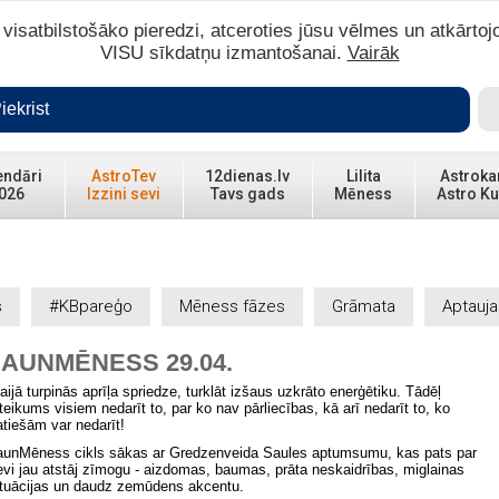
isatbilstošāko pieredzi, atceroties jūsu vēlmes un atkārtoj
VISU sīkdatņu izmantošanai.
Vairāk
iekrist
endāri
AstroTev
12dienas.lv
Lilita
Astroka
026
Izzini sevi
Tavs gads
Mēness
Astro Ku
s
#KBpareģo
Mēness fāzes
Grāmata
Aptauja
JAUNMĒNESS 29.04.
aijā turpinās aprīļa spriedze, turklāt izšaus uzkrāto enerģētiku. Tādēļ
eteikums visiem nedarīt to, par ko nav pārliecības, kā arī nedarīt to, ko
atiešām var nedarīt!
aunMēness cikls sākas ar Gredzenveida Saules aptumsumu, kas pats par
evi jau atstāj zīmogu - aizdomas, baumas, prāta neskaidrības, miglainas
ituācijas un daudz zemūdens akcentu.