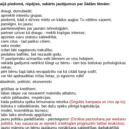
aijā piedomā, rūpējies, sakārto jautājumus par šādām tēmām:
draugi, domubiedri;
apmeklē interešu grupas;
piedomā, kādi ir dzīves mērķi un kādus augļus Tu vēlētos saņemt;
pamēģini, ko jaunu;
painteresējhies par jaunām tehnoloģijām;
partneri uztver kā draugu - meklē kopīgas interses;
apzinies savu statusu sabiedrībā;
cieni citus - tad patiksi citiem;
seko modei;
izdari labi sagatavotu trakulību;
piedalies ballītēs, bet nezaudē godu;
!!! pastiprinātu uzmanību velti bērniem un viņu hobijiem;
nekādā gadījumā nedrīkst kliegt uz bērnu - tam būs būtiskas psiholoģiskas
sekas;
pērt bērnu šajā laikā nevajadzētu vai kā citādi bargi sodīt;
var tikt apdraudētas mīlas lietas, jo egoisms rullē!
abiedriski, politiski, ekonomiski:
grūtības ar kredītiem;
labas idejas var nesaņemt materiālu atbalstu;
valsts pārbaudes, inspekcijas;
kāda politiska spēka brīnumaina retorika
(Grigules kampaņa un viss ap to)
;
būtiska ir saliedēšanās, bet dažu spēku pilnīga kapitulācija;
modes, kosmētikas bizness;
labs laiks eirofondu apgūšanai;
jaunu politiķu parādīšanās - pārsteigums!
(Ozoliņa paziņošana par ieiešanu
politikā, kas sasaucas ar iepriekš izteiktajām prognozēm twitter ierakstos)
jauno māmiņu un bērnu jautājumu nonākšana sabiedrības darbakārtībā;