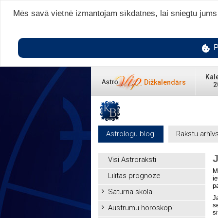
Mēs savā vietnē izmantojam sīkdatnes, lai sniegtu jums v
P
Kal
Dižkalendārs
2
Astrologu blogi
Rakstu arhīv
Visi Astroraksti
M
Lilitas prognoze
i
p
Saturna skola
J
s
Austrumu horoskopi
s