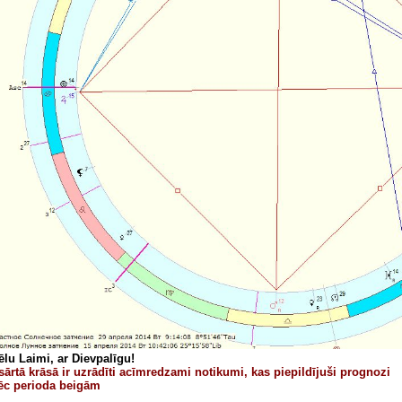
ēlu Laimi, ar Dievpalīgu!
 sārtā krāsā ir uzrādīti acīmredzami notikumi, kas piepildījuši prognozi
ēc perioda beigām