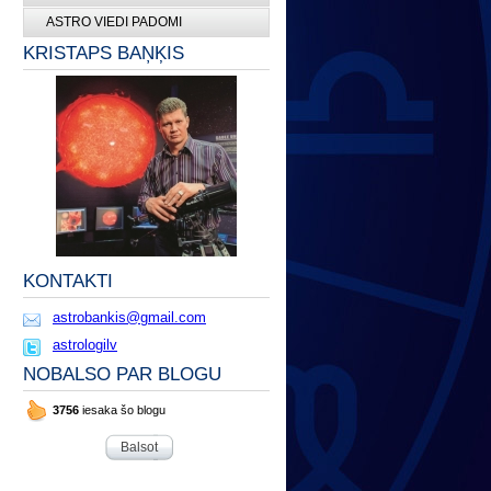
ASTRO VIEDI PADOMI
KRISTAPS BAŅĶIS
KONTAKTI
astrobankis@gmail.com
astrologilv
NOBALSO PAR BLOGU
3756
iesaka šo blogu
Balsot