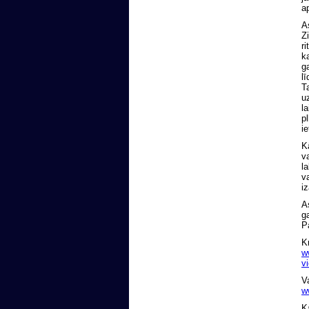
a
A
Z
r
k
g
l
T
u
l
p
ie
K
v
l
v
i
A
g
P
K
w
v
V
w
K