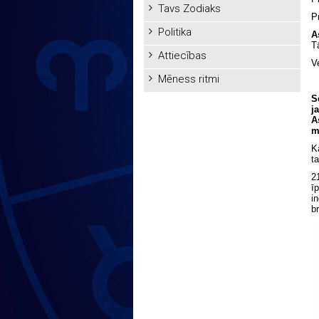
Tavs Zodiaks
P
Politika
A
T
Attiecības
V
Mēness ritmi
S
j
A
m
K
t
2
ī
i
br