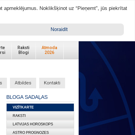
ot apmeklējumus. Noklikšķinot uz “Pieņemt”, jūs piekrītat
Ienākt ar ASTRO VIP >
Noraidīt
rte
Raksti
Atmoda
rsi
Blogi
2026
s
Atbildes
Kontakti
BLOGA SADAĻAS
VIZĪTKARTE
RAKSTI
LATVIJAS HOROSKOPS
ASTRO PROGNOZES