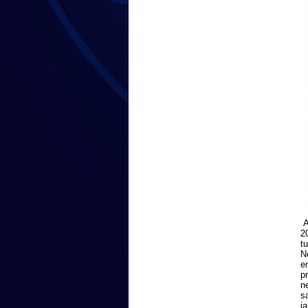
A
2
t
N
e
p
n
s
j