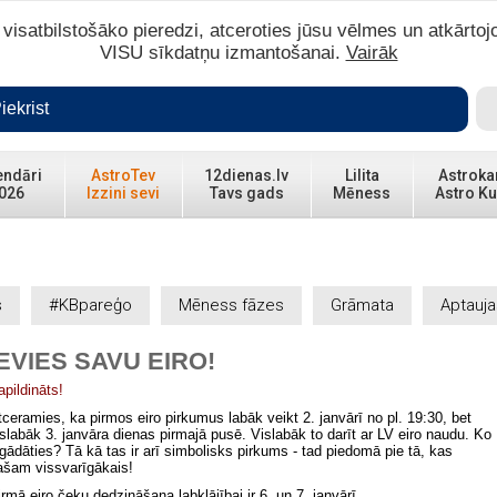
isatbilstošāko pieredzi, atceroties jūsu vēlmes un atkārtoj
VISU sīkdatņu izmantošanai.
Vairāk
iekrist
endāri
AstroTev
12dienas.lv
Lilita
Astroka
026
Izzini sevi
Tavs gads
Mēness
Astro Ku
s
#KBpareģo
Mēness fāzes
Grāmata
Aptauja
IEVIES SAVU EIRO!
apildināts!
tceramies, ka pirmos eiro pirkumus labāk veikt 2. janvārī no pl. 19:30, bet
islabāk 3. janvāra dienas pirmajā pusē. Vislabāk to darīt ar LV eiro naudu. Ko
egādāties? Tā kā tas ir arī simbolisks pirkums - tad piedomā pie tā, kas
ašam vissvarīgākais!
irmā eiro čeku dedzināšana labklājībai ir 6. un 7. janvārī.