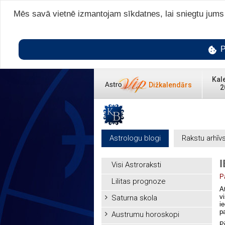
Mēs savā vietnē izmantojam sīkdatnes, lai sniegtu jums v
P
Kal
Dižkalendārs
2
Astrologu blogi
Rakstu arhīv
Visi Astroraksti
P
Lilitas prognoze
A
v
Saturna skola
i
p
Austrumu horoskopi
P