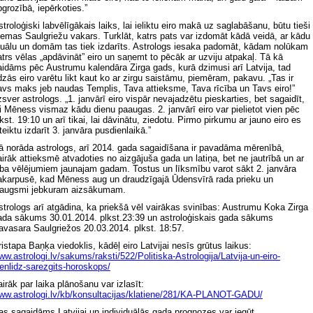
pgrozībā, iepērkoties.”
stroloģiski labvēlīgākais laiks, lai ieliktu eiro makā uz saglabāšanu, būtu tieši
iemas Saulgriežu vakars. Turklāt, katrs pats var izdomāt kādā veidā, ar kādu
ituālu un domām tas tiek izdarīts. Astrologs iesaka padomāt, kādam nolūkam
atrs vēlas „apdāvināt” eiro un saņemt to pēcāk ar uzviju atpakaļ. Tā kā
aidāms pēc Austrumu kalendāra Zirga gads, kurā dzimusi arī Latvija, tad
īdzās eiro varētu likt kaut ko ar zirgu saistāmu, piemēram, pakavu. „Tas ir
avs maks jeb naudas Templis, Tava attieksme, Tava rīcība un Tavs eiro!”
zsver astrologs. „1. janvārī eiro vispār nevajadzētu pieskarties, bet sagaidīt,
ai Mēness vismaz kādu dienu paaugas. 2. janvārī eiro var pielietot vien pēc
lkst. 19:10 un arī tikai, lai dāvinātu, ziedotu. Pirmo pirkumu ar jauno eiro es
teiktu izdarīt 3. janvāra pusdienlaikā.”
ā norāda astrologs, arī 2014. gada sagaidīšana ir pavadāma mērenībā,
airāk attieksmē atvadoties no aizgājuša gada un latiņa, bet ne jautrībā un ar
aba vēlējumiem jaunajam gadam. Tostus un līksmību varot sākt 2. janvāra
akarpusē, kad Mēness aug un draudzīgajā Ūdensvīrā rada prieku un
zaugsmi jebkuram aizsākumam.
strologs arī atgādina, ka priekšā vēl vairākas svinības: Austrumu Koka Zirga
ada sākums 30.01.2014. plkst.23:39 un astroloģiskais gada sākums
avasara Saulgriežos 20.03.2014. plkst. 18:57.
ristapa Baņķa viedoklis, kādēļ eiro Latvijai nesīs grūtus laikus:
ww.astrologi.lv/sakums/raksti/522/Politiska-Astrologija/Latvija-un-eiro-
ienlidz-sarezgits-horoskops/
airāk par laika plānošanu var izlasīt:
ww.astrologi.lv/kb/konsultacijas/klatiene/281/KA-PLANOT-GADU/
as sagaidāms Latvijai un individuālās gada prognozes var iegūt