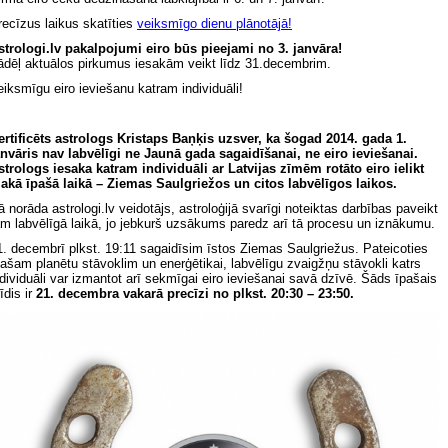
recīzus laikus skatīties
veiksmīgo dienu plānotājā!
strologi.lv pakalpojumi eiro būs pieejami no 3. janvāra!
ādēļ aktuālos pirkumus iesakām veikt līdz 31.decembrim.
eiksmīgu eiro ieviešanu katram individuāli!
ertificēts astrologs Kristaps Baņķis
uzsver
, ka šogad 201
4
. gada 1.
anvāris nav
labvēlīgi ne
Jaunā gada sagaidīšanai
, ne eiro ieviešanai.
strologs iesaka katram individuāli ar Latvijas zīmēm rotāto eiro ielikt
akā īpašā laikā – Ziemas Saulgriežos un citos labvēlīgos laikos.
ā norāda astrologi.lv veidotājs, astroloģijā svarīgi noteiktas darbības paveikt
am labvēlīgā laikā, jo jebkurš uzsākums paredz arī tā procesu un iznākumu.
1. decembrī plkst. 19:11 sagaidīsim īstos Ziemas Saulgriežus. Pateicoties
pašam planētu stāvoklim un enerģētikai, labvēlīgu zvaigžņu stāvokli katrs
ndividuāli var izmantot arī sekmīgai eiro ieviešanai savā dzīvē. Šāds īpašais
īdis ir
21. decembra vakarā precīzi no plkst. 20:30 – 23:50.