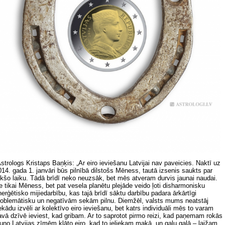
strologs Kristaps Baņķis: „Ar eiro ieviešanu Latvijai nav paveicies. Naktī uz
014. gada 1. janvāri būs pilnībā dilstošs Mēness, tautā izsenis saukts par
ukšo laiku. Tādā brīdī neko neuzsāk, bet mēs atveram durvis jaunai naudai.
e tikai Mēness, bet pat vesela planētu plejāde veido ļoti disharmonisku
nerģētisko mijiedarbību, kas tajā brīdī sāktu darbību padara ārkārtīgi
roblemātisku un negatīvām sekām pilnu. Diemžēl, valsts mums neatstāj
ekādu izvēli ar kolektīvo eiro ieviešanu, bet katrs individuāli mēs to varam
avā dzīvē ieviest, kad gribam. Ar to saprotot pirmo reizi, kad paņemam rokās
auno Latvijas zīmēm klāto eiro, kad to ieliekam makā, un galu galā – laižam