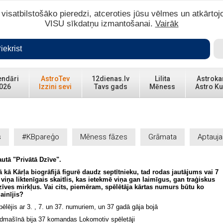
isatbilstošāko pieredzi, atceroties jūsu vēlmes un atkārtoj
VISU sīkdatņu izmantošanai.
Vairāk
iekrist
endāri
AstroTev
12dienas.lv
Lilita
Astroka
026
Izzini sevi
Tavs gads
Mēness
Astro Ku
s
#KBpareģo
Mēness fāzes
Grāmata
Aptauja
autā "Privātā Dzīve".
ā kā Kārļa biogrāfijā figurē daudz septītnieku, tad rodas jautājums vai 7
r viņa liktenīgais skaitlis, kas ietekmē viņa gan laimīgus, gan traģiskus
zīves mirkļus. Vai cits, piemēram, spēlētāja kārtas numurs būtu ko
ainījis?
pēlējis ar 3. , 7. un 37. numuriem, un 37 gadā gāja bojā
idmašīnā bija 37 komandas Lokomotiv spēletāji