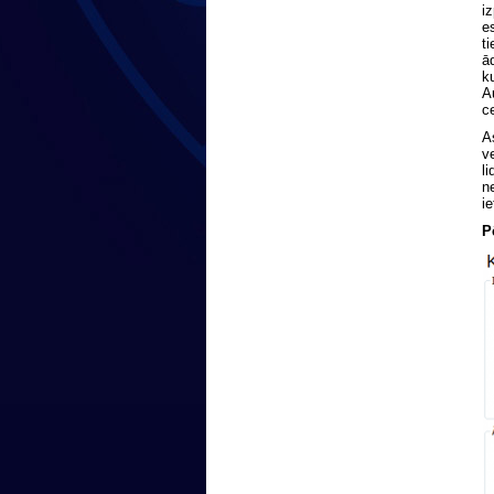
i
e
t
ā
k
A
c
A
v
l
n
i
P