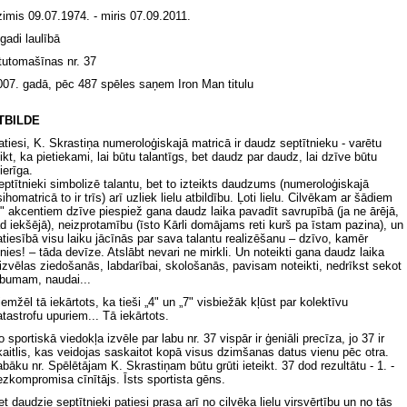
zimis 09.07.1974. - miris 07.09.2011.
gadi laulībā
tutomašīnas nr. 37
007. gadā, pēc 487 spēles saņem Iron Man titulu
TBILDE
atiesi, K. Skrastiņa numeroloģiskajā matricā ir daudz septītnieku - varētu
eikt, ka pietiekami, lai būtu talantīgs, bet daudz par daudz, lai dzīve būtu
ierīga.
eptītnieki simbolizē talantu, bet to izteikts daudzums (numeroloģiskajā
ihomatricā to ir trīs) arī uzliek lielu atbildību. Ļoti lielu. Cilvēkam ar šādiem
7" akcentiem dzīve piespiež gana daudz laika pavadīt savrupībā (ja ne ārējā,
ad iekšējā), neizprotamību (īsto Kārli domājams reti kurš pa īstam pazina), un
atiesībā visu laiku jācīnās par sava talantu realizēšanu – dzīvo, kamēr
īnies! – tāda devīze. Atslābt nevari ne mirkli. Un noteikti gana daudz laika
āizvēlas ziedošanās, labdarībai, skološanās, pavisam noteikti, nedrīkst sekot
abumam, naudai...
iemžēl tā iekārtots, ka tieši „4" un „7" visbiežāk kļūst par kolektīvu
atastrofu upuriem... Tā iekārtots.
 sportiskā viedokļa izvēle par labu nr. 37 vispār ir ģeniāli precīza, jo 37 ir
kaitlis, kas veidojas saskaitot kopā visus dzimšanas datus vienu pēc otra.
abāku nr. Spēlētājam K. Skrastiņam būtu grūti ieteikt. 37 dod rezultātu - 1. -
ezkompromisa cīnītājs. Īsts sportista gēns.
et daudzie septītnieki patiesi prasa arī no cilvēka lielu virsvērtību un no tās