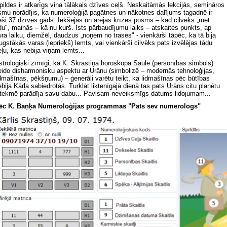
zpildes ir atkarīgs viņa tālākais dzīves ceļš. Neskaitāmās lekcijās, semināros
smu norādījis, ka numeroloģijā pagātnes un nākotnes dalījums tagadnē ir
ieši 37 dzīves gads. Iekšējās un ārējās krīzes posms – kad cilvēks „met
du", mainās – kā nu kurš. Īsts pārbaudījumu laiks – atskaites punkts, ap
ura laiku, diemžēl, daudzus „noņem no trases" - vienkārši tāpēc, ka tā bija
ugstākās varas (iepriekš) lemts, vai vienkārši cilvēks pats izvēlējas tādu
eļu, kas nebija viņam lemts...
stroloģiski zīmīgi, ka K. Skrastiņa horoskopā Saule (personības simbols)
eido disharmonisku aspektu ar Urānu (simbolizē – modernās tehnoloģijas,
idmašīnas, pēkšņumu) – ģenerāli varētu teikt, ka lidmašīnas pēc būtības
ebija Kārļa sabiedrotās. Turklāt liktenīgajā dienā tas pats Urāns citu planētu
etekmē parādīja savu dabu... Pavisam neveiksmīgs datums lidojumam...
ēc K. Baņķa Numeroloģijas programmas "Pats sev numerologs"