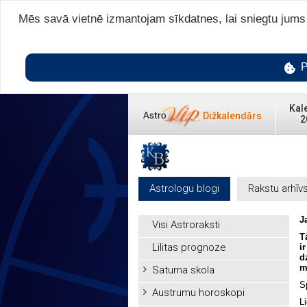
Mēs savā vietnē izmantojam sīkdatnes, lai sniegtu jums v
P
Kal
Dižkalendārs
2
Astrologu blogi
Rakstu arhīv
J
Visi Astroraksti
T
Lilitas prognoze
i
d
m
Saturna skola
S
Austrumu horoskopi
L