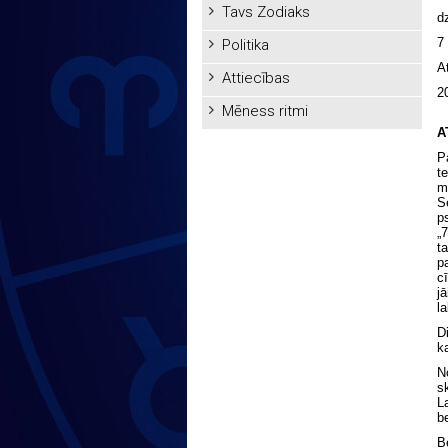
Tavs Zodiaks
d
7 
Politika
A
Attiecības
2
Mēness ritmi
A
P
t
m
S
ps
„
t
p
c
j
l
D
k
No
s
L
b
B