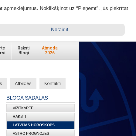
ot apmeklējumus. Noklikšķinot uz “Pieņemt”, jūs piekrītat
Ienākt ar ASTRO VIP >
Noraidīt
Reģistrēties
rte
Raksti
Atmoda
rsi
Blogi
2026
s
Atbildes
Kontakti
BLOGA SADAĻAS
VIZĪTKARTE
RAKSTI
LATVIJAS HOROSKOPS
ASTRO PROGNOZES