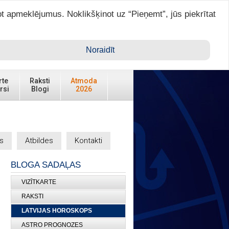
ot apmeklējumus. Noklikšķinot uz “Pieņemt”, jūs piekrītat
Ienākt ar ASTRO VIP >
Noraidīt
Reģistrēties
rte
Raksti
Atmoda
rsi
Blogi
2026
s
Atbildes
Kontakti
BLOGA SADAĻAS
VIZĪTKARTE
RAKSTI
LATVIJAS HOROSKOPS
ASTRO PROGNOZES