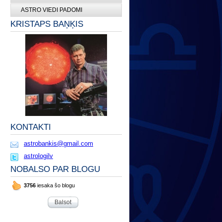
ASTRO VIEDI PADOMI
KRISTAPS BAŅĶIS
KONTAKTI
astrobankis@gmail.com
astrologilv
NOBALSO PAR BLOGU
3756
iesaka šo blogu
Balsot