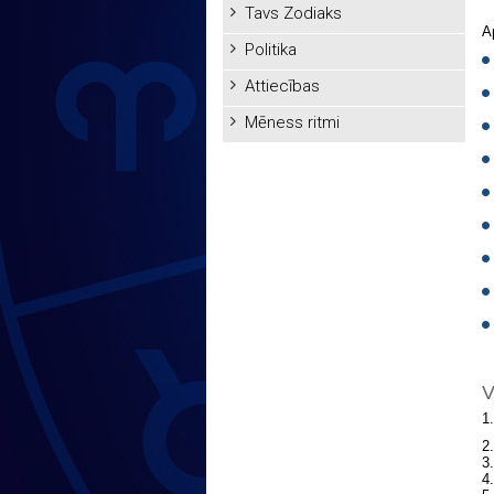
Tavs Zodiaks
A
Politika
Attiecības
Mēness ritmi
V
1
2
3
4