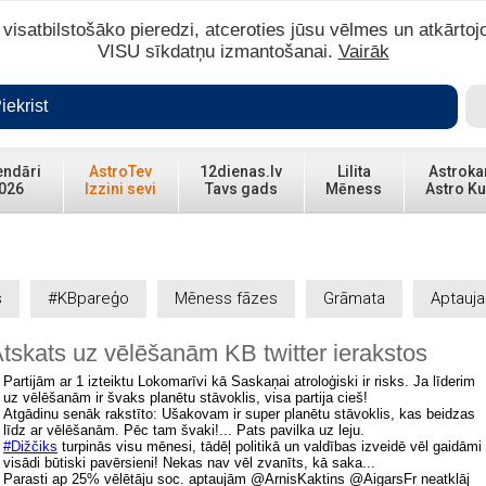
isatbilstošāko pieredzi, atceroties jūsu vēlmes un atkārtoj
VISU sīkdatņu izmantošanai.
Vairāk
iekrist
endāri
AstroTev
12dienas.lv
Lilita
Astroka
026
Izzini sevi
Tavs gads
Mēness
Astro Ku
s
#KBpareģo
Mēness fāzes
Grāmata
Aptauja
tskats uz vēlēšanām KB twitter ierakstos
Partijām ar 1 izteiktu Lokomarīvi kā Saskaņai atroloģiski ir risks. Ja līderim
uz vēlēšanām ir švaks planētu stāvoklis, visa partija cieš!
Atgādinu senāk rakstīto: Ušakovam ir super planētu stāvoklis, kas beidzas
līdz ar vēlēšanām. Pēc tam švaki!... Pats pavilka uz leju.
‪#‎Dižčiks
turpinās visu mēnesi, tādēļ politikā un valdības izveidē vēl gaidāmi
visādi būtiski pavērsieni! Nekas nav vēl zvanīts, kā saka...
Parasti ap 25% vēlētāju soc. aptaujām @ArnisKaktins @AigarsFr neatklāj