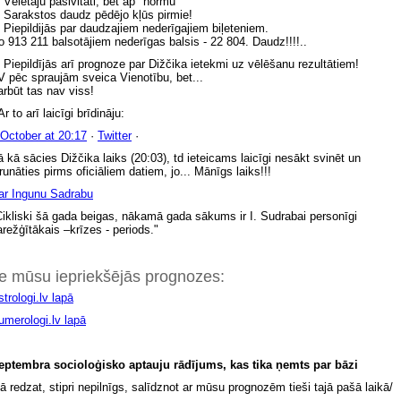
. Vēlētāju pasivitāti, bet ap "normu"
. Sarakstos daudz pēdējo kļūs pirmie!
. Piepildijās par daudzajiem nederīgajiem biļeteniem.
o 913 211 balsotājiem nederīgas balsis - 22 804. Daudz!!!!..
. Piepildījās arī prognoze par Dižčika ietekmi uz vēlēšanu rezultātiem!
V pēc spraujām sveica Vienotību, bet...
arbūt tas nav viss!
r to arī laicīgi brīdināju:
 October at 20:17
·
Twitter
·
ā kā sācies Dižčika laiks (20:03), td ieteicams laicīgi nesākt svinēt un
zrunāties pirms oficiāliem datiem, jo... Mānīgs laiks!!!
ar Ingunu Sadrabu
Cikliski šā gada beigas, nākamā gada sākums ir I. Sudrabai personīgi
arežģītākais –krīzes - periods."
e mūsu iepriekšējās prognozes:
trologi.lv lapā
umerologi.lv lapā
eptembra socioloģisko aptauju rādījums, kas tika ņemts par bāzi
kā redzat, stipri nepilnīgs, salīdznot ar mūsu prognozēm tieši tajā pašā laikā/