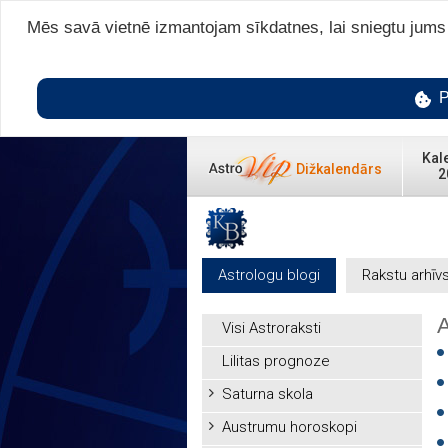
Mēs savā vietnē izmantojam sīkdatnes, lai sniegtu jums v
P
Kal
Dižkalendārs
2
Astrologu blogi
Rakstu arhīv
A
Visi Astroraksti
Lilitas prognoze
Saturna skola
Austrumu horoskopi