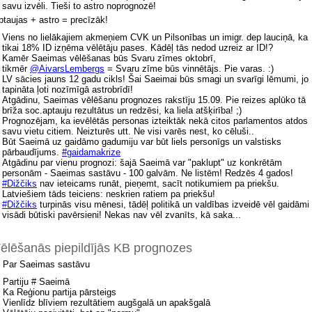
savu izvēli. Tieši to astro noprognozē!
ptaujas + astro = precīzāk!
Viens no lielākajiem akmeņiem CVK un Pilsonības un imigr. dep lauciņā, ka
tikai 18% ID izņēma vēlētāju pases. Kādēļ tās nedod uzreiz ar ID!?
Kamēr Saeimas vēlēšanas būs Svaru zīmes oktobrī,
tikmēr
@AivarsLembergs
= Svaru zīme būs vinnētājs. Pie varas. :)
LV sācies jauns 12 gadu cikls! Šai Saeimai būs smagi un svarīgi lēmumi, jo
tapināta ļoti nozīmīgā astrobrīdī!
Atgādinu, Saeimas vēlēšanu prognozes rakstīju 15.09. Pie reizes aplūko tā
brīža soc.aptauju rezultātus un redzēsi, ka liela atšķirība! ;)
Prognozējam, ka ievēlētās personas izteiktāk nekā citos parlamentos atdos
savu vietu citiem. Neizturēs utt. Ne visi varēs nest, ko cēluši..
Būt Saeimā uz gaidāmo gadumiju var būt liels personīgs un valstisks
pārbaudījums.
#gaidamakrize
Atgādinu par vienu prognozi: šajā Saeimā var "paklupt" uz konkrētām
personām - Saeimas sastāvu - 100 galvām. Ne listēm! Redzēs 4 gados!
#Dižčiks
nav ieteicams runāt, pieņemt, sacīt notikumiem pa priekšu.
Latviešiem tāds teiciens: neskrien ratiem pa priekšu!
#Dižčiks
turpinās visu mēnesi, tādēļ politikā un valdības izveidē vēl gaidāmi
visādi būtiski pavērsieni! Nekas nav vēl zvanīts, kā saka...
ēlēšanās piepildījās KB prognozes
. Par Saeimas sastāvu
. Partiju # Saeimā
. Ka Reģionu partija pārsteigs
. Vienlīdz blīviem rezultātiem augšgalā un apakšgalā