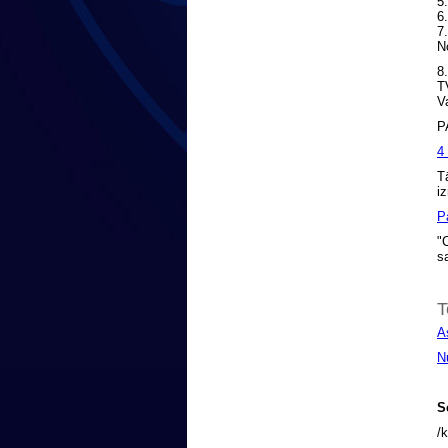
5
6
7
N
8
T
V
PA
4
T
i
P
"
s
T
As
N
S
/