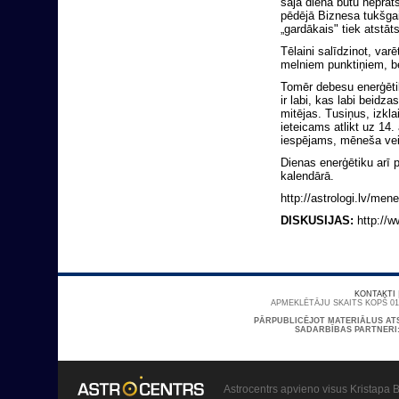
šajā dienā būtu neprāts?
pēdējā Biznesa tukšgai
„gardākais" tiek atstāt
Tēlaini salīdzinot, varē
melniem punktiņiem, be
Tomēr debesu enerģētik
ir labi, kas labi beidz
mitējas. Tusiņus, izkl
ieteicams atlikt uz 14. 
iespējams, mēneša ve
Dienas enerģētiku arī 
kalendārā.
http://astrologi.lv/me
DISKUSIJAS:
http://w
KONTAKTI
APMEKLĒTĀJU SKAITS KOPŠ 01/
PĀRPUBLICĒJOT MATERIĀLUS AT
SADARBĪBAS PARTNERI
Astrocentrs apvieno visus Kristapa B