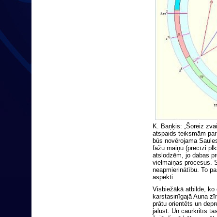
K. Baņķis: „Šoreiz zvai
atspaids teiksmām par 
būs novērojama Saule
fāžu maiņu (precīzi plk
atslodzēm, jo dabas pr
vielmaiņas procesus. S
neapmierinātību. To pas
aspekti.
Visbiežākā atbilde, ko 
karstasinīgajā Auna z
prātu orientēts un depr
jālūst. Un caurkritīs ta