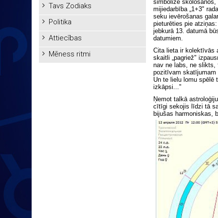
simbolizē skološanos, 
Tavs Zodiaks
mijiedarbība „1+3" rad
seku ievērošanas galar
Politika
pieturēties pie atziņas
jebkurā 13. datumā būs
Attiecības
datumiem.
Cita lieta ir kolektīvā
Mēness ritmi
skaitli „pagriež" izpau
nav ne labs, ne slikts,
pozitīvam skatījumam v
Un te lielu lomu spēlē t
izkāpsi..."
Ņemot talkā astroloģij
cītīgi sekojis līdzi t
bijušas harmoniskas, 