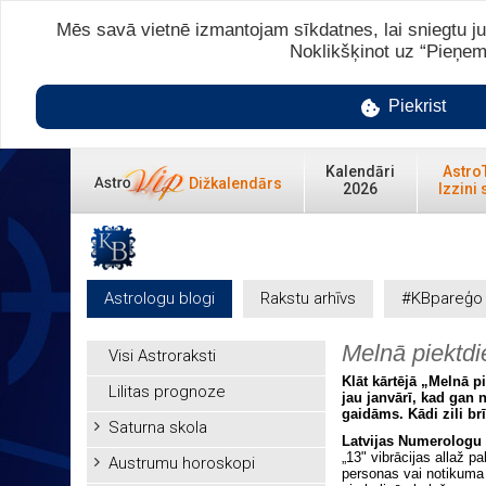
Mēs savā vietnē izmantojam sīkdatnes, lai sniegtu ju
Noklikšķinot uz “Pieņem
Piekrist
Kalendāri
Astro
Dižkalendārs
2026
Izzini 
Astrologu blogi
Rakstu arhīvs
#KBpareģo
Melnā piektd
Visi Astroraksti
Klāt kārtējā „Melnā pi
Lilitas prognoze
jau janvārī, kad gan 
gaidāms. Kādi zili b
Saturna skola
Latvijas Numerologu 
„13" vibrācijas allaž p
Austrumu horoskopi
personas vai notikuma 