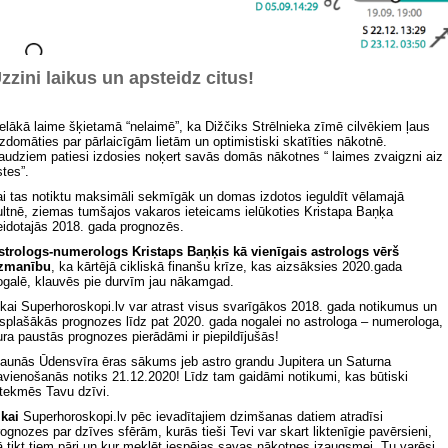
zzini laikus un apsteidz citus!
ielākā laime šķietamā “nelaimē”, ka Dižčiks Strēlnieka zīmē cilvēkiem ļaus
izdomāties par pārlaicīgām lietām un optimistiski skatīties nākotnē.
audziem patiesi izdosies noķert savās domās nākotnes “ laimes zvaigzni aiz
stes”.
ai tas notiktu maksimāli sekmīgāk un domas izdotos ieguldīt vēlamajā
ultnē, ziemas tumšajos vakaros ieteicams ielūkoties Kristapa Baņķa
eidotajās 2018. gada prognozēs.
strologs-numerologs Kristaps Baņķis kā vienīgais astrologs vērš
zmanību
, ka kārtējā cikliskā finanšu krīze, kas aizsāksies 2020.gada
ogalē, klauvēs pie durvīm jau nākamgad.
ikai Superhoroskopi.lv var atrast visus svarīgākos 2018. gada notikumus un
isplašākās prognozes līdz pat 2020. gada nogalei no astrologa – numerologa,
ura paustās prognozes pierādāmi ir piepildījušās!
Jaunās Ūdensvīra ēras sākums jeb astro grandu Jupitera un Saturna
avienošanās notiks 21.12.2020! Līdz tam gaidāmi notikumi, kas būtiski
etekmēs Tavu dzīvi.
ikai
Superhoroskopi.lv pēc ievadītajiem dzimšanas datiem atradīsi
rognozes par dzīves sfērām, kurās tieši Tevi var skart liktenīgie pavērsieni,
ā tikt tiem pāri un kur meklēt iespējas savas nākotnes izaugsmei.
Tu varēsi