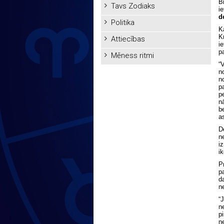
B
Tavs Zodiaks
i
d
Politika
K
K
Attiecības
i
p
Mēness ritmi
“
n
n
p
p
n
b
a
D
n
i
i
P
p
d
n
“
n
p
n