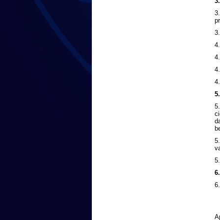
3
3
p
3
4
4
4
4
5
5
c
d
be
5
v
5.
6
6
A