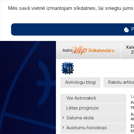
Mēs savā vietnē izmantojam sīkdatnes, lai sniegtu jums v
P
Kal
Dižkalendārs
2
Astrologu blogi
Rakstu arhīv
L
Visi Astroraksti
A
s
Lilitas prognoze
A
Saturna skola
ē
Ē
Austrumu horoskopi
k