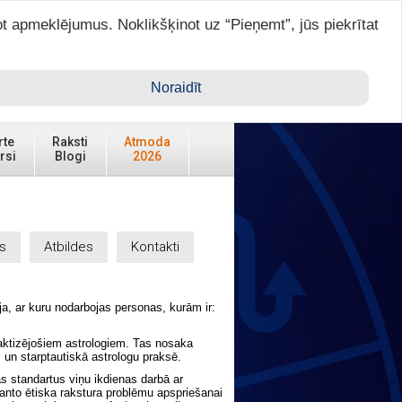
ot apmeklējumus. Noklikšķinot uz “Pieņemt”, jūs piekrītat
Ienākt ar ASTRO VIP >
Noraidīt
rte
Raksti
Atmoda
rsi
Blogi
2026
s
Atbildes
Kontakti
ja, ar kuru nodarbojas personas, kurām ir:
raktizējošiem astrologiem. Tas nosaka
as un starptautiskā astrologu praksē.
as standartus viņu ikdienas darbā ar
anto ētiska rakstura problēmu apspriešanai