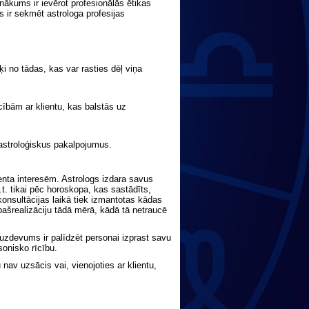
nākums ir ievērot profesionālās ētikas
ir sekmēt astrologa profesijas
i no tādas, kas var rasties dēļ viņa
cībām ar klientu, kas balstās uz
 astroloģiskus pakalpojumus.
lienta interesēm. Astrologs izdara savus
t. tikai pēc horoskopa, kas sastādīts,
konsultācijas laikā tiek izmantotas kādas
ašrealizāciju tādā mērā, kādā tā netraucē
tuzdevums ir palīdzēt personai izprast savu
sonisko rīcību.
u nav uzsācis vai, vienojoties ar klientu,