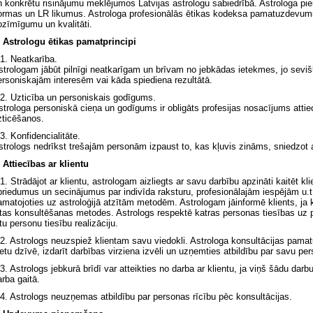
n konkrētu risinājumu meklējumos Latvijas astrologu sabiedrībā. Astrologa pie
ormas un LR likumus. Astrologa profesionālās ētikas kodeksa pamatuzdevums 
ozīmīgumu un kvalitāti.
. Astrologu ētikas pamatprincipi
.1. Neatkarība.
strologam jābūt pilnīgi neatkarīgam un brīvam no jebkādas ietekmes, jo sevišķ
ersoniskajām interesēm vai kāda spiediena rezultātā.
.2. Uzticība un personiskais godīgums.
strologa personiskā cieņa un godīgums ir obligāts profesijas nosacījums attie
zticēšanos.
3. Konfidencialitāte.
strologs nedrīkst trešajām personām izpaust to, kas kļuvis zināms, sniedzot
. Attiecības ar klientu
.1. Strādājot ar klientu, astrologam aizliegts ar savu darbību apzināti kaitēt k
priedumus un secinājumus par indivīda raksturu, profesionālajām iespējām u.t.
amatojoties uz astroloģijā atzītām metodēm. Astrologam jāinformē klients, ja 
itas konsultēšanas metodes. Astrologs respektē katras personas tiesības uz p
tu personu tiesību realizāciju.
.2. Astrologs neuzspiež klientam savu viedokli. Astrologa konsultācijas pama
ietu dzīvē, izdarīt darbības virziena izvēli un uzņemties atbildību par savu per
.3. Astrologs jebkurā brīdī var atteikties no darba ar klientu, ja viņš šādu darb
arba gaitā.
.4. Astrologs neuzņemas atbildību par personas rīcību pēc konsultācijas.