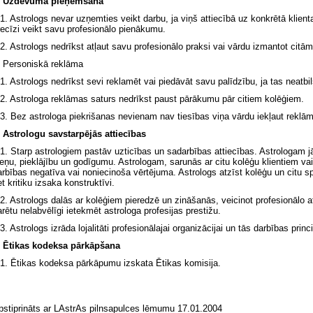
. Uzdevuma pieņemšana
.1. Astrologs nevar uzņemties veikt darbu, ja viņš attiecībā uz konkrētā klie
recīzi veikt savu profesionālo pienākumu.
.2. Astrologs nedrīkst atļaut savu profesionālo praksi vai vārdu izmantot cit
. Personiskā reklāma
.1. Astrologs nedrīkst sevi reklamēt vai piedāvāt savu palīdzību, ja tas neatbi
.2. Astrologa reklāmas saturs nedrīkst paust pārākumu pār citiem kolēģiem.
.3. Bez astrologa piekrišanas nevienam nav tiesības viņa vārdu iekļaut reklā
. Astrologu savstarpējās attiecības
.1. Starp astrologiem pastāv uzticības un sadarbības attiecības. Astrologam jā
ieņu, pieklājību un godīgumu. Astrologam, sarunās ar citu kolēģu klientiem va
arbības negatīva vai noniecinoša vērtējuma. Astrologs atzīst kolēģu un citu sp
t kritiku izsaka konstruktīvi.
.2. Astrologs dalās ar kolēģiem pieredzē un zināšanās, veicinot profesionālo at
arētu nelabvēlīgi ietekmēt astrologa profesijas prestižu.
3. Astrologs izrāda lojalitāti profesionālajai organizācijai un tās darbības princ
. Ētikas kodeksa pārkāpšana
.1. Ētikas kodeksa pārkāpumu izskata Ētikas komisija.
pstiprināts ar LAstrAs pilnsapulces lēmumu 17.01.2004