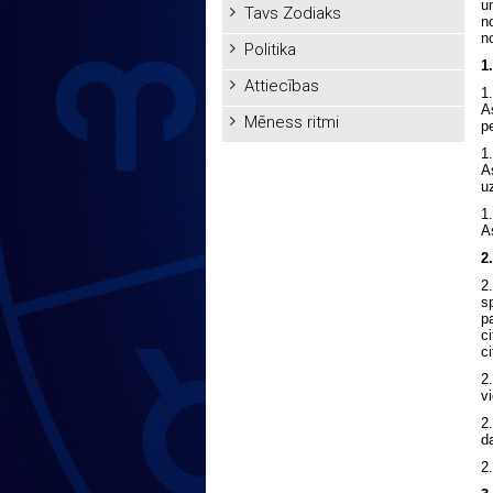
u
Tavs Zodiaks
n
n
Politika
1
Attiecības
1
A
Mēness ritmi
p
1
A
u
1.
A
2
2
s
p
c
ci
2
v
2
d
2