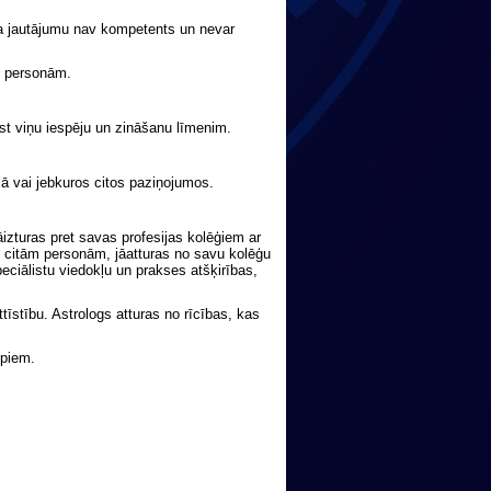
nta jautājumu nav kompetents un nevar
ām personām.
lst viņu iespēju un zināšanu līmenim.
mā vai jebkuros citos paziņojumos.
izturas pret savas profesijas kolēģiem ar
i citām personām, jāatturas no savu kolēģu
eciālistu viedokļu un prakses atšķirības,
tīstību. Astrologs atturas no rīcības, kas
ipiem.