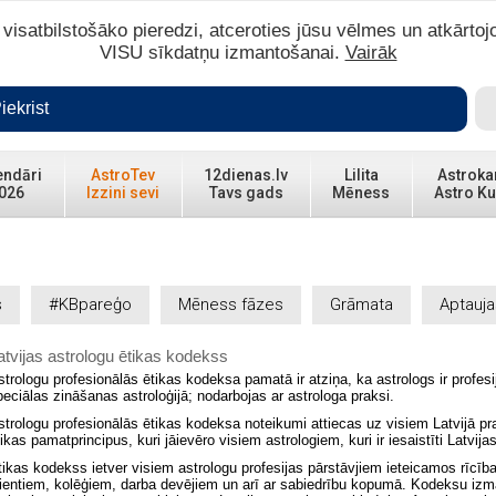
isatbilstošāko pieredzi, atceroties jūsu vēlmes un atkārtoj
VISU sīkdatņu izmantošanai.
Vairāk
iekrist
endāri
AstroTev
12dienas.lv
Lilita
Astroka
026
Izzini sevi
Tavs gads
Mēness
Astro Ku
s
#KBpareģo
Mēness fāzes
Grāmata
Aptauja
atvijas astrologu ētikas kodekss
strologu profesionālās ētikas kodeksa pamatā ir atziņa, ka astrologs ir profesi
peciālas zināšanas astroloģijā; nodarbojas ar astrologa praksi.
strologu profesionālās ētikas kodeksa noteikumi attiecas uz visiem Latvijā p
tikas pamatprincipus, kuri jāievēro visiem astrologiem, kuri ir iesaistīti Latvij
tikas kodekss ietver visiem astrologu profesijas pārstāvjiem ieteicamos rīcīb
lientiem, kolēģiem, darba devējiem un arī ar sabiedrību kopumā. Kodeksu izm