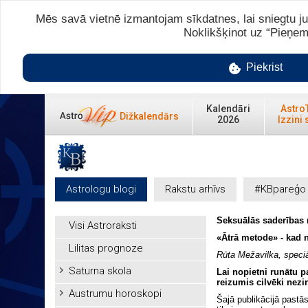
Mēs savā vietnē izmantojam sīkdatnes, lai sniegtu ju
Noklikšķinot uz “Pieņem
Piekrist
Kalendāri
Astro
Dižkalendārs
2026
Izzini 
Astrologu blogi
Rakstu arhīvs
#KBpareģo
Seksuālās saderības 
Visi Astroraksti
«Ātrā metode» - kad 
Lilitas prognoze
Rūta Mežavilka, speciāl
Saturna skola
Lai nopietni runātu pa
reizumis cilvēki nez
Austrumu horoskopi
Šajā publikācijā pastā