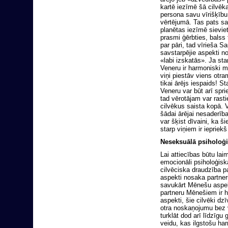
kartē iezīmē šā cilvēk
persona savu vīrišķību
vērtējumā. Tas pats s
planētas iezīmē sieviet
prasmi ģērbties, balss 
par pāri, tad vīrieša 
savstarpējie aspekti no
«labi izskatās». Ja st
Veneru ir harmoniski ma
viņi piestāv viens otra
tikai ārējs iespaids! S
Veneru var būt arī spr
tad vērotājam var rast
cilvēkus saista kopā. 
šādai ārējai nesaderīb
var šķist dīvaini, ka šie
starp viņiem ir iepriek
Neseksuālā psiholoģi
Lai attiecības būtu lai
emocionāli psiholoģisk
cilvēciska draudzība p
aspekti nosaka partneru
savukārt Mēnešu aspekt
partneru Mēnešiem ir h
aspekti, šie cilvēki dz
otra noskaņojumu bez 
turklāt dod arī līdzīg
veidu, kas ilgstošu ha