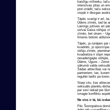
kaislīgu mīlnieku, taču
intensīvas jūtas un emo
prot izrādīt, taču seks
vispār ir diezgan aseks
Tāpēc svarīgi ir arī, l
Ūdens zīmēs, tad lai arī
Laimīgs jutīsies arī p
un/vai Gaisa stihijas
zīmēs, bet otram – Ug
līmenis būtiski atšķirs
Tāpēc, ja runājam par 
kvadrāts, jo opozīcija
stihiju zīmēs, piemēr
kvadratūra ir stipri n
nesaderīgajās stihijās
Ūdens, Uguns – Zeme un
sākumā valda seksuāla 
Šādas attiecības vai nu 
partneriem, tas, kuram
regulāri laidīs pa kreisi
Starp citu, kas attiec
seksuālo planētu dishar
par sevi nekad pie šķir
smagie konfliktu aspek
Ne viss ir tā, kā izska
Pēc Šestopalova domām,
ārējo jeb «uzvedības» 