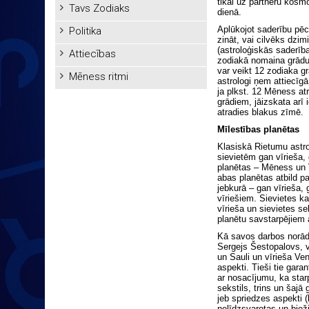
tikai uz partneru kos
Tavs Zodiaks
dienā.
Aplūkojot saderību p
Politika
zināt, vai cilvēks dzimi
(astroloģiskās saderīb
Attiecības
zodiakā nomaina grādu 
var veikt 12 zodiaka 
Mēness ritmi
astrologi ņem attiecīgā
ja plkst. 12 Mēness a
grādiem, jāizskata arī 
atradies blakus zīmē.
Mīlestības planētas
Klasiskā Rietumu astro
sievietēm gan vīrieša, 
planētas – Mēness un 
abas planētas atbild p
jebkurā – gan vīrieša, 
vīriešiem. Sievietes ka
vīrieša un sievietes 
planētu savstarpējiem
Kā savos darbos norāda
Sergejs Šestopalovs, vi
un Sauli un vīrieša Ve
aspekti. Tieši tie gara
ar nosacījumu, ka star
sekstils, trins un šaj
jeb spriedzes aspekti (
nelīdzsvarotas un biež