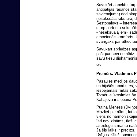
Savukārt aspekti starp
antipātijas rašanos st
savienojums) dod simpā
neseksuāla rakstura, d
Šestopalovs – interesa
starp partneru seksuāl
«neseksuālajiem» sade
emocionāls komforts, 
svarīgāks par attiecību
Savukārt spriedzes as
paši par sevi nemēdz b
savu tiesu disharmoni
***
Piemērs. Vladimirs P
Pasaules medijos daudz
un bijušās sportistes,
iespējamais mīlas sakars
Tomēr ielūkosimies š
Kabajeva ir slepena Pu
Putina Mēness (Dvīņos
Mazliet pietrūkst, lai 
viens no harmoniskajie
īsti nav zināms, tieši
astrologu izmanto natā
Ja šis laiks ir precīz
Dvīņos. Gluži savieno