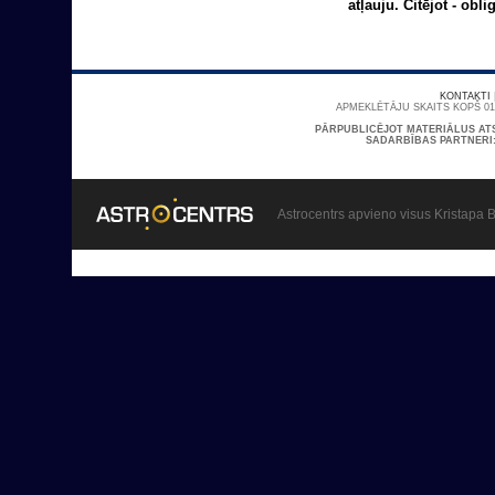
atļauju. Citējot - obl
KONTAKTI
APMEKLĒTĀJU SKAITS KOPŠ 01/
PĀRPUBLICĒJOT MATERIĀLUS AT
SADARBĪBAS PARTNERI
Astrocentrs apvieno visus Kristapa B