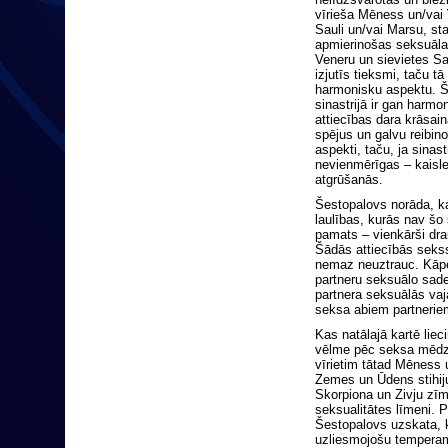
vīrieša Mēness un/vai V
Sauli un/vai Marsu, st
apmierinošas seksuālas
Veneru un sievietes Sau
izjutīs tieksmi, taču tā
harmonisku aspektu. Še
sinastrijā ir gan harmo
attiecības dara krāsai
spējus un galvu reibin
aspekti, taču, ja sinast
nevienmērīgas – kaisl
atgrūšanās.
Šestopalovs norāda, k
laulības, kurās nav šo
pamats – vienkārši dra
Šādās attiecībās sekss,
nemaz neuztrauc. Kāpēc
partneru seksuālo sader
partnera seksuālās vaj
seksa abiem partneriem
Kas natālajā kartē lie
vēlme pēc seksa mēdz 
vīrietim tātad Mēness 
Zemes un Ūdens stihij
Skorpiona un Zivju zī
seksualitātes līmeni. P
Šestopalovs uzskata, ka
uzliesmojošu temperame