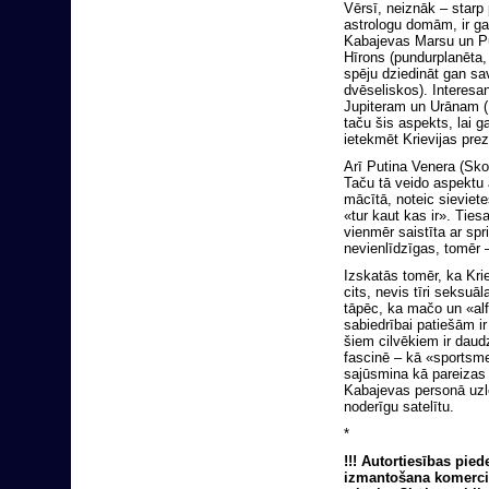
Vērsī, neiznāk – starp
astrologu domām, ir gal
Kabajevas Marsu un Pu
Hīrons (pundurplanēta, 
spēju dziedināt gan sa
dvēseliskos). Interesa
Jupiteram un Urānam (K
taču šis aspekts, lai g
ietekmēt Krievijas prez
Arī Putina Venera (Sko
Taču tā veido aspektu 
mācītā, noteic sieviete
«tur kaut kas ir». Tie
vienmēr saistīta ar spr
nevienlīdzīgas, tomēr –
Izskatās tomēr, ka Krie
cits, nevis tīri seksuāl
tāpēc, ka mačo un «alf
sabiedrībai patiešām ir
šiem cilvēkiem ir daud
fascinē – kā «sportsme
sajūsmina kā pareizas 
Kabajevas personā uzle
noderīgu satelītu.
*
!!! Autortiesības pie
izmantošana komerciā