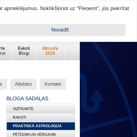
ot apmeklējumus. Noklikšķinot uz “Pieņemt”, jūs piekrītat
Ienākt ar ASTRO VIP >
Noraidīt
rte
Raksti
Atmoda
rsi
Blogi
2026
s
Atbildes
Kontakti
BLOGA SADAĻAS
VIZĪTKARTE
RAKSTI
PRAKTISKĀ ASTROLOĢIJA
PĒTĪJUMI UN VĒROJUMI