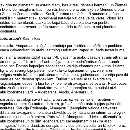
tšķirībā no planētām un asteroīdiem, kas ir reāli debesu ķermeņi, un Ziemeļu
n Dienvidu mezgliem, kas ir punkti, kuros viena otru šķērso Mēness orbīta
p Zemi un Zemes orbīta ap Sauli, Fortūna un pārējie tā saucamie arābu
unkti ir tīri matemātiski aprēķināmi natālajā vai cita veida kartē. Visus šos
unktus var aprēķināt, saskaitot kopā kādu divu planētu vai punktu
oordinātas un atņemot no šīs summas kāda trešā punkta vai planētas
oordinātas.
āpēc arābu? Kas ir kas
iduslaiku Eiropas astroloģijā informācija par Fortūnu un pārējiem punktiem
onāca galvenokārt no arābu astrologu rakstiem, tāpēc arī šāds nosaukums.
ēc islāma rašanās izplatīšanās 7-8. gadsimtā arābu pasaulē strauji attīstījās
stronomija un līdz ar to arī astroloģija – tolaik nedalāmās māsas, kamēr
iropā pēc Romas impērijas sadalīšanās valdīja zinātnes panīkums. Islāma
liģijā ļoti svarīgi bija pareizi noteikt laiku lūgšanām un gavēņiem, un
ienīgais veids kā pirms pulksteņa mehānisma izgudrošanas to varēja paveikt
 vadīties pēc debesu spīdekļiem. Turklāt tuksneši ar tā skaidrajām,
vaigžņotajām debesīm bija lieliski piemēroti zvaigžņu vērošanai. Pateicoties
rābu zinātniekiem, ļoti daudzām zvaigznēm joprojām starptautiski atzīti ir
rābu izcelsmes vārdi – Aldebarans, Algols, Ahernārs u.c.
aču arābu astrologi savā tradīcijā balstās uz vēl senākiem avotiem –
engrieķu un romiešu autoru darbiem, jo īpaši senās astroloģijas galvenās
utoritātes Klaudija Ptolemaja „Almagestu” (sengrieķu valodā sarakstīts
raktāts par zvaigžņu un planētu stāvokļu aprēķināšanu un citiem astroloģiski
stronomiskiem jautājumiem. Pats vārds Almagests – “Lielais, diženais” ir
rābu izcelsmes un to šim leģendārajam sacerējumam piešķīra arābi.
Almagests” tulkots daudzās senajās un viduslaiku valodās un tā ietekme uz
troloģijas attīstību ir milzīga. Tāpēc teikt, ka šie arābu punkti ir tikai