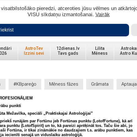
isatbilstošāko pieredzi, atceroties jūsu vēlmes un atkārtoj
VISU sīkdatņu izmantošanai.
Vairāk
iekrist
endāri
AstroTev
12dienas.lv
Lilita
Astroka
026
Izzini sevi
Tavs gads
Mēness
Astro Ku
s
#KBpareģo
Mēness fāzes
Grāmata
Aptauja
ROFESIONĀĻIEM
rābu punkti
ūta Mežavilka, speciāli „Praktiskajai Astroloģijai”
epriekš runājām par Fortūnu jeb Fortūnas punktu (LotofFortune), kā arī
ara punktu (LotofSpirit) un to, kā pareizi aprēķināt tos. Taču šie abi, jo
paši Fortūna, ir tikai zināmākie no daudzajiem t.s. arābu punktiem, kas
ija iecienīti senajā un viduslaiku astroloģijā.