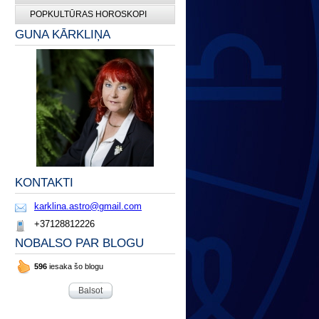
POPKULTŪRAS HOROSKOPI
GUNA KĀRKLIŅA
KONTAKTI
karklina.astro@gmail.com
+37128812226
NOBALSO PAR BLOGU
596
iesaka šo blogu
Balsot