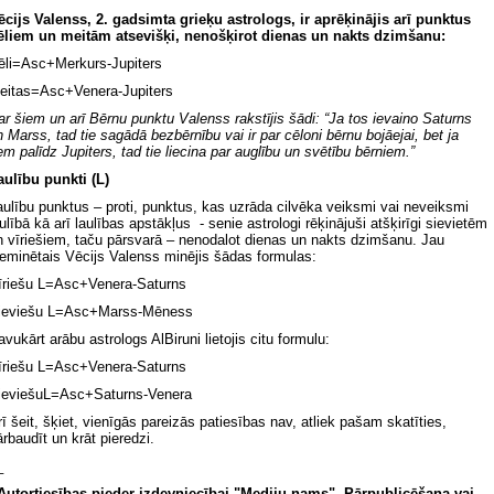
ēcijs Valenss, 2. gadsimta grieķu astrologs, ir aprēķinājis arī punktus
ēliem un meitām atsevišķi, nenošķirot dienas un nakts dzimšanu:
ēli=Asc+Merkurs-Jupiters
eitas=Asc+Venera-Jupiters
ar šiem un arī Bērnu punktu Valenss rakstījis šādi: “Ja tos ievaino Saturns
n Marss, tad tie sagādā bezbērnību vai ir par cēloni bērnu bojāejai, bet ja
iem palīdz Jupiters, tad tie liecina par auglību un svētību bērniem.”
aulību punkti (L)
aulību punktus – proti, punktus, kas uzrāda cilvēka veiksmi vai neveiksmi
aulībā kā arī laulības apstākļus - senie astrologi rēķinājuši atšķirīgi sievietēm
n vīriešiem, taču pārsvarā – nenodalot dienas un nakts dzimšanu. Jau
ieminētais Vēcijs Valenss minējis šādas formulas:
īriešu L=Asc+Venera-Saturns
ieviešu L=Asc+Marss-Mēness
avukārt arābu astrologs AlBiruni lietojis citu formulu:
īriešu L=Asc+Venera-Saturns
ieviešuL=Asc+Saturns-Venera
rī šeit, šķiet, vienīgās pareizās patiesības nav, atliek pašam skatīties,
ārbaudīt un krāt pieredzi.
_
 Autortiesības pieder izdevniecībai "Mediju nams". Pārpublicēšana vai