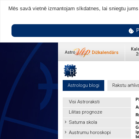
Mēs savā vietnē izmantojam sīkdatnes, lai sniegtu jums v
P
Kal
Dižkalendārs
2
Astrologu blogi
Rakstu arhīv
P
Visi Astroraksti
A
Lilitas prognoze
R
Saturna skola
I
G
Austrumu horoskopi
ī
b