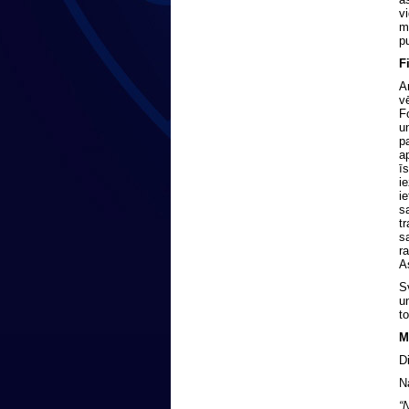
v
m
p
F
A
v
F
u
p
a
ī
ie
i
s
t
s
r
A
S
u
t
M
D
N
“