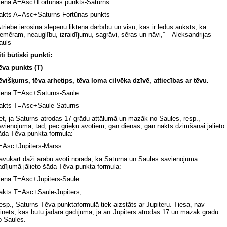
iena A=Asc+Fortūnas punkts-Saturns
akts A=Asc+Saturns-Fortūnas punkts
Atriebe ierosina slepenu likteņa darbību un visu, kas ir ledus auksts, kā
iemēram, neauglību, izraidījumu, sagrāvi, sēras un nāvi,” – Aleksandrijas
auls
iti būtiski punkti:
ēva punkts (T)
ēvišķums, tēva arhetips, tēva loma cilvēka dzīvē, attiecības ar tēvu.
iena T=Asc+Saturns-Saule
akts T=Asc+Saule-Saturns
et, ja Saturns atrodas 17 grādu attālumā un mazāk no Saules, resp.,
avienojumā, tad, pēc grieķu avotiem, gan dienas, gan nakts dzimšanai jālieto
āda Tēva punkta formula:
=Asc+Jupiters-Marss
avukārt daži arābu avoti norāda, ka Saturna un Saules savienojuma
adījumā jālieto šāda Tēva punkta formula:
iena T=Asc+Jupiters-Saule
akts T=Asc+Saule-Jupiters,
esp., Saturns Tēva punktaformulā tiek aizstāts ar Jupiteru. Tiesa, nav
inēts, kas būtu jādara gadījumā, ja arī Jupiters atrodas 17 un mazāk grādu
o Saules.