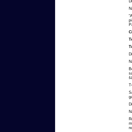
D
N
“
p
P
C
T
T
D
N
B
s
š
T
S
g
D
N
R
m
n