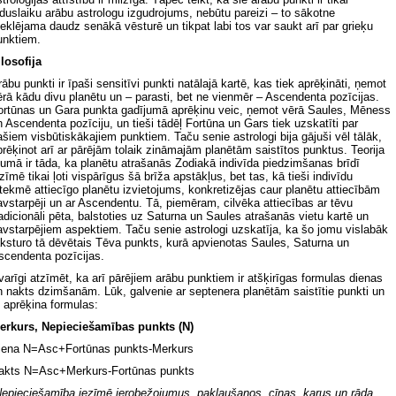
iduslaiku arābu astrologu izgudrojums, nebūtu pareizi – to sākotne
eklējama daudz senākā vēsturē un tikpat labi tos var saukt arī par grieķu
unktiem.
ilosofija
rābu punkti ir īpaši sensitīvi punkti natālajā kartē, kas tiek aprēķināti, ņemot
ērā kādu divu planētu un – parasti, bet ne vienmēr – Ascendenta pozīcijas.
ortūnas un Gara punkta gadījumā aprēķinu veic, ņemot vērā Saules, Mēness
n Ascendenta pozīciju, un tieši tādēļ Fortūna un Gars tiek uzskatīti par
ašiem visbūtiskākajiem punktiem. Taču senie astrologi bija gājuši vēl tālāk,
prēķinot arī ar pārējām tolaik zināmajām planētām saistītos punktus. Teorija
sumā ir tāda, ka planētu atrašanās Zodiakā indivīda piedzimšanas brīdī
zīmē tikai ļoti vispārīgus šā brīža apstākļus, bet tas, kā tieši indivīdu
etekmē attiecīgo planētu izvietojums, konkretizējas caur planētu attiecībām
avstarpēji un ar Ascendentu. Tā, piemēram, cilvēka attiecības ar tēvu
radicionāli pēta, balstoties uz Saturna un Saules atrašanās vietu kartē un
avstarpējiem aspektiem. Taču senie astrologi uzskatīja, ka šo jomu vislabāk
aksturo tā dēvētais Tēva punkts, kurā apvienotas Saules, Saturna un
scendenta pozīcijas.
varīgi atzīmēt, ka arī pārējiem arābu punktiem ir atšķirīgas formulas dienas
n nakts dzimšanām. Lūk, galvenie ar septenera planētām saistītie punkti un
o aprēķina formulas:
erkurs, Nepieciešamības punkts (N)
iena N=Asc+Fortūnas punkts-Merkurs
akts N=Asc+Merkurs-Fortūnas punkts
Nepieciešamība iezīmē ierobežojumus, pakļaušanos, cīņas, karus un rāda