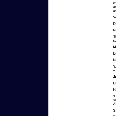
i
a
a
V
D
N
“
s
M
D
N
“
–
J
D
N
“
s
A
S