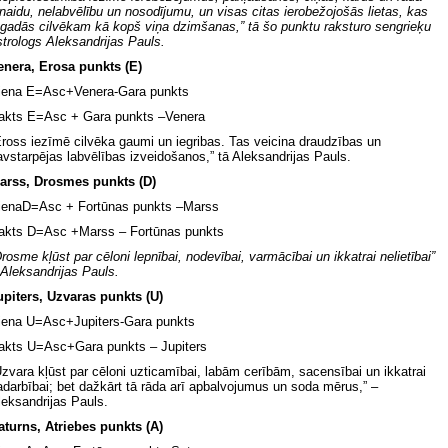
enaidu, nelabvēlību un nosodījumu, un visas citas ierobežojošās lietas, kas
tgadās cilvēkam kā kopš viņa dzimšanas,” tā šo punktu raksturo sengrieķu
strologs Aleksandrijas Pauls.
enera, Erosa punkts (E)
iena E=Asc+Venera-Gara punkts
akts E=Asc + Gara punkts –Venera
Eross iezīmē cilvēka gaumi un iegribas. Tas veicina draudzības un
avstarpējas labvēlības izveidošanos,” tā Aleksandrijas Pauls.
arss, Drosmes punkts (D)
ienaD=Asc + Fortūnas punkts –Marss
akts D=Asc +Marss – Fortūnas punkts
Drosme kļūst par cēloni lepnībai, nodevībai, varmācībai un ikkatrai nelietībai”
 Aleksandrijas Pauls.
upiters, Uzvaras punkts (U)
iena U=Asc+Jupiters-Gara punkts
akts U=Asc+Gara punkts – Jupiters
Uzvara kļūst par cēloni uzticamībai, labām cerībām, sacensībai un ikkatrai
adarbībai; bet dažkārt tā rāda arī apbalvojumus un soda mērus,” –
leksandrijas Pauls.
aturns, Atriebes punkts (A)