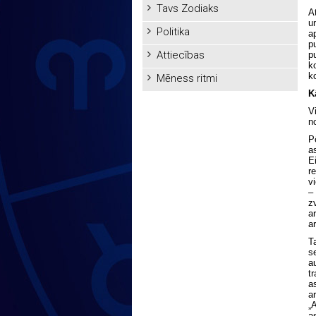
Tavs Zodiaks
A
u
Politika
a
p
Attiecības
p
k
k
Mēness ritmi
K
V
n
P
a
E
re
v
–
z
a
a
T
s
a
t
a
a
„
as