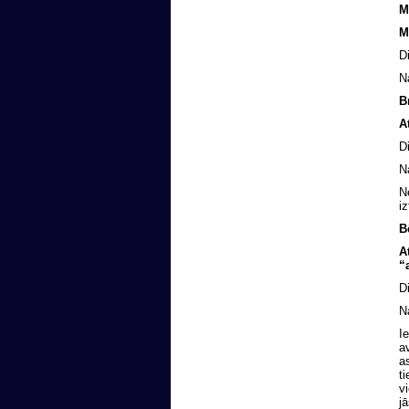
M
M
D
N
B
A
D
N
N
i
B
A
“
D
N
I
a
a
t
v
j