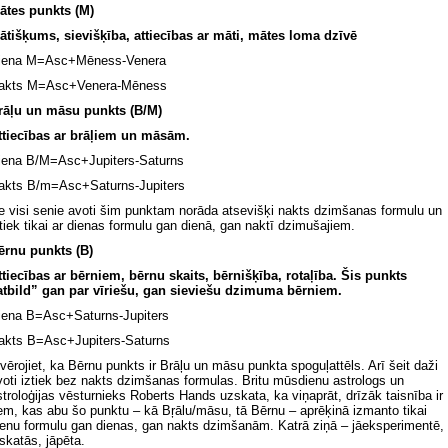
ātes punkts (M)
ātišķums, sievišķība, attiecības ar māti, mātes loma dzīvē
iena M=Asc+Mēness-Venera
akts M=Asc+Venera-Mēness
rāļu un māsu punkts (B/M)
ttiecības ar brāļiem un māsām.
iena B/M=Asc+Jupiters-Saturns
akts B/m=Asc+Saturns-Jupiters
e visi senie avoti šim punktam norāda atsevišķi nakts dzimšanas formulu un
ztiek tikai ar dienas formulu gan dienā, gan naktī dzimušajiem.
ērnu punkts (B)
ttiecības ar bērniem, bērnu skaits, bērnišķība, rotaļība. Šis punkts
atbild” gan par vīriešu, gan sieviešu dzimuma bērniem.
iena B=Asc+Saturns-Jupiters
akts B=Asc+Jupiters-Saturns
evērojiet, ka Bērnu punkts ir Brāļu un māsu punkta spoguļattēls. Arī šeit daži
voti iztiek bez nakts dzimšanas formulas. Britu mūsdienu astrologs un
stroloģijas vēsturnieks Roberts Hands uzskata, ka viņaprāt, drīzāk taisnība ir
iem, kas abu šo punktu – kā Bŗālu/māsu, tā Bērnu – aprēķinā izmanto tikai
ienu formulu gan dienas, gan nakts dzimšanām. Katrā ziņā – jāeksperimentē,
āskatās, jāpēta.