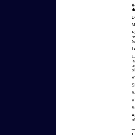
V
d
D
M
P
u
t
L
L
l
u
p
V
S
S
V
S
A
p
_
!