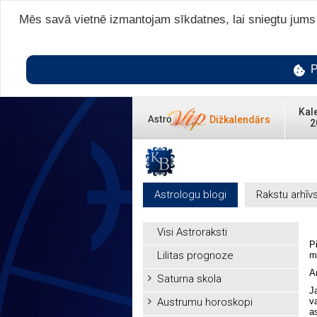
Mēs savā vietnē izmantojam sīkdatnes, lai sniegtu jums v
P
Kal
Dižkalendārs
2
Astrologu blogi
Rakstu arhīv
Visi Astroraksti
Pi
Lilitas prognoze
m
A
Saturna skola
Ja
Austrumu horoskopi
va
as