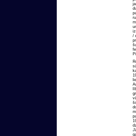
ja
du
pa
ru
ma
un
iz
/ 
pr
šu
fe
Pi
Re
sū
ka
19
li
An
lī
gr
v
šo
d
mu
pa
19
dz
Jā
ga