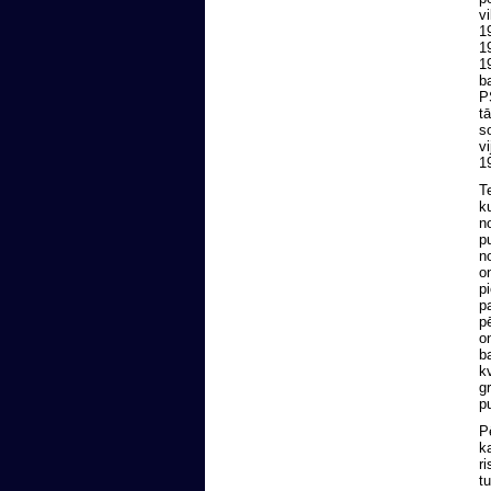
vi
19
19
19
ba
PS
tā
so
vi
19
Te
ku
no
pu
no
on
pi
pa
pē
on
ba
kv
g
pu
Pē
ka
ri
tu