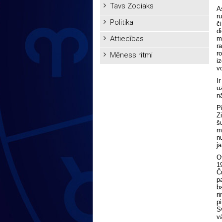
Tavs Zodiaks
As
ru
Politika
či
di
Attiecības
mo
ra
ro
Mēness ritmi
iz
vo
Ir
uz
nā
Pi
Zi
šu
mā
nu
ja
Ot
19
Ču
pa
ba
ri
pi
Sv
vā