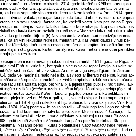
u ir re­zu­mēts ar vār­diem «lat­vie­šu 2014. ga­da li­te­rā­rā ne­žē­lī­ba», kas iz­pau­
­sies šā­di: «Ro­māns ap­rak­sta vā­cu īpa­šu­mu no­nāk­ša­nu pie lat­vie­šiem tā­
t, kā bēr­na sap­nī pie vi­ņa no­nāk die­nā re­dzē­ta kon­fek­te.» Pro­ti, 1914. ga­da
­de­nī lat­vie­šu va­lo­dā pa­rā­dī­jās tā­di pseido­li­te­rā­ri dar­bi, kas vis­maz uz pa­pī­ra
­te­ri­ali­zē­ja sa­vu la­sī­tā­ju fan­tā­zi­jas, kā vā­cie­ši va­rē­tu ka­rā pa­zust no Rī­gas
 vis­pār no Lat­vi­jas. Kāds tā lai­ka li­te­rāts ir kon­kre­ti­zē­jis dze­jā ca­ra val­dī­bas
­da­bā­ša­nu lat­vie­šiem ar vā­cie­šu iz­sū­tī­ša­nu: «Slīd vā­cu lai­va, tai sa­lū­zis airs,
uz vi­dus gu­ber­ņām tā­ļi...» (5) Ne­vai­no­sim lat­vie­šus, ku­ri ne­re­dzē­ja un ne­sa­
a­ta, ka arī vi­ņi ie­kus­ti­na re­pre­si­ju me­hā­nis­mu, kas vē­lāk dau­zīs vi­ņus pa­
s. Tik tāl­re­dzī­ga ta­ču ne­bi­ja ne­vie­na no tām et­nis­ka­jām, te­ri­to­ri­āla­jām, pro­
­si­onā­la­jām utt. gru­pām, kār­tām un šķi­rām, ku­ras me­tās vie­na ot­rai pie rīk­les
r­ma­jā pa­sau­les ka­rā.
­pre­si­ju me­hā­nis­mu ne­va­rē­ja ie­kus­ti­nāt vie­nā mir­klī. 1914. ga­dā no Rī­gas iz­
­tī­ja ti­kai Eih­fū­su vī­rie­šus, bet ga­dus piec­us vē­lāk te­pat Lat­vi­jā jau vairs ne­
ut­rē­jās sist un šaut arī vis­vi­sā­das Ane­tes ar vi­ņu div­ga­dī­giem El­mā­ri­ņiem.
14. ga­dā vēl mē­ģi­nā­ja re­ālo ne­žē­lī­bu aiz­vie­tot ar li­te­rā­ro ne­žē­lī­bu, ku­ras ap­
e­ci­nā­ša­nai kā spe­ci­āli pie­mek­lē­ta ir Eih­fū­su ap­tie­kas iz­kār­tnes lat­vis­ko­ša­na.
e­te ta­ču ti­ka at­stā­ta Rī­gā, bet vi­ņai bi­ja jā­pie­sar­gās pub­lis­ki rā­dīt sa­vu lau­
­bā ie­gū­to ozol­kā­ju (
Eic­he
= ozols +
Fuß
= kā­ja). Tā­pat vi­ņai ne­bi­ja jē­gas at­
iez­ties mei­tas uz­vār­dā
Kahn
= lai­va ar pa­pil­du bries­mām, ka pub­li­ka šim
ār­dam pie­jauks vēl arī
Hahn
= gai­lis, t.i., vā­cie­tis vis­pār, ku­ru nu­pat kā (ne
­die­nas, bet 1914. ga­da cil­vē­kiem) bi­ja pie­tei­cis lat­vie­šu dzej­nieks Vi­lis Plū­
o­nis (1874–1940) po­ēmā «Uz sau­lai­no tā­li»: «Brīv­kungs fon Hāns no Mēs­lu
i­žas...» Tad kurš nor­māls cil­vēks pirks zā­les Mēs­lu mui­žā?! Čun­čiņš – tā
­vi­sam ci­ta lie­ta! Ai, cik mī­ļi par čun­či­ņiem bi­ja rak­stī­jis tas pats Plū­do­nis
08. ga­dā iz­do­tā žur­nā­la «Mē­neš­raksts» pa­šas pirm­ās bur­tnī­cas 35. lpp.
e­jo­ju­mā «Va­sa­ras bē­res», ku­rās pie­da­lī­ju­šies
Ka­pu vai­na­gu sē­rie ne­sē­ji /
, sē­rie ne­sē­ji / Čun­či­ņi, tī­ti­ņi, ma­zi­ņie put­ni­ņi, / Jā, ma­zi­ņie put­ni­ņi...
Tad nu
n kat­ram sir­dzē­jam jā­stei­dzas uz ho­me­opā­tis­ko ap­tie­ku pēc zā­lī­tēm no