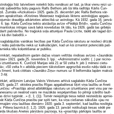
­tro­lo­ģi­ja līdz lat­vie­šiem no­teik­ti bū­tu no­nā­ku­si arī tad, ja ti­kai vie­nu rei­zi uz­
­nāt sa­bied­rī­bu bū­tu pa­gu­vis Ralfs Bet­hors jeb šā tē­la ra­dī­tājs Kār­lis Čun­
ņš. Žur­nā­la «Aiz­ku­li­ses» 1925. ga­da 25. de­cem­brī pēc Ral­fa Bet­ho­ra vār­
em ap­rak­stī­tais «Kris­ti­nes Meierowiz tra­ģis­kais lik­tens as­tro­lo­ģi­jas ap­gais­
­ju­mā» drau­dē­ja at­kār­to­ties at­tie­cī­bā uz as­tro­lo­gu. Kā 1932. ga­da 16. jan­vā­
 6. lpp. Kār­la Čun­či­ņa teik­to at­stās­tī­ja avī­ze «Pē­dē­jā Brī­dī», «pa­šu Čun­či­ņu
­man­tis­kas in­tri­gas sa­vā lai­kā no­ve­du­šas tik tā­lu, ka 1926. ga­dā tas gri­bē­jis
­da­rīt paš­nā­vī­bu. No tra­ģis­kā so­ļa at­tu­rē­ju­si Pa­ula Lī­cī­te, tā­dēļ abi ta­gad dzī­
 kā di­vi ba­lo­dī­ši.»
 sa­gla­bā­ju­šās vai­rā­kas lie­cī­bas par Kār­ļa Čun­či­ņa rak­stu­ru ar no­slie­ci drī­zāk
 re­ālu paš­nā­vī­bu ne­kā uz kal­ku­lā­ci­jām, kad un kā iz­man­tot po­ten­ci­ālā paš­
v­nie­ka tē­lu ko­ķe­tē­ša­nai ar pub­li­ku.
rm­kārt, ne­pa­lai­dī­sim ga­rām da­žas vi­ņam vel­tī­tās rin­di­ņas avī­zes «Jaun­ākās
­ņas» 1921. ga­da 25. no­vem­bra 3. lpp.: «Ad­mi­nis­tra­tī­vi so­dī­ti: (..) par ni­ci­no­
 iz­tu­rē­ša­nos K. Čun­čiņš Ma­ri­jas ie­lā 21 ar 50 zel­ta fr. jeb 1 mē­ne­si cie­tu­
»; «50 zel­ta fr.» at­bil­da piec­iem tūk­sto­šiem ap­gro­zī­bā eso­šo rub­ļu tā­dā ce­
 lī­me­nī, ku­rā ci­tē­tais «Jaun­āko Zi­ņu» nu­murs uz 8 liel­for­mā­ta la­pām mak­sā­
 3 rbļ.
r­kārt, at­šķir­sim Lat­vi­jas Valsts Vēs­tu­res ar­hī­vā sa­gla­bā­to Kār­ļa Čun­či­ņa
25. ga­da 27. ok­tob­ra pra­sī­bu Rī­gas ap­ga­bal­tie­sai šķirt vi­ņa lau­lī­bu ar Ane­ti
n­či­ņu: «Pra­sī­tājs at­rod at­bil­dē­tā­jas rak­stu­ru un iz­tu­rē­ša­nos pret vi­ņu par ne­
­ne­sa­mu un ne­at­rod vairs ne ma­zā­kās ie­spē­ja­mī­bas šo pil­nī­gi iz­ār­dī­to lau­lī­
s dzī­vi tur­pi­nāt...» (I, 1; (1)). To­mēr ne­ie­jū­tī­gā tie­sa ne­būt ne­stei­dzās ap­mie­
­nāt Kār­ļa Čun­či­ņa pra­sī­bu par spī­ti tam, ka vi­ņa cie­ša­nas sā­ku­šās «jau no
r­ma­jām vi­ņu lau­lī­bas die­nām» 1920. ga­da 3. sep­tem­brī, kad lau­lī­ba no­slēg­ta
. Pē­te­ra baz­nī­cā (I, 1,2). 1926. ga­da 13. jan­vā­rī no­ti­ku­ša­jā tie­sas sē­dē pie
r­da ti­ku­šais Ane­tes pār­stā­vis pa­zi­ņo­ja, ka «pra­sī­tājs pār­kā­pis lau­lī­bu ar