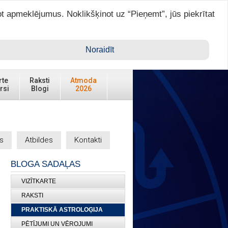
ot apmeklējumus. Noklikšķinot uz “Pieņemt”, jūs piekrītat
Ienākt ar ASTRO VIP >
Noraidīt
rte
Raksti
Atmoda
rsi
Blogi
2026
s
Atbildes
Kontakti
BLOGA SADAĻAS
VIZĪTKARTE
RAKSTI
PRAKTISKĀ ASTROLOĢIJA
PĒTĪJUMI UN VĒROJUMI