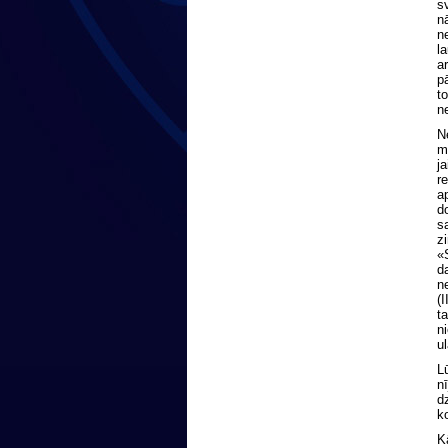
sv
nā
ne
la
ar
pā
to
ne
Ne
me
ja
re
ap
do
sa
zi
«S
da
ne
(I
ta
ni
ul
Lū
nī
dz
ko
Kā