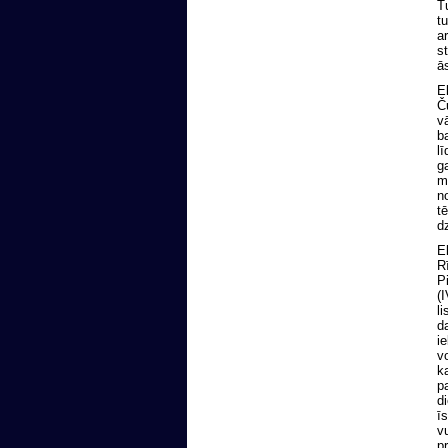
Tu
tu
ar
st
ās
El
Ču
vā
ba
lī
ga
me
no
tē
dz
El
Rī
Pi
(I
li
da
ie
vo
ka
pa
di
īs
vu
pr