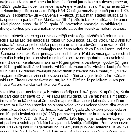
ī­vo­ja gai­tu Kār­ļa un Ane­tes lau­lī­bas šķir­ša­nai jau nā­ka­ma­jā tie­sas pro­ce­sā,
 1929. ga­da 11. no­vem­brī ie­ro­si­nā­ja Ane­te – pro­tams, no Ma­ri­jas ie­las 21 –
 «Ne­sa­ska­ņu dēļ es ar at­bil­dē­tā­ju Kār­li Čun­či­ņu ne­dzī­vo­ju ko­pā jau no 1925.
­da 29. sep­tem­bra» un – gal­ve­nais – «lū­dzu at­ļaut man stā­ties lau­lī­bā tū­liņ
c sprie­du­ma par lau­lī­bas šķir­ša­nu» (II­I, 1). Šīs lie­tas iz­ska­tī­ša­nu do­ku­men­
 ti­kai piec­as la­pas. No 1929. ga­da 20. no­vem­bra pra­sī­tā­ja un at­bil­dē­tājs
īk­stē­ja ķer­ties pie sa­vu nā­ka­mo pri­vā­to at­tie­cī­bu tie­sis­kās no­for­mē­ša­nas.
r­mais lat­vie­šu as­tro­logs un vi­sa vie­tē­jā as­tro­lo­ģi­ja at­vē­rās kā brī­nu­mains
eds Pa­ulas Lī­cī­tes gā­dī­ga­jās ro­kās un pu­ķu po­dā, t.i., dzī­vok­lī, ta­ču viņš tur
­nā­ca kā pu­ķe ar pie­brie­du­šu pum­pu­ru un stu­ti pie­de­vām. To ne­var iz­mē­rīt
 no­teikt, vai lat­vie­šu as­tro­lo­ģi­jas ra­dī­ša­nā vai­rāk de­va Pa­ula Lī­cī­te, vai Ane­
 Čun­či­ņa, dzi­mu­si Kān, pir­ma­jā lau­lī­bā Eih­fū­sa. Pal­dies vi­ņai gan «par strād­
ek­pui­ša Kār­ļa pir­mo un vi­sai mul­si­no­šo so­li uz ga­rī­go dar­bu, kas vē­lāk vi­
m (..) de­va «ka­ra­lis­kās māk­slas» Rī­gas gal­ve­nā pār­stāv­ja» go­du» (2), gan
r 1912. ga­dā lau­lī­bā ar Ro­ber­tu Eih­fū­su dzi­mu­šo dē­lu El­mā­ru, kurš pēc Ane­
s un Kār­ļa šķir­ša­nās iz­vē­lē­jās pa­likt tu­vāk pa­tē­vam ne­kā mā­tei, t.i., tu­vāk
r­ma­jam pa­tē­vam ar vi­ņa ot­ro sie­vu ne­kā mā­tei ar vi­ņas tre­šo vī­ru. Kār­ļa ie­
ai­du uz El­mā­ru var sa­ska­tīt arī tur, ka šis Eih­fūss ik pa lai­kam kļu­va par
h­fū­su-At­va­ru vai daž­kārt ti­kai par At­va­ru.
a­vu tē­vu pats ne­at­ce­ros,» El­mārs no­rā­dī­ja ar 1947. ga­da 8. ap­rī­li (IV, 6) da­
­tā pār­ska­tā par sa­vu dzī­vi. Ar šā­du rak­stu dar­bu uz vai­rāk ne­kā simt lap­pu­
m (vai­rāk ne­kā 50 no abām pus­ēm ap­rak­stī­tas la­pas) lat­vie­šu va­lo­dā un
c tam tā tul­ko­ša­nu maz­liet sa­īsi­nā­tā vei­dā krie­vu va­lo­dā vi­ņam ti­ka at­ļauts
e­tu­mā ka­vēt sev lai­ku līdz tie­sai, kas 1947. ga­da 15. ok­tob­rī pie­sprie­da vi­
m 10 ga­du ie­slo­dzī­ju­mu (V, 237) par no­zie­gu­miem, ar ku­ru uz­skai­tī­ju­mu
rā­ma­tā «No NKVD līdz KGB» (R., 1999., 196. lpp.) viņš iz­ce­ļas «no­zie­gu­mos
et pa­dom­ju val­sti ap­sū­dzē­to Lat­vi­jas ie­dzī­vo­tā­ju rā­dī­tā­jā». Pro­ti, vi­ņa no­zie­
­mu uz­skai­tī­jums ir vis­ga­rā­kais no vi­siem, kas pub­li­cē­ti at­tie­cī­bā uz 49 321
r­so­nu. El­mārs Eih­fūss, tā­tad, bi­jis «pro­fa­šis­tis­ku or­ga­ni­zā­ci­ju «Zem­ga­les