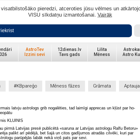
isatbilstošāko pieredzi, atceroties jūsu vēlmes un atkārtoj
VISU sīkdatņu izmantošanai.
Vairāk
iekrist
endāri
AstroTev
12dienas.lv
Lilita
Astroka
026
Izzini sevi
Tavs gads
Mēness
Astro Ku
s
#KBpareģo
Mēness fāzes
Grāmata
Aptauja
r­mais lat­vju as­tro­logs grib no­ga­lē­ties, tad lai­mī­gi ap­pre­cas un kļūst par ho­
e­opā­tu
r­nis KLUI­NIS
u pirm­ā Lat­vi­jas pre­sē pub­li­cē­tā «sa­ru­na ar Lat­vi­jas as­tro­lo­gu Ral­fu Be­to­ru»
­rē­ja pa­likt arī pē­dē­jā, bet ša­jā un ci­tos ga­dī­ju­mos at­ra­dās cil­vē­ki, ku­ri par
­tro­lo­gu pa­rū­pē­jās la­bāk ne­kā viņš pats par se­vi.