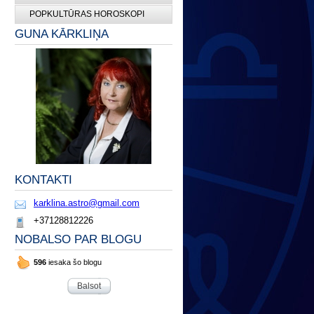
POPKULTŪRAS HOROSKOPI
GUNA KĀRKLIŅA
KONTAKTI
karklina.astro@gmail.com
+37128812226
NOBALSO PAR BLOGU
596
iesaka šo blogu
Balsot