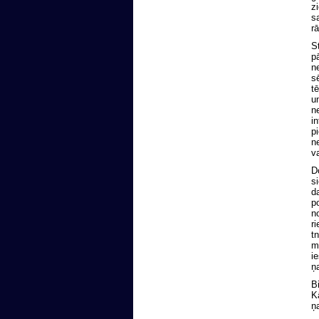
zi
sa
r
St
pā
ne
sē
tē
un
ne
in
pi
ne
va
Do
si
da
po
no
ri
tn
ma
ie
ņa
Bi
Kā
ņ