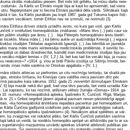
­ku­ma sko­lās ma­ku­la­tū­ru pie­ņem. Bet mēs ļo­ti gri­bē­tu, lai mū­su darbs ne­ie­
 zu­du­mā». Ja Kār­lis un El­mārs vis­pār bi­ja ar kaut ko ap­mie­ri­nā­ti, tad viens
 ot­ru. Ne­pār­pro­ta­mi par to lie­ci­na El­mā­ra jaun­ākā dē­la vārds. Slik­tā­kais ša­jā
ās­tā ir tas, ka Kār­lis jaun­ākais jau kopš 1987. ga­da guļ Tu­ku­ma ka­pos līdz­
 sa­viem ve­cā­kiem, to­mēr Eih­fū­si nav ne iz­mi­ru­ši, ne no­ri­mu­ši (3).
­mā­ra Eih­fū­sa dzī­ves stās­tā uz­rā­dīts avots, no ku­ra gan viņš, gan Kār­lis
n­čiņš ir smē­lu­šies ho­me­opā­tis­kās zi­nā­ša­nas: «Mans tēvs (..) pats caur sa­
m pū­lēm stu­dē­jis par ār­stu. (..) ...bi­ja Pē­ter­pils ho­me­opā­tis­ko ār­stu bied­rī­
s lo­cek­lis. Ma­na mā­te (..) kā bēr­nu auk­le un audzi­nā­tā­ja Krie­vi­jā (..) ie­gu­va
­dzek­ļus stu­di­jām Tēr­ba­tas augst­sko­lā Igau­ni­jā. (..) Jau bēr­nī­bā un jau­nek­ļa
­dos ma­na mā­te ma­nis ie­in­te­re­sē­ja me­di­cī­nis­kās pro­blē­mās, it se­viš­ķi ho­
­opā­ti­jā un da­bas dzied­nie­cī­bā, kam­dēļ man me­di­cī­nis­kās stu­di­jas bi­ja jau
 ve­cā­ku mā­jām lem­tas.» (IV, 1,2.) Jā, bet kas tad šie ve­cā­ki bi­ja, ja «sa­vu
­vu ne­at­ce­ros»? «1914. g. vi­ņu ar brā­li Pā­vi­lu iz­sū­tī­ja uz Si­bī­ri­ju trim­dā, bei­
a­mās zi­ņas mā­te sa­ņē­ma no Om­skas ap­ga­ba­la.» (IV, 1.)
­mā­ra stāsts at­tie­cas uz pie­fron­tes un ci­tu no­zī­mī­gu te­ri­to­ri­ju, tai skai­tā pie
­gas, et­nis­ko tī­rī­ša­nu, ko Krie­vi­jas ca­ra val­dī­ba vei­ca pa­vi­sam drīz pēc
rm­ā pa­sau­les ka­ra sā­ku­ma. 1912. ga­da 21. no­vem­brī dzi­mu­ša­jam El­mā­ram
V, 6) bi­ja ma­zāk ne­kā di­vi ga­di, kad vi­ņa tēvs pa­zu­da, bet vie­tā uz­ra­dās Kār­
s. Lai sa­pras­tu, ko tas no­zī­mē, at­šķi­ram vēl­reiz žur­nā­la «Do­mas» 1914. ga­
 10. nu­mu­ru: «Ho­me­opā­tis­kā ap­tie­ka. Īpaš­nieks K. Čun­čiņš. Rī­gā, Ma­ri­jas
­lā nr. 21.» Gri­bot ne­gri­bot jā­ņem at­pa­kaļ pa­vi­sam ne­sen pār­stei­dzī­gi ap­gal­
­tais, «ka ho­me­opā­tis­kā ār­stē­ša­na ne­pa­da­ra pa­cien­tus par ho­me­opā­tiem un,
s Kār­ļa Čun­či­ņa ga­dī­ju­mā iz­rā­dī­sies pats sva­rī­gā­kais as­tro­lo­ģi­jas sa­ka­rā,
r ho­me­opā­tis­ko ap­tie­ku īpaš­nie­kiem» (4). Ne­sāk­sim at­kal spē­lē­ties ar vār­
em, ka zvaig­znes var no­kār­tot jeb­ko, bet Kār­lis Čun­čiņš pa­tie­šām sa­sli­ma
­ta­jā lai­kā un vei­dā, lai no­nāk­tu ho­me­opā­tu ap­rū­pē un at­lī­dzi­nā­tu par to ar sa­
 su­per­lat­vis­ko maz­put­ni­ņa uz­vār­du ap­tie­kas iz­kār­tnē at­bil­sto­ši pub­li­kas pie­
a­sī­ju­mam. Šis pie­pra­sī­jums uz pa­vi­sam ci­tu ma­te­ri­ālu iz­pē­tes bā­zes reiz