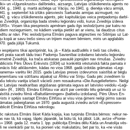
l­ki» un «Uguns­krusts» da­līb­nieks, aiz­sargs, Lat­vi­jas iz­lūk­die­nes­ta aģents no
34. g., 1940. g. mar­tā aiz­bē­ga uz Vā­ci­ju, no 1941. g. die­nē­ja vā­cu ar­mi­jā,
41. g. sep­tem­brī kā iz­lūks pār­sviests Sar­ka­nās ar­mi­jas aiz­mu­gu­rē, no
42. g. vā­cu iz­lūk­die­nes­ta aģents, pēc ka­pi­tu­lā­ci­jas vei­ca pre­tpa­dom­ju dar­bī­
s Zvied­ri­jā, or­ga­ni­zē­ja ba­da strei­ku le­ģi­onā­ru vi­dū, ku­rus Zvied­ri­ja iz­de­va
RS». Vi­ņam ti­ka pie­spriests ap­mē­ram ga­du ilgs ie­slo­dzī­jums par kat­ru no
­diem no­zie­gu­miem, no kā­diem va­rē­ja pie­tikt arī ar vie­nu, lai dau­dzus ci­tus
­dī­tu ar nā­vi. Pēc ie­slo­dzī­ju­ma El­mārs pa­gu­va at­griez­ties no Si­bī­ri­jas uz Lat­
­ju ko­pā ar sa­vu tre­šo sie­vu un tri­jiem ma­ziem bēr­niem, mi­ris un ap­gla­bāts
70. ga­da jū­li­jā Tu­ku­mā.
 ie­spē­jams ti­kai ap­stip­ri­nāt, ka, jā – Kār­ļa audžu­dēls ir tie­ši tas cil­vēks,
rš pra­ta sa­celt tā­du tra­ci Pa­dom­ju Sa­vie­nī­bai iz­do­da­mo lat­vie­šu le­ģi­onā­ru
­met­nē Zvied­ri­jā, ka tra­ča at­ska­ņas pa­sau­lē jo­pro­jām nav ri­mu­šas. Zvied­ru
b­li­cists Pērs Ūlovs En­kvists (1934) uz kon­krē­tā vēs­tu­ris­kā fak­ta pa­ma­ta ir
­nā­cis līdz at­klās­mēm, kā­das no vi­ņa 1968. ga­dā iz­do­tās grā­ma­tas «Le­gi­
a­ner­na» va­rē­tu likt 2015. ga­da Lat­vi­jas pre­ses iz­de­vu­mos sais­tī­bā ar bēg­ļu
e­ņem­ša­nu vai sū­tī­ša­nu at­pa­kaļ uz Āf­ri­ku vai Sī­ri­ju. Ga­du pēc zvied­riem to
­šu tek­stu va­rē­ja iz­la­sīt vā­cie­ši zem no­sau­ku­ma «Die Aus­ge­lie­fer­ten». Ne­il­gi
c Lat­vi­jas ne­at­ka­rī­bas at­gū­ša­nas grā­ma­ta ie­gu­va arī lat­vis­ko vei­do­lu «Le­ģi­
ā­ri» (R., 1993). El­mā­ru Eih­fū­su var at­zīt par cen­trā­lo tē­lu grā­ma­tā un uz to
l­stī­tā zvied­ru fil­mā «Baltutlämningen» (bal­tie­šu iz­do­ša­na). Pērs Ūlovs En­
ists ir spē­jis sa­stapt El­mā­ru Eih­fū­su ar vi­su vi­ņa ģi­me­ni ne­il­gi pirms sa­vas
rā­ma­tas pa­beig­ša­nas un 1970. ga­da augus­tā zvied­ru avī­zē «Expressen»
b­li­cēt El­mā­ra Eih­fū­sa nek­ro­lo­gu.
c rak­stu­ra El­mārs šķiet Kār­ļa ko­pi­ja, kas tur­pi­nās El­mā­ra bēr­nos: ne­kur ne­
s nav tā, kā va­jag, tā­pēc jā­pa­nāk, lai bū­tu tā, kā jā­būt. Lūk, avī­ze «Pi­onie­
s» 1968. ga­da 12. mar­ta 1. lpp. pub­li­cē­ja El­mā­ra dē­lu Kār­ļa un Ana­to­li­ja vēs­
­li ne vien­kār­ši par to, ka pi­onie­ri vāc ma­ku­la­tū­ru, bet par to, ka «ne vi­sās