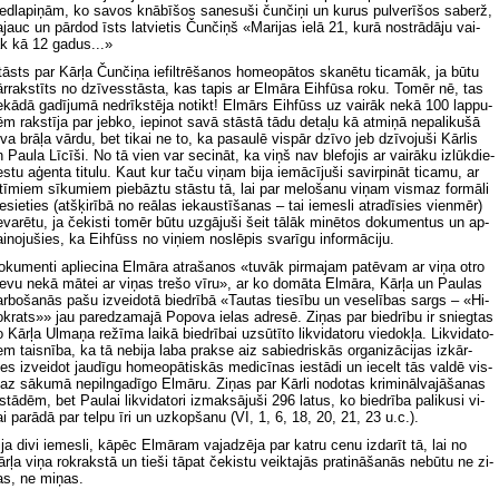
ed­la­pi­ņām, ko sa­vos knā­bī­šos sa­ne­su­ši čun­či­ņi un ku­rus pul­ve­rī­šos sa­berž,
­jauc un pār­dod īsts lat­vie­tis Čun­čiņš «Ma­ri­jas ie­lā 21, ku­rā no­strā­dā­ju vai­
āk kā 12 ga­dus...»
āsts par Kār­ļa Čun­či­ņa ie­fil­trē­ša­nos ho­me­opā­tos ska­nē­tu ti­ca­māk, ja bū­tu
r­rak­stīts no dzī­ves­stās­ta, kas ta­pis ar El­mā­ra Eih­fū­sa ro­ku. To­mēr nē, tas
­kā­dā ga­dī­ju­mā ne­drīk­stē­ja no­tikt! El­mārs Eih­fūss uz vai­rāk ne­kā 100 lap­pu­
m rak­stī­ja par jeb­ko, ie­pi­not sa­vā stās­tā tā­du de­ta­ļu kā at­mi­ņā ne­pa­li­ku­šā
­va brā­ļa vār­du, bet ti­kai ne to, ka pa­sau­lē vis­pār dzī­vo jeb dzī­vo­ju­ši Kār­lis
 Pa­ula Lī­cī­ši. No tā vien var se­ci­nāt, ka viņš nav ble­fo­jis ar vai­rā­ku iz­lūk­die­
s­tu aģen­ta ti­tu­lu. Kaut kur ta­ču vi­ņam bi­ja ie­mā­cī­ju­ši sa­vir­pi­nāt ti­ca­mu, ar
­tī­miem sī­ku­miem pie­bāz­tu stās­tu tā, lai par me­lo­ša­nu vi­ņam vis­maz for­mā­li
e­sie­ties (at­šķi­rī­bā no re­ālas ie­kaus­tī­ša­nas – tai ie­mes­li at­ra­dī­sies vien­mēr)
­va­rē­tu, ja če­kis­ti to­mēr bū­tu uz­gā­ju­ši šeit tā­lāk mi­nē­tos do­ku­men­tus un ap­
i­no­ju­šies, ka Eih­fūss no vi­ņiem no­slē­pis sva­rī­gu in­for­mā­ci­ju.
­ku­men­ti ap­lie­ci­na El­mā­ra at­ra­ša­nos «tu­vāk pir­ma­jam pa­tē­vam ar vi­ņa ot­ro
e­vu ne­kā mā­tei ar vi­ņas tre­šo vī­ru», ar ko do­mā­ta El­mā­ra, Kār­ļa un Pa­ulas
r­bo­ša­nās pa­šu iz­vei­do­tā bied­rī­bā «Tau­tas tie­sī­bu un ve­se­lī­bas sargs – «Hi­
k­rats»» jau pa­re­dza­ma­jā Po­po­va ie­las ad­re­sē. Zi­ņas par bied­rī­bu ir snieg­tas
 Kār­ļa Ul­ma­ņa re­žī­ma lai­kā bied­rī­bai uz­sū­tī­to lik­vi­da­to­ru vie­dok­ļa. Lik­vi­da­to­
em tais­nī­ba, ka tā ne­bi­ja la­ba prak­se aiz sa­bied­ris­kās or­ga­ni­zā­ci­jas iz­kār­
es iz­vei­dot jau­dī­gu ho­me­opā­tis­kās me­di­cī­nas ie­stā­di un ie­celt tās val­dē vis­
z sā­ku­mā ne­piln­ga­dī­go El­mā­ru. Zi­ņas par Kār­li no­do­tas kri­mi­nāl­va­jā­ša­nas
­stā­dēm, bet Pa­ulai lik­vi­da­to­ri iz­mak­sā­ju­ši 296 la­tus, ko bied­rī­ba pa­li­ku­si vi­
i pa­rā­dā par tel­pu īri un uz­kop­ša­nu (VI, 1, 6, 18, 20, 21, 23 u.c.).
­ja di­vi ie­mes­li, kā­pēc El­mā­ram va­ja­dzē­ja par kat­ru ce­nu iz­da­rīt tā, lai no
r­ļa vi­ņa rok­rak­stā un tie­ši tā­pat če­kis­tu veik­ta­jās pra­ti­nā­ša­nās ne­bū­tu ne zi­
as, ne mi­ņas.