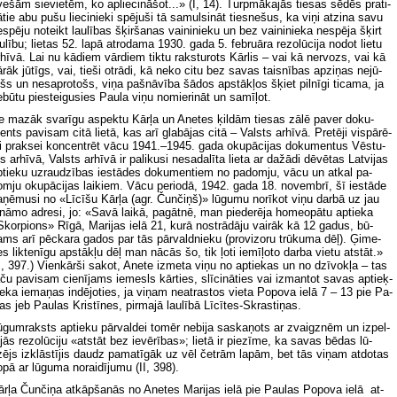
e­šām sie­vie­tēm, ko ap­lie­ci­nā­šot...» (I, 14). Turp­mā­ka­jās tie­sas sē­dēs pra­ti­
­tie abu pu­šu lie­ci­nie­ki spē­ju­ši tā sa­mul­si­nāt ties­ne­šus, ka vi­ņi at­zi­na sa­vu
­spē­ju no­teikt lau­lī­bas šķir­ša­nas vai­ni­nie­ku un bez vai­ni­nie­ka ne­spē­ja šķirt
u­lī­bu; lie­tas 52. la­pā at­ro­da­ma 1930. ga­da 5. feb­ru­āra re­zo­lū­ci­ja no­dot lie­tu
­hī­vā. Lai nu kā­diem vār­diem tik­tu rak­stu­rots Kār­lis – vai kā ner­vozs, vai kā
­rāk jū­tīgs, vai, tie­ši ot­rā­di, kā ne­ko ci­tu bez sa­vas tais­nī­bas ap­zi­ņas ne­jū­
šs un ne­sa­pro­tošs, vi­ņa paš­nā­vī­ba šā­dos ap­stāk­ļos šķiet pil­nī­gi ti­ca­ma, ja
­bū­tu pie­stei­gu­sies Pa­ula vi­ņu no­mie­ri­nāt un sa­mī­ļot.
 ma­zāk sva­rī­gu as­pek­tu Kār­ļa un Ane­tes ķil­dām tie­sas zā­lē pa­ver do­ku­
nts pa­vi­sam ci­tā lie­tā, kas arī gla­bā­jas ci­tā – Valsts ar­hī­vā. Pre­tē­ji vis­pā­rē­
i prak­sei kon­cen­trēt vā­cu 1941.–1945. ga­da oku­pā­ci­jas do­ku­men­tus Vēs­tu­
s ar­hī­vā, Valsts ar­hī­vā ir pa­li­ku­si ne­sa­da­lī­ta lie­ta ar da­žā­di dē­vē­tas Lat­vi­jas
­tie­ku uz­rau­dzī­bas ie­stā­des do­ku­men­tiem no pa­dom­ju, vā­cu un at­kal pa­
m­ju oku­pā­ci­jas lai­kiem. Vā­cu pe­ri­odā, 1942. ga­da 18. no­vem­brī, šī ie­stā­de
­ņē­mu­si no «Lī­cī­šu Kār­ļa (agr. Čun­čiņš)» lū­gu­mu no­rī­kot vi­ņu dar­bā uz jau
­nā­mo ad­re­si, jo: «Sa­vā lai­kā, pa­gāt­nē, man pie­de­rē­ja ho­me­opā­tu ap­tie­ka
kor­pi­ons» Rī­gā, Ma­ri­jas ie­lā 21, ku­rā no­strā­dā­ju vai­rāk kā 12 ga­dus, bū­
ms arī pēc­ka­ra ga­dos par tās pār­vald­nie­ku (pro­vi­zo­ru trū­ku­ma dēļ). Ģi­me­
s lik­te­nī­gu ap­stāk­ļu dēļ man nā­cās šo, tik ļo­ti ie­mī­ļo­to dar­ba vie­tu at­stāt.»
I, 397.) Vien­kār­ši sa­kot, Ane­te iz­me­ta vi­ņu no ap­tie­kas un no dzī­vok­ļa – tas
­ču pa­vi­sam cie­nī­jams ie­mesls kār­ties, slī­ci­nā­ties vai iz­man­tot sa­vas ap­tieķ­
e­ka ie­ma­ņas in­dē­jo­ties, ja vi­ņam ne­at­ras­tos vie­ta Po­po­va ie­lā 7 – 13 pie Pa­
as jeb Pa­ulas Kris­tī­nes, pir­ma­jā lau­lī­bā Lī­cī­tes-Skras­ti­ņas.
­gum­raksts ap­tie­ku pār­val­dei to­mēr ne­bi­ja sa­ska­ņots ar zvaig­znēm un iz­pel­
­jās re­zo­lū­ci­ju «at­stāt bez ie­vē­rī­bas»; lie­tā ir pie­zī­me, ka sa­vas bē­das lū­
ējs iz­klās­tī­jis daudz pa­ma­tī­gāk uz vēl četr­ām la­pām, bet tās vi­ņam at­do­tas
­pā ar lū­gu­ma no­rai­dī­ju­mu (II, 398).
r­ļa Čun­či­ņa at­kāp­ša­nās no Ane­tes Ma­ri­jas ie­lā pie Pa­ulas Po­po­va ie­lā at­