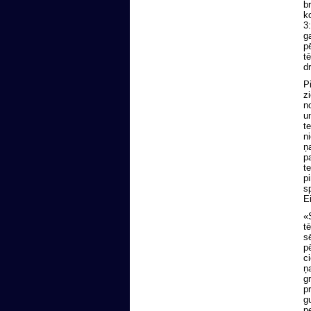
br
ko
3:
ga
pē
tē
dr
Pi
zi
no
un
te
ni
ņa
pa
te
pi
sp
Ei
«S
tē
sē
pē
ci
ņa
g
pr
gu
pe