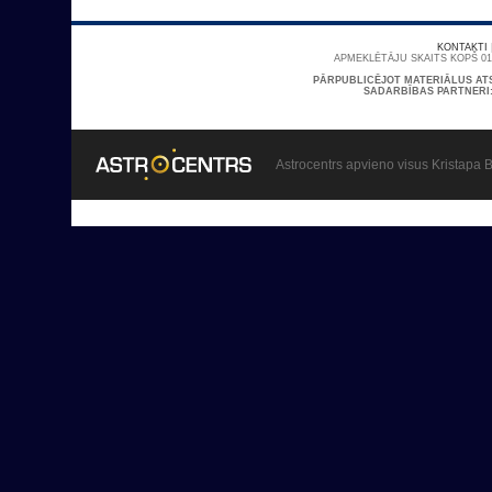
KONTAKTI
APMEKLĒTĀJU SKAITS KOPŠ 01/
PĀRPUBLICĒJOT MATERIĀLUS AT
SADARBĪBAS PARTNERI
Astrocentrs apvieno visus Kristapa B