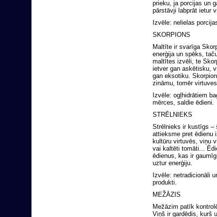
prieku, ja porcijas un
pārstāvji labprāt ietur 
Izvēle: nelielas porcijas
SKORPIONS
Maltīte ir svarīga Sko
enerģija un spēks, tač
maltītes izvēli, te Sk
ietver gan askētisku, v
gan eksotiku. Skorpio
zināmu, tomēr virtuves l
Izvēle: ogļhidrātiem ba
mērces, saldie ēdieni.
STRĒLNIEKS
Strēlnieks ir kustīgs – š
attieksme pret ēdienu i
kultūru virtuvēs, viņu 
vai kaltēti tomāti... Ēd
ēdienus, kas ir gaumīgi
uztur enerģiju.
Izvēle: netradicionāli u
produkti.
MEŽĀZIS
Mežāzim patīk kontrolēt
Viņš ir gardēdis, kurš