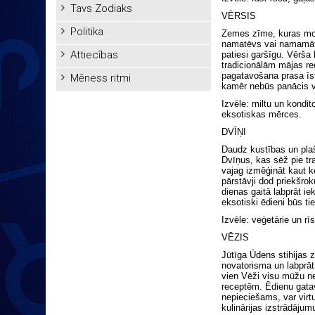
Tavs Zodiaks
VĒRSIS
Politika
Zemes zīme, kuras moto
namatēvs vai namamāte
Attiecības
patiesi garšīgu. Vērša 
tradicionālām mājas re
pagatavošana prasa īst
Mēness ritmi
kamēr nebūs panācis 
Izvēle: miltu un kondit
eksotiskas mērces.
DVĪŅI
Daudz kustības un plaš
Dvīņus, kas sēž pie tra
vajag izmēģināt kaut k
pārstāvji dod priekšro
dienas gaitā labprāt ie
eksotiski ēdieni būs tie
Izvēle: veģetārie un rī
VĒZIS
Jūtīga Ūdens stihijas 
novatorisma un labprāt
vien Vēži visu mūžu 
receptēm. Ēdienu gatav
nepieciešams, var virt
kulinārijas izstrādājum