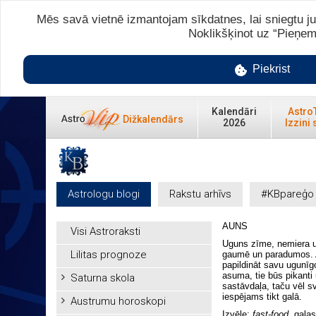
Mēs savā vietnē izmantojam sīkdatnes, lai sniegtu ju
Noklikšķinot uz “Pieņem
Piekrist
Kalendāri
Astro
Dižkalendārs
2026
Izzini 
Astrologu blogi
Rakstu arhīvs
#KBpareģo
AUNS
Visi Astroraksti
Uguns zīme, nemiera un
Lilitas prognoze
gaumē un paradumos. Au
papildināt savu ugunīg
asuma, tie būs pikanti 
Saturna skola
sastāvdaļa, taču vēl s
iespējams tikt galā.
Austrumu horoskopi
Izvēle:
fast-food
, gaļa