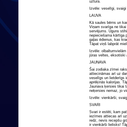
uztura.
Izvēle: veselīgi, svaig
LAUVA
Kā saules bērns un kar
Viņam svarīga ne tikai 
servējums. Uguns stihi
nepieciešama kārtīga p
gaļas ēdienus, kas kra
Tāpat viņš labprāt miel
Izvēle: olbaltumvielām 
jūras veltes, eksotiski 
JAUNAVA
Šai zodiaka zīmei raks
attiecināmas arī uz da
veselīgs un lietderīgs 
aprēķinās kalorijas. 
Jaunava ķersies tikai t
neķersies nemaz, jo viņ
Izvēle: vienkārši, svai
SVARI
Svari ir estēti, kam pa
iezīmes attiecas arī uz
redz, nevis recepšu g
ir vienkārši lielisks!