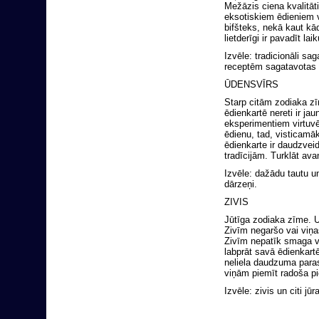
Mežāzis ciena kvalitāti
eksotiskiem ēdieniem 
bifšteks, nekā kaut kā
lietderīgi ir pavadīt lai
Izvēle: tradicionāli s
receptēm sagatavotas
ŪDENSVĪRS
Starp citām zodiaka z
ēdienkartē nereti ir j
eksperimentiem virtuvē
ēdienu, tad, visticamā
ēdienkarte ir daudzvei
tradīcijām. Turklāt av
Izvēle: dažādu tautu u
dārzeņi.
ZIVIS
Jūtīga zodiaka zīme. Un
Zivīm negaršo vai viņas
Zivīm nepatīk smaga vai
labprāt savā ēdienkartē
neliela daudzuma parast
viņām piemīt radoša pie
Izvēle: zivis un citi jūr