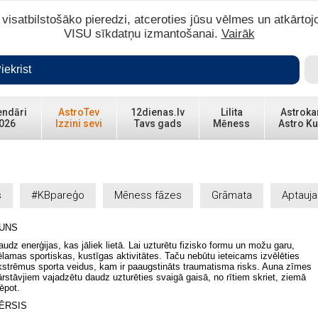
isatbilstošāko pieredzi, atceroties jūsu vēlmes un atkārtoj
VISU sīkdatņu izmantošanai.
Vairāk
iekrist
endāri
AstroTev
12dienas.lv
Lilita
Astroka
026
Izzini sevi
Tavs gads
Mēness
Astro Ku
s
#KBpareģo
Mēness fāzes
Grāmata
Aptauja
UNS
audz enerģijas, kas jāliek lietā. Lai uzturētu fizisko formu un možu garu,
ēlamas sportiskas, kustīgas aktivitātes. Taču nebūtu ieteicams izvēlēties
kstrēmus sporta veidus, kam ir paaugstināts traumatisma risks. Auna zīmes
ārstāvjiem vajadzētu daudz uzturēties svaigā gaisā, no rītiem skriet, ziemā
lēpot.
ĒRSIS