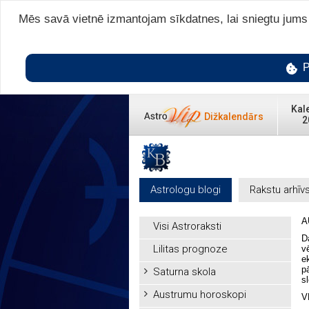
Mēs savā vietnē izmantojam sīkdatnes, lai sniegtu jums v
P
Kal
Dižkalendārs
2
Astrologu blogi
Rakstu arhīv
A
Visi Astroraksti
D
Lilitas prognoze
v
e
p
Saturna skola
s
Austrumu horoskopi
V