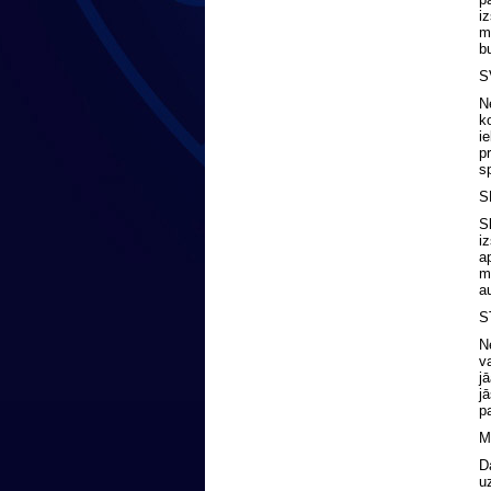
i
m
b
S
N
k
i
p
s
S
S
i
a
m
a
S
N
v
j
j
p
M
D
u