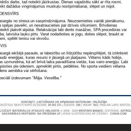
ēdošs darbs, tad noteikti jāizkustas. Dienas vajadzētu sākt ar rīta rosmi,
eikt dažādus vingrinājumus muskuļu nostiprināšanai, slēpot un nūjot.
DENSVĪRS
āsargās no stresa un sasprindzinājuma. Neuzņemieties vairāk pienākumu,
ā spējas paveikt, un nesatraucieties par dzīves sīkumiem. Brīvdienas
oteikti jāatvēl atpūtai. Relaksācijai labi derēs masāžas, SPA procedūras vai
ba, latviska lauku pirts. Varat nodarboties ar jogu, doties slēpot, braukt ar
teni, spēlēt tenisu vai skvošu.
IVIS
āsargā iekšējā pasaule, ar labestību un līdzjūtību nepārspīlējiet, tā iztērēsiet
audz enerģijas, kuras resursi ir jāsargā un jāatjauno. Vēlams kāds hobijs,
as uzmundrina, kā arī brīvā laika pavadīšana vietās, kas vairo enerģiju. Labi
tpūsties pie ūdeņiem, apmeklēt pirtis, peldēties. No sporta veidiem vēlama
dens aerobika vai sērfošana.
peciāli izdevumam "Māja. Veselība."
KONTAKTI
|
LIETOŠANAS UN APMAKSAS NOTEIKUMI
|
PALĪDZĪBA
KLĒTĀJU SKAITS KOPŠ 01/10/2006:
20 031 271
| ŠODIEN:
100
| VAKAR:
913
| PAŠLAIK LAPU SKATĀS
LICĒJOT MATERIĀLUS ATSAUCE OBLIGĀTA
© 2009 - 2026
KRISTAPS BAŅĶIS
|
IZSTRĀDE:
ASTROL
SADARBĪBAS PARTNERI:
SIA PRODEMA LP
| VISAS ILUSTRĀCIJAS AR LICENCI -
CANVA.COM