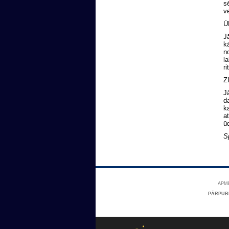
s
v
Ū
J
k
n
la
ri
Z
J
d
k
a
ū
S
APME
PĀRPUB