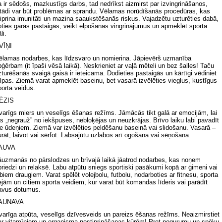
a ir sēdošs, mazkustīgs darbs, tad nedrīkst aizmirst par izvingrināšanos,
itādi var būt problēmas ar sprandu. Vēlamas norūdīšanās procedūras, kas
tiprina imunitāti un mazina saaukstēšanās riskus. Vajadzētu uzturēties dabā,
oties garās pastaigās, veikt elpošanas vingrinājumus un apmeklēt sporta
li.
VĪŅI
ēlamas nodarbes, kas līdzsvaro un nomierina. Jāpievērš uzmanība
pģērbam (it īpaši vēsā laikā). Neskrieniet ar vaļā mēteli un bez šalles! Taču
zturēšanās svaigā gaisā ir ieteicama. Dodieties pastaigās un kārtīgi vēdiniet
elpas. Ziemā varat apmeklēt baseinu, bet vasarā izvēlēties vieglus, kustīgus
porta veidus.
ĒZIS
varīgs miers un veselīgs ēšanas režīms. Jāmācās tikt galā ar emocijām, lai
ās „negrauž” no iekšpuses, nebloķējas un neuzkrājas. Brīvo laiku labi pavadīt
ie ūdeņiem. Ziemā var izvēlēties peldēšanu baseinā vai slidošanu. Vasarā –
urāt, laivot vai sērfot. Labsajūtu uzlabos arī ogošana vai sēņošana.
AUVA
āuzmanās no pārslodzes un brīvajā laikā jāatrod nodarbes, kas noņem
priedzi un relaksē. Labu atpūtu sniegs sportiski pasākumi kopā ar ģimeni vai
abiem draugiem. Varat spēlēt volejbolu, futbolu, nodarboties ar fitnesu, sporta
ejām un citiem sporta veidiem, kur varat būt komandas līderis vai parādīt
avus dotumus.
AUNAVA
varīga atpūta, veselīgs dzīvesveids un pareizs ēšanas režīms. Neaizmirstiet
ar vitamīniem un organisma nostiprināšanas kūrēm! Pret nogurumu un spēku