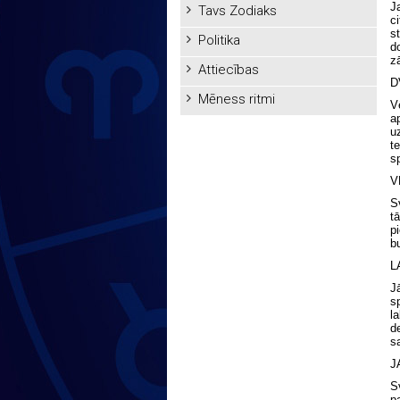
J
Tavs Zodiaks
c
s
Politika
d
zā
Attiecības
D
Mēness ritmi
V
a
u
t
s
V
S
t
p
b
L
J
s
l
d
s
J
S
p