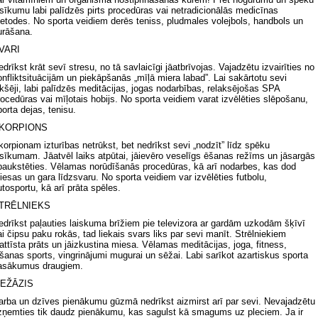
zsīkumu labi palīdzēs pirts procedūras vai netradicionālās medicīnas
etodes. No sporta veidiem derēs teniss, pludmales volejbols, handbols un
urāšana.
VARI
edrīkst krāt sevī stresu, no tā savlaicīgi jāatbrīvojas. Vajadzētu izvairīties no
onfliktsituācijām un piekāpšanās „mīļā miera labad”. Lai sakārtotu sevi
ekšēji, labi palīdzēs meditācijas, jogas nodarbības, relaksējošas SPA
rocedūras vai mīļotais hobijs. No sporta veidiem varat izvēlēties slēpošanu,
porta dejas, tenisu.
KORPIONS
korpionam izturības netrūkst, bet nedrīkst sevi „nodzīt” līdz spēku
zsīkumam. Jāatvēl laiks atpūtai, jāievēro veselīgs ēšanas režīms un jāsargās
paukstēties. Vēlamas norūdīšanās procedūras, kā arī nodarbes, kas dod
iesas un gara līdzsvaru. No sporta veidiem var izvēlēties futbolu,
utosportu, kā arī prāta spēles.
TRĒLNIEKS
edrīkst paļauties laiskuma brīžiem pie televizora ar gardām uzkodām šķīvī
ai čipsu paku rokās, tad liekais svars liks par sevi manīt. Strēlniekiem
āattīsta prāts un jāizkustina miesa. Vēlamas meditācijas, joga, fitness,
āšanas sports, vingrinājumi mugurai un sēžai. Labi sarīkot azartiskus sporta
asākumus draugiem.
EŽĀZIS
arba un dzīves pienākumu gūzmā nedrīkst aizmirst arī par sevi. Nevajadzētu
zņemties tik daudz pienākumu, kas sagulst kā smagums uz pleciem. Ja ir