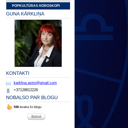
POPKULTŪRAS HOROSKOPI
GUNA KĀRKLIŅA
KONTAKTI
karklina.astro@gmail.com
+37128812226
NOBALSO PAR BLOGU
596
iesaka šo blogu
Balsot