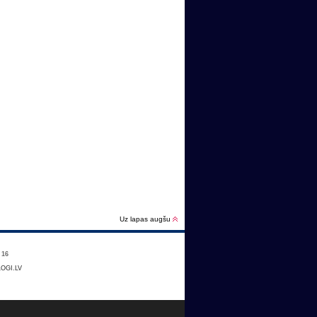
Uz lapas augšu
:
16
OGI.LV