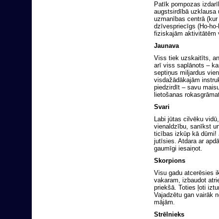
Patīk pompozas izdarīb
augstsirdībā uzklausa 
uzmanības centrā (kur n
dzīvespriecīgs (Ho-ho-
fiziskajām aktivitātēm 
Jaunava
Viss tiek uzskaitīts, a
arī viss saplānots – k
septiņus miljardus vie
visdažādākajām instru
piedzirdīt – savu mais
lietošanas rokasgrāmatu
Svari
Labi jūtas cilvēku vid
vienaldzību, sanīkst un
ticības izkūp kā dūmi! 
jutīsies. Atdara ar ap
gaumīgi iesaiņot.
Skorpions
Visu gadu atcerēsies ik
vakaram, izbaudot atri
priekšā. Toties ļoti iz
Vajadzētu gan vairāk no
mājām.
Strēlnieks