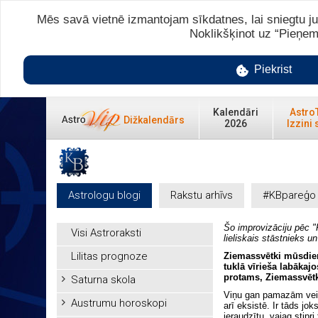
Mēs savā vietnē izmantojam sīkdatnes, lai sniegtu ju
Noklikšķinot uz “Pieņem
Piekrist
Kalendāri
Astro
Dižkalendārs
2026
Izzini 
Astrologu blogi
Rakstu arhīvs
#KBpareģo
Šo improvizāciju pēc "P
Visi Astroraksti
lieliskais stāstnieks u
Lilitas prognoze
Ziemassvētki mūsdie
tuklā vīrieša labākaj
protams, Ziemassvētk
Saturna skola
Viņu gan pamazām veido
Austrumu horoskopi
arī eksistē. Ir tāds jok
ieraudzītu, vajag stipr