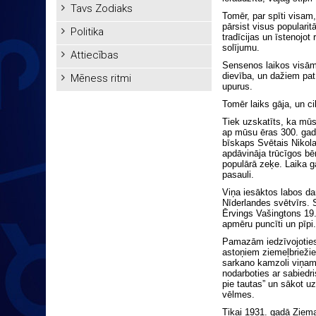
Tavs Zodiaks
Tomēr, par spīti visam,
pārsist visus populari
Politika
tradīcijas un īstenojo
solījumu.
Attiecības
Sensenos laikos visām
dievība, un dažiem pat
Mēness ritmi
upurus.
Tomēr laiks gāja, un cil
Tiek uzskatīts, ka mūs
ap mūsu ēras 300. gadu
bīskaps Svētais Nikola
apdāvināja trūcīgos bē
populārā zeķe. Laika g
pasauli.
Viņa iesāktos labos dar
Nīderlandes svētvīrs. 
Ērvings Vašingtons 19.
apmēru puncīti un pīpi.
Pamazām iedzīvojoties,
astoņiem ziemeļbrieži
sarkano kamzoli viņam 
nodarboties ar sabiedri
pie tautas” un sākot uz
vēlmes.
Tikai 1931. gadā Ziema