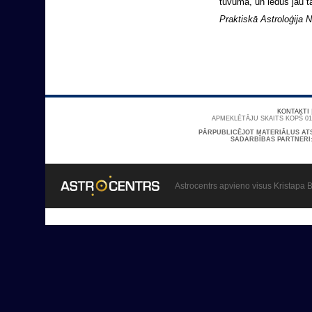
tuvumā, un ledus jau t
Praktiskā Astroloģija N
KONTAKTI
APMEKLĒTĀJU SKAITS KOPŠ 01/
PĀRPUBLICĒJOT MATERIĀLUS AT
SADARBĪBAS PARTNERI
Astrocentrs apvieno visus Kristapa B