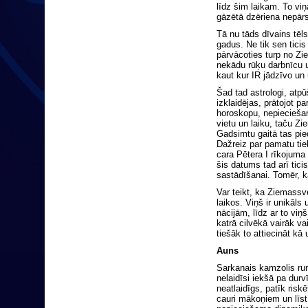
līdz šim laikam. To vi
gāzētā dzēriena nepārs
Tā nu tāds dīvains tēls 
gadus. Ne tik sen tici
pārvācoties turp no Zie
nekādu rūķu darbnīcu u
kaut kur IR jādzīvo un 
Šad tad astrologi, atp
izklaidējas, prātojot 
horoskopu, nepiecieša
vietu un laiku, taču Z
Gadsimtu gaitā tas pi
Dažreiz par pamatu ti
cara Pētera I rīkojuma
šis datums tad arī tic
sastādīšanai. Tomēr, kā
Var teikt, ka Ziemassv
laikos. Viņš ir unikāls
nācijām, līdz ar to vi
katrā cilvēkā vairāk v
tiešāk to attiecināt kā
Auns
Sarkanais kamzolis run
nelaidīsi iekšā pa durv
neatlaidīgs, patīk riskē
cauri mākoņiem un līs