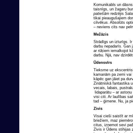
Komunikabls un dāsns, 
taisnīgs, un žagaru bun
patiešām
redzējis Sala
tikai pieaugušajiem dom
cilvēkus. Absolūts opti
– neviens cits nav pel
Mežāzis
Strādīgs un izturīgs. I
darbu nepadarīs. Gan ja
ar rūķiem iemalkojot kā
darbu. Njā, nav dzird
Ūdensvīrs
Tieksme uz ekscentrisk
kamanām pa zemi vai l
kāpēc gan jāiet pa durv
Zinātniskā fantastika u
vecais, labais, pustr
lidaparātu – ar astoņu 
visi citi. Ar laulības s
tad – ģimene. Nu, ja pi
Zivis
Visai cieši saistīt ar 
briežiem, maz piemērots
citus, izņemot sevi pa
Zivis ir Ūdens stihijas 