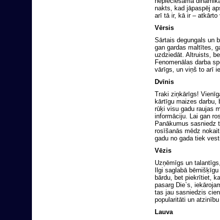
nepieciešama dinamika
nakts, kad jāpaspēj aps
arī tā ir, kā ir – atkā
Vērsis
Sārtais degungals un br
gan gardas maltītes, 
uzdziedāt. Altruists, b
Fenomenālas darba spēj
vārīgs, un viņš to arī i
Dvīnis
Traki ziņkārīgs! Vienīga
kārtīgu maizes darbu, b
rūķi visu gadu raujas
informāciju. Lai gan ros
Panākumus sasniedz tur
rosīšanās mēdz nokaitin
gadu no gada tiek vesti
Vēzis
Uzņēmīgs un talantīgs,
Ilgi saglabā bērnišķīgu
bārdu, bet piekrītiet, 
pasarg Die`s, iekārojam
tas jau sasniedzis cie
popularitāti un atzinī
Lauva