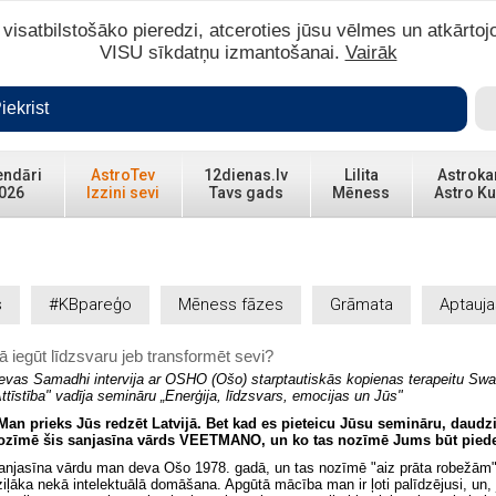
isatbilstošāko pieredzi, atceroties jūsu vēlmes un atkārtoj
VISU sīkdatņu izmantošanai.
Vairāk
iekrist
endāri
AstroTev
12dienas.lv
Lilita
Astroka
026
Izzini sevi
Tavs gads
Mēness
Astro Ku
s
#KBpareģo
Mēness fāzes
Grāmata
Aptauja
ā iegūt līdzsvaru jeb transformēt sevi?
evas Samadhi intervija ar OSHO (Ošo) starptautiskās kopienas terapeitu Sw
Attīstība" vadīja semināru „Enerģija, līdzsvars, emocijas un Jūs"
 Man prieks Jūs redzēt Latvijā. Bet kad es pieteicu Jūsu semināru, daudzi
ozīmē šis sanjasīna vārds VEETMANO, un ko tas nozīmē Jums būt pied
anjasīna vārdu man deva Ošo 1978. gadā, un tas nozīmē "aiz prāta robežām", 
ziļāka nekā intelektuālā domāšana. Apgūtā mācība man ir ļoti palīdzējusi, un,