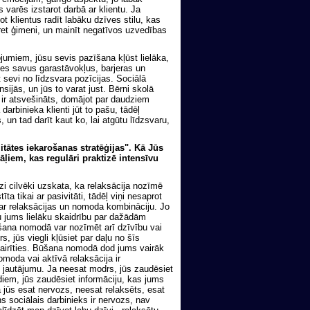
s varēs izstarot darbā ar klientu. Ja
t klientus radīt labāku dzīves stilu, kas
ret ģimeni, un mainīt negatīvos uzvedības
jumiem, jūsu sevis pazīšana kļūst lielāka,
ties savus garastāvokļus, barjeras un
t sevi no līdzsvara pozīcijas. Sociālā
jās, un jūs to varat just. Bērni skolā
s ir atsvešināts, domājot par daudziem
arbinieka klienti jūt to pašu, tādēļ
 un tad darīt kaut ko, lai atgūtu līdzsvaru,
itātes iekarošanas stratēģijas". Kā Jūs
ļiem, kas regulāri praktizē intensīvu
zi cilvēki uzskata, ka relaksācija nozīmē
a tikai ar pasivitāti, tādēļ viņi nesaprot
 par relaksācijas un nomoda kombināciju. Jo
 jums lielāku skaidrību par dažādām
ūšana nomodā var nozīmēt arī dzīvību vai
s, jūs viegli kļūsiet par daļu no šīs
zvairīties. Būšana nomodā dod jums vairāk
Nomoda vai aktīvā relaksācija ir
u jautājumu. Ja neesat modrs, jūs zaudēsiet
iem, jūs zaudēsiet informāciju, kas jums
 jūs esat nervozs, neesat relaksēts, esat
ans sociālais darbinieks ir nervozs, nav