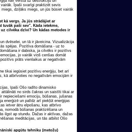
ģija nav vērsta uz destrukciju un
vairāk. Īpaši svarīgi praktizēt sevis
 miegs, dziļāks miegs, un jūs būsiet vairāk
et kā vergs. Ja jūs strādājiet ar
at tuvāk paši sev". Kāda ietekme,
 uz cilvēka dzīvi? Un kādas metodes ir
dvēselei, un tā ir jāveicina. Vizualizācija
ošās spējas. Pozitīva domāšana - uz to
 domāšana ir dabiska, ja cilvēks ir pozitīvs
s emocijas, jo vairāk viņš cenšas domāt
 pozitīvs prāts vienlaikus ar negatīvām
e tikai iegūsiet pozitīvu enerģiju, bet arī
s, kā atbrīvoties no negatīvām emocijām ir
cijas, īpaši Ošo radīto dinamisko
attālināti no sirds čakras un saistīti tikai ar
iz ir nepieciešami emociju, būšanas, jušanas
ja enerģizē un palīdz arī piekļūt enerģijas
kas ietver ātru elpošanu, kas atbrīvo
ana, nomodā būšanas praktizēšana un
tās ilgst ap stundu. Dažas ir aktīvas, dažas
rmēšanas meditācijas, un tās atbilst Ošo
ehāniski apgūtu tehniku (metožu)