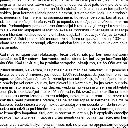
tpūties, un kā viņš var palīdzēt man, ja nevar palīdzēt pats sev, kā viņš var p
nerģijas pilnu un kvalitatīvu dzīvi, ja viņš nevar palīdzēt pats sevi profesionā
odram vienlaikus, un tas jums palīdzēs strādāt ar jūsu klientu un tas palīdzēs 
utīsities, jūsu ķermenis labāk panesīs stresu, jūs dzīvosiet ilgāk, jūs strādāsiet
ez noguruma. Tas ir viens no sasniegumiem, ko iegūst persona, kas strādā, lai
adziļinot relaksāciju darbības vidū, jo iepriekš es runāju par cilvēkiem, kas me
arbā. Pārbaudījums personas transformācijai ir tas, kā viņš reaģē krīzes situā
zmisis - vai tad iespējams reaģēt no iekšējās modrības un iekšējās relaksācija
avam klientam relaksēties un vienlaikus saglabāt motivāciju? Vai jūs to varat 
rasmes? Attīstot prasmi būt modram, relaksētam un gatavam sniegt 100% atd
arbam kas saistās ar aprūpi, cilvēku atbalstīšanu un palīdzību cilvēkiem sākt s
isa pamatā.
 Kad mēs runājam par relaksāciju, bieži tiek runāts par ķermeņa atslābin
elaksācijas 3 līmeņiem - ķermenis, prāts, sirds. Un tad „viņa kustības kļū
aka Ošo. Kāds ir Jūsu, kā praktiķa terapeita, skatījums, uz šo Ošo atziņu
r pilnīgi skaidrs, ka katram, kas patiesi vēlas mācīties relaksāciju, ir jāmācās 
elaksējies visos 3 līmeņos, jūs neesat 100% relaksējies. Ja jūsu ķermenis nav 
uguru un jūsu kājas sāp, un jūs nemitīgi mainiet pozīciju, kā iespējams relak
ūs smēķējat vai darāt kaut ko, kas pievērš jūs ķermenim, kā jūs varat būt rela
ermenim īsto relaksāciju, kas dažreiz veidojas no vingrinājumiem un aktivitātes
ienu, jūs to nerelaksējiet - relaksēšanās rodas līdzsvarā starp kustību un mieru
ersona, kas nevar izmantot miera mirkļus, nevar relaksēt prātu - tas nevar rel
ārāk lielā mērā piesaistīts prātam, tas nevar saslēgties ar ķermeņa un sirds r
īdzsvara. Šādā situācijā viegli nokļūt aprūpētājiem un sociālajiem darbiniekiem
audzu citu cilvēku problēmām, ir viegli zaudēt saikni ar savu ķermeni, sirdi un 
av iemācījies bagātināt sirdi, dot un saņemt mīlestību, ja ir apspiedis emocija
ietiekoši labi izturējies, ir uzkrājis citas negatīvas emocijas, tas ietekmēs ķer
audzi ārsti saprot, ka ķermeņa slimības nāk no prāta, no apspiestām emocijām 