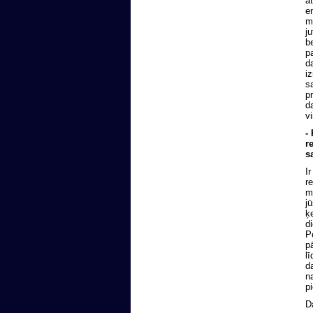
a
e
m
j
b
p
d
i
s
p
d
v
-
r
s
I
r
m
j
ķ
d
P
p
l
d
n
p
D