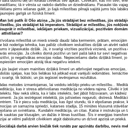
o dara dusmu dēļ un noraida cilvēkus sev apkārt. Cilvēkam, kas mīl sevi, ener
oraidīšanu; tā ir vērsta uz radošo darbību un dziedināšanu. Pasaulei tās vajag 
īlēšanu pirms iešanas gulēt, jo šajā mīlestības pilnajā sajūtā jums būs labāks
tjaunojies garīgā un fiziskā līmenī.
 Man ļoti patīk šī Ošo atziņa „Ja jūs strādājiet bez mīlestības, jūs strādāji
īlestību, jūs strādājiet kā imperators. Strādājot ar mīlestību, jūs nokļūst
ūsuprāt ir mīlestībai, iekšējam priekam, vizualizācijai, pozitīvām domām
o attīstīšanai?
zīvošana mīlestībā un mierā sniedz daudz laba ķermenim, prātam, emocijām un 
ar būt noderīga tehnika, kas palīdz cilvēkiem ieskatīties dziļāk un atvērt rad
ums ir jāpaskatās dziļāk. Jā, ir svarīgi virzīties pozitīvā virzienā, un pozitīva
avās emocijās. Ja cilvēks domā pozitīvi un tanī pašā laikā tur sevī negatīva
ozitīvi, jo negatīvākas emocijas rodas. Nepieciešams darbs dziļākā līmenī, jo
pspiestām emocijām atstāj tikai negatīvu ietekmi.
a jūs ļaujiet visam mainīties dziļākā līmenī un atbrīvojiet negatīvas emocijas, n
adošās spējas, kas būs lielākas kā jebkad esat varējuši iedomāties. Iemācītie
k svarīgi, tik būtiski, un jūs iegūsiet ievērojamus rezultātus.
ādas metodes izmantojamas, lai veidotu iekšējo prieku un mīlestību... Meditā
ditāciju, kas ir stresa atbrīvošanas meditācija no vēdera rajona. Cilvēki ir ļoti 
ntelektu. Nav nekā slikta, ka ir labs intelekts, bet jābūt līdzsvaram, un kādre
omenti. Ja jūs iestrēgsiet intelektā, jūs jutīsieties noguruši, distresā. Meditāci
entriem. Tā ir piecu soļu meditācija, kas ilgst stundu, tā ir elpošanas prakse, 
mocijas un samazina spriedzi, katarses stadija, 15 minūtes klusumā stāvēš
ejošana un svinēšana.. Kundalini meditācija, un citas. Katrai ir instrukcija un 
iek sauktas par klusajām, un dažās ir lēnas kustības. Šīs ir enerģijas transfo
īzijai ar vēlmi palīdzēt cilvēkiem atgūt dabiskumu un dzīvot apziņā un priekā.
 Sociālajā darbā arvien biežāk tiek runāts par apzinātu darbību, nevis m