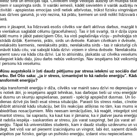
oliedz sirdi un emocijas tajā. Cilvēkiem viegli veidojas audzēji un multiplā skl
iņiem ir saspringta sirds. Ir vairāki iemesli, kādēļ sievietēm ir vairāk audzēju
ktivitāti - apspiestas emocijas sirdī netiek atbrīvotas, trūkst fizisku vingrinā
isas dzīves garumā, jo viņi nezina, kā prātu, ķermeni un sirdi nolikt līdzsvarā u
ierā.
ums ir jāsaprot, ka līdzsvarā esošs cilvēks var darīt aktīvus darbus, mazgāt
 vienlaikus saglabāt cēlumu (gracefulness). Tas ir ļoti svarīgi, tā ir dziļa izpr
ādēļ mums ir jābūt pateicīgiem Ošo, ka viņš paplašināja vīziju - psiholoģija strā
āstrādā dziļāk. Ķermenis, prāts, sirds un dvēsele. Katram cilvēkam ir dvēsele, 
erelaksēts ķermenis, nerelaksēts prāts, nerelaksēta sirds - tas ir raksturīgi ci
onāvēt kādu citu, vai sabojāt kāda dzīvi- viņiem ir slima dvēsele. Nerelaksēta d
aņemt savu vai kāda cita dzīvi. Lai to atrisinātu, jāskatās uz cilvēka veselumu
oliegsiet kādu daļu, jūsu darbs nebūs veiksmīgs. Nav iespējams būt veiksmīg
z personu kā veselumu.
 Mūsu augstskolā ir ļoti daudz pētījumu par stresa ietekmi uz sociālo dar
arbu. Bet Ošo saka: „ja ir stress, izmantojiet to kā radošo enerģiju". Kād
ransformēt enerģiju?
pēja transformēt enerģiju ir diža, cilvēks var mainīt savu dzīvi no depresijas 
as notiek ātri, jo iespējams apgūt tehnikas, kas darbojas tieši uz viņu enerģij
ai dusmu un skumju apspiešanas, parasti - spēcīgi apspiežot dusmas. Un šo 
kdienas dzīvē jūs bieži esat stresa situācijās. Parasti šis stress rodas, cīnot
alīdzēt atrisināt kādu situāciju, bet šīs reakcijas atšķiras no tām, kas mums 
abiedrības nosacījumiem. Mēs neesam iemācījušies, kā reaģēt, integrējot sird
zmantot stresu, lai saprastu, ka kaut kas ir jāmaina; ka ir jāatver jauna enerģi
ūt radoša iespēja - saskaroties ar stresu, jūs varat saspringt, bet jūs varat arī 
nerģiju. Tāpat kā universitātes students, kam ir daudz studiju uzdevumu un va
zdegt, bet viņš var arī pieņemt izaicinājumu un vingrot, labi ēst, saņemt dzied
arūpētos par fizisko, garīgo un psihisko enerģiju, izdarot visu nepieciešamo.