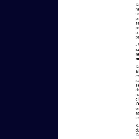
D
n
s
p
s
p
i
pa
-
s
m
m
D
a
e
s
s
d
n
c
Z
e
a
i
K
d
D