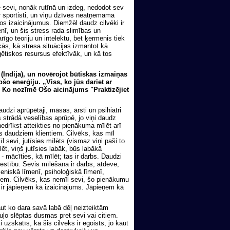
ē sevi, nonāk rutīnā un izdeg, nedodot sev
ir sportisti, un viņu dzīves neatņemama
os izaicinājumus. Diemžēl daudz cilvēki ir
menī, un šis stress rada slimības un
rīgo teoriju un intelektu, bet ķermenis tiek
ās, kā stresa situācijas izmantot kā
ģētiskos resursus efektīvāk, un kā tos
(Indija), un novērojot būtiskas izmaiņas
ošo enerģiju. „Viss, ko jūs dariet ar
? Ko nozīmē Ošo aicinājums "Praktizējiet
audzi aprūpētāji, māsas, ārsti un psihiatri
as strādā veselības aprūpē, jo viņi daudz
 nedrīkst atteikties no pienākuma mīlēt arī
ās daudziem klientiem. Cilvēks, kas mīl
l sevi, jutīsies mīlēts (vismaz viņi paši to
lēt, viņš jutīsies labāk, būs labākā
 mācīties, kā mīlēt; tas ir darbs. Daudzi
īlestību. Sevis mīlēšana ir darbs, atdeve,
iskā līmenī, psiholoģiskā līmenī,
tiem. Cilvēks, kas nemīl sevi, šo pienākumu
as ir jāpieņem kā izaicinājums. Jāpieņem kā
aut ko dara savā labā dēļ neizteiktām
uļo slēptas dusmas pret sevi vai citiem.
 uzskatīs, ka šis cilvēks ir egoists, jo kaut