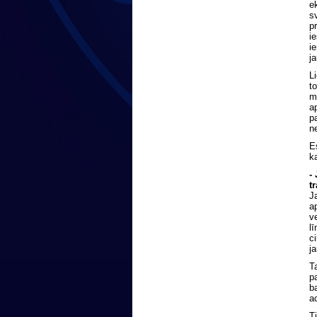
ek
s
p
i
i
j
L
t
m
a
p
n
E
k
-
t
J
a
v
l
c
j
T
p
b
a
T