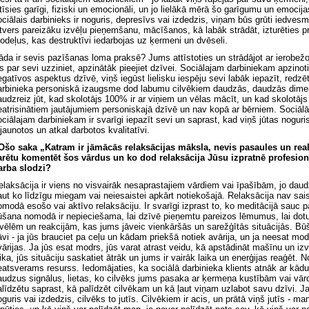
utīsies garīgi, fiziski un emocionāli, un jo lielākā mērā šo garīgumu un emocija
ociālais darbinieks ir noguris, depresīvs vai izdedzis, viņam būs grūti iedvesmo
etvers pareizāku izvēļu pieņemšanu, mācīšanos, kā labāk strādāt, izturēties p
odeļus, kas destruktīvi iedarbojas uz ķermeni un dvēseli.
āda ir sevis pazīšanas loma praksē? Jums attīstoties un strādājot ar ierobežo
ūs par sevi uzziniet, apzinātāk pieejiet dzīvei. Sociālajam darbiniekam apzino
egatīvos aspektus dzīvē, viņš iegūst lielisku iespēju sevi labāk iepazīt, redzē
arbinieka personiskā izaugsme dod labumu cilvēkiem daudzās, daudzās dimensi
audzreiz jūt, kad skolotājs 100% ir ar viņiem un vēlas mācīt, un kad skolotāj
eatrisinātiem jautājumiem personiskajā dzīvē un nav kopā ar bērniem. Sociālā d
ociālajam darbiniekam ir svarīgi iepazīt sevi un saprast, kad viņš jūtas noguris,
tjaunotos un atkal darbotos kvalitatīvi.
 Ošo saka „Katram ir jāmācās relaksācijas māksla, nevis pasaules un real
arētu komentēt šos vārdus un ko dod relaksācija Jūsu izpratnē profesionā
arba slodzi?
elaksācija ir viens no visvairāk nesaprastajiem vārdiem vai īpašībām, jo daud
aut ko līdzīgu miegam vai neiesaistei apkārt notiekošajā. Relaksācija nav saistīt
omodā esošo vai aktīvo relaksāciju. Ir svarīgi izprast to, ko meditācijā sauc
ūšana nomodā ir nepieciešama, lai dzīvē pieņemtu pareizos lēmumus, lai dotu
zvēlēm un reakcijām, kas jums jāveic vienkāršās un sarežģītās situācijās. B
āvi - ja jūs brauciet pa ceļu un kādam priekšā notiek avārija, un ja neesat modr
vārijas. Ja jūs esat modrs, jūs varat atrast veidu, kā apstādināt mašīnu un i
aika, jūs situāciju saskatiet ātrāk un jums ir vairāk laika un enerģijas reaģēt. 
eatsverams resurss. Iedomājaties, ka sociālā darbinieka klients atnāk ar kād
audzus signālus, lietas, ko cilvēks jums pasaka ar ķermeņa kustībām vai vārd
alīdzētu saprast, kā palīdzēt cilvēkam un kā ļaut viņam uzlabot savu dzīvi. Ja
oguris vai izdedzis, cilvēks to jutīs. Cilvēkiem ir acis, un prātā viņš jutīs - m