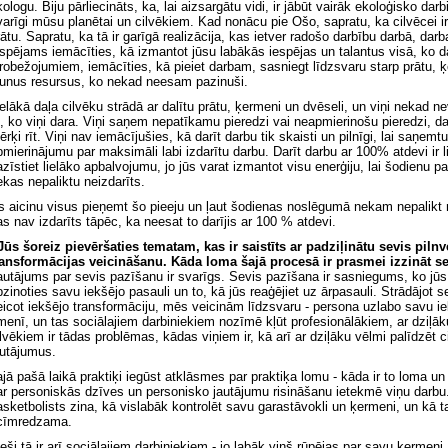
ologu. Biju pārliecināts, ka, lai aizsargātu vidi, ir jābūt vairāk ekoloģisko dar
varīgi mūsu planētai un cilvēkiem. Kad nonācu pie Ošo, sapratu, ka cilvēcei i
rātu. Sapratu, ka tā ir garīgā realizācija, kas ietver radošo darbību darbā, darb
espējams iemācīties, kā izmantot jūsu labākās iespējas un talantus visā, ko d
erobežojumiem, iemācīties, kā pieiet darbam, sasniegt līdzsvaru starp prātu, 
aunus resursus, ko nekad neesam pazinuši.
ielākā daļa cilvēku strādā ar dalītu prātu, ķermeni un dvēseli, un viņi nekad ne
o, ko viņi dara. Viņi saņem nepatīkamu pieredzi vai neapmierinošu pieredzi, d
ērķi rīt. Viņi nav iemācījušies, kā darīt darbu tik skaisti un pilnīgi, lai saņe
pmierinājumu par maksimāli labi izdarītu darbu. Darīt darbu ar 100% atdevi ir 
azīstiet lielāko apbalvojumu, jo jūs varat izmantot visu enerģiju, lai šodienu 
ekas nepaliktu neizdarīts.
s aicinu visus pieņemt šo pieeju un ļaut šodienas noslēgumā nekam nepalikt n
as nav izdarīts tāpēc, ka neesat to darījis ar 100 % atdevi.
 Jūs šoreiz pievēršaties tematam, kas ir saistīts ar padziļinātu sevis pilnv
ransformācijas veicināšanu. Kāda loma šajā procesā ir prasmei izzināt s
autājums par sevis pazīšanu ir svarīgs. Sevis pazīšana ir sasniegums, ko jūs a
pzinoties savu iekšējo pasauli un to, kā jūs reaģējiet uz ārpasauli. Strādājot s
eicot iekšējo transformāciju, mēs veicinām līdzsvaru - persona uzlabo savu i
īmenī, un tas sociālajiem darbiniekiem nozīmē kļūt profesionālākiem, ar dziļāku
ilvēkiem ir tādas problēmas, kādas viņiem ir, kā arī ar dziļāku vēlmi palīdzēt 
autājumus.
ajā pašā laikā praktiķi iegūst atklāsmes par praktiķa lomu - kāda ir to loma un 
ar personiskās dzīves un personisko jautājumu risināšanu ietekmē viņu darbu.
asketbolists zina, kā vislabāk kontrolēt savu garastāvokli un ķermeni, un kā ta
cīmredzama.
ieši tā ir arī sociālajiem darbiniekiem - jo labāk viņš rūpējas par savu ķermen