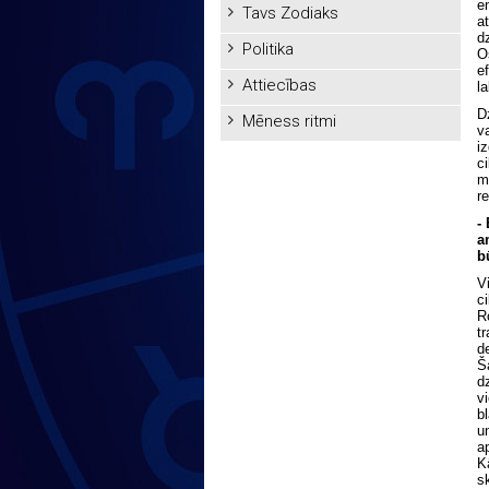
e
Tavs Zodiaks
a
d
Politika
O
e
Attiecības
l
D
Mēness ritmi
v
i
c
m
r
-
a
b
V
c
R
t
d
Š
d
v
b
u
a
K
s