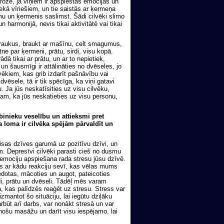
eroze, ja viņiem ir apspiestas emocijas un
 nekā vīriešiem, un tie saistās ar ķermeņa
jumu un ķermenis saslimst. Šādi cilvēki slimo
n harmonijā, nevis tikai aktivitātē vai tikai
 traukus, braukt ar mašīnu, celt smagumus,
atne par ķermeni, prātu, sirdi, visu kopā.
dā tikai ar prātu, un ar to nepietiek,
un šausmīgi ir attālināties no dvēseles, jo
lvēkiem, kas grib izdarīt pašnāvību vai
vēsele, tā ir tik spēcīga, ka viņi gatavi
. Ja jūs neskatīsities uz visu cilvēku,
am, ka jūs neskatieties uz visu personu,
binieku veselību un attieksmi pret
a loma ir cilvēka spējām pārvaldīt un
visas dzīves garumā uz pozitīvu dzīvi, un
ām. Depresīvi cilvēki parasti cieš no dusmu
emociju apspiešana rada stresu jūsu dzīvē.
ies ar kādu reakciju sevī, kas vēlas mums
iedotas, mācoties un augot, pateicoties
i, prātu un dvēseli. Tādēļ mēs varam
ja, kas palīdzēs reaģēt uz stresu. Stress var
izmantot šo situāciju, lai iegūtu dziļāku
rbūt arī darbs, var nonākt stresā un var
inošu masāžu un darīt visu iespējamo, lai