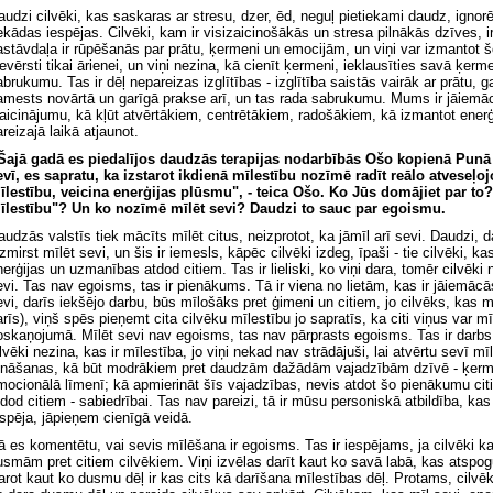
audzi cilvēki, kas saskaras ar stresu, dzer, ēd, neguļ pietiekami daudz, ignor
ekādas iespējas. Cilvēki, kam ir visizaicinošākās un stresa pilnākās dzīves, 
astāvdaļa ir rūpēšanās par prātu, ķermeni un emocijām, un viņi var izmantot š
ievērsti tikai ārienei, un viņi nezina, kā cienīt ķermeni, ieklausīties savā ķer
abrukumu. Tas ir dēļ nepareizas izglītības - izglītība saistās vairāk ar prātu, ga
amests novārtā un garīgā prakse arī, un tas rada sabrukumu. Mums ir jāiemāc
zaicinājumu, kā kļūt atvērtākiem, centrētākiem, radošākiem, kā izmantot ener
reizajā laikā atjaunot.
 Šajā gadā es piedalījos daudzās terapijas nodarbībās Ošo kopienā Punā 
evī, es sapratu, ka izstarot ikdienā mīlestību nozīmē radīt reālo atveseļoj
īlestību, veicina enerģijas plūsmu", - teica Ošo. Ko Jūs domājiet par to
īlestību"? Un ko nozīmē mīlēt sevi? Daudzi to sauc par egoismu.
audzās valstīs tiek mācīts mīlēt citus, neizprotot, ka jāmīl arī sevi. Daudzi, d
izmirst mīlēt sevi, un šis ir iemesls, kāpēc cilvēki izdeg, īpaši - tie cilvēki, k
nerģijas un uzmanības atdod citiem. Tas ir lieliski, ko viņi dara, tomēr cilvēki
evi. Tas nav egoisms, tas ir pienākums. Tā ir viena no lietām, kas ir jāiemāc
evi, darīs iekšējo darbu, būs mīlošāks pret ģimeni un citiem, jo cilvēks, kas mī
arīs), viņš spēs pieņemt cita cilvēku mīlestību jo sapratīs, ka citi viņus var mī
oskaņojumā. Mīlēt sevi nav egoisms, tas nav pārprasts egoisms. Tas ir darbs -
ilvēki nezina, kas ir mīlestība, jo viņi nekad nav strādājuši, lai atvērtu sevī m
ināšanas, kā būt modrākiem pret daudzām dažādām vajadzībām dzīvē - ķermen
mocionālā līmenī; kā apmierināt šīs vajadzības, nevis atdot šo pienākumu ci
tdod citiem - sabiedrībai. Tas nav pareizi, tā ir mūsu personiskā atbildība, k
espēja, jāpieņem cienīgā veidā.
ā es komentētu, vai sevis mīlēšana ir egoisms. Tas ir iespējams, ja cilvēki k
usmām pret citiem cilvēkiem. Viņi izvēlas darīt kaut ko savā labā, kas atspog
arot kaut ko dusmu dēļ ir kas cits kā darīšana mīlestības dēļ. Protams, cilvēki