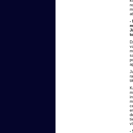
k
n
m
a
-
m
J
t
D
v
m
s
p
a
J
r
ti
K
me
i
m
c
e
d
t
v
-