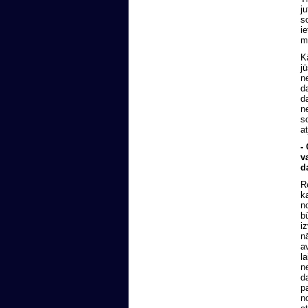
j
s
i
m
K
j
n
d
d
n
s
a
-
v
d
R
k
n
b
i
n
a
l
n
d
p
n