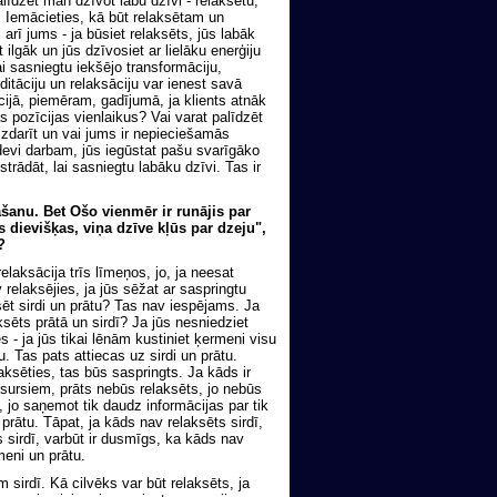
alīdzēt man dzīvot labu dzīvi - relaksētu,
li. Iemācieties, kā būt relaksētam un
arī jums - ja būsiet relaksēts, jūs labāk
 ilgāk un jūs dzīvosiet ar lielāku enerģiju
 sasniegtu iekšējo transformāciju,
ditāciju un relaksāciju var ienest savā
cijā, piemēram, gadījumā, ja klients atnāk
s pozīcijas vienlaikus? Vai varat palīdzēt
izdarīt un vai jums ir nepieciešamās
evi darbam, jūs iegūstat pašu svarīgāko
trādāt, lai sasniegtu labāku dzīvi. Tas ir
āšanu. Bet Ošo vienmēr ir runājis par
s dievišķas, viņa dzīve kļūs par dzeju",
?
relaksācija trīs līmeņos, jo, ja neesat
relaksējies, ja jūs sēžat ar saspringtu
sēt sirdi un prātu? Tas nav iespējams. Ja
ksēts prātā un sirdī? Ja jūs nesniedziet
 - ja jūs tikai lēnām kustiniet ķermeni visu
. Tas pats attiecas uz sirdi un prātu.
aksēties, tas būs saspringts. Ja kāds ir
esursiem, prāts nebūs relaksēts, jo nebūs
, jo saņemot tik daudz informācijas par tik
prātu. Tāpat, ja kāds nav relaksēts sirdī,
s sirdī, varbūt ir dusmīgs, ka kāds nav
meni un prātu.
sirdī. Kā cilvēks var būt relaksēts, ja