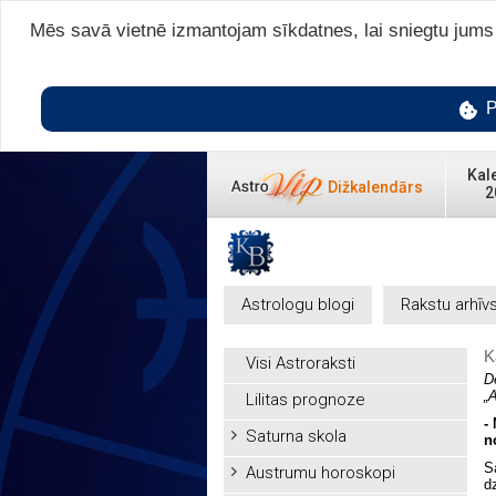
Mēs savā vietnē izmantojam sīkdatnes, lai sniegtu jums v
P
Kal
Dižkalendārs
2
Astrologu blogi
Rakstu arhīv
K
Visi Astroraksti
D
„
Lilitas prognoze
-
Saturna skola
n
S
Austrumu horoskopi
d