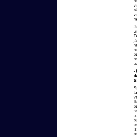
n
v
a
v
m
J
un
T
j
n
n
p
n
u
-
d
t
S
t
v
I
p
s
i
b
e
i
p