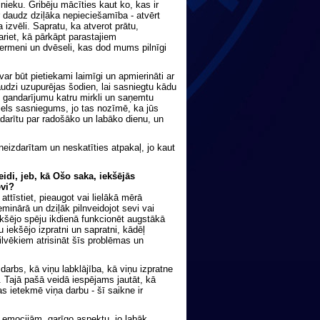
binieku. Gribēju mācīties kaut ko, kas ir
r daudz dziļāka nepieciešamība - atvērt
a izvēli. Sapratu, ka atverot prātu,
ariet, kā pārkāpt parastajiem
ķermeni un dvēseli, kas dod mums pilnīgi
var būt pietiekami laimīgi un apmierināti ar
audzi uzupurējas šodien, lai sasniegtu kādu
mtu gandarījumu katru mirkli un saņemtu
liels sasniegums, jo tas nozīmē, ka jūs
padarītu par radošāko un labāko dienu, un
eizdarītam un neskatīties atpakaļ, jo kaut
eidi, jeb, kā Ošo saka, iekšējās
evi?
ttīstiet, pieaugot vai lielākā mērā
eminārā un dziļāk pilnveidojot sevi vai
ekšējo spēju ikdienā funkcionēt augstākā
 iekšējo izpratni un sapratni, kādēļ
cilvēkiem atrisināt šīs problēmas un
darbs, kā viņu labklājība, kā viņu izpratne
 Tajā pašā veidā iespējams jautāt, kā
s ietekmē viņa darbu - šī saikne ir
i, emocijām, garīgo aspektu, jo labāk