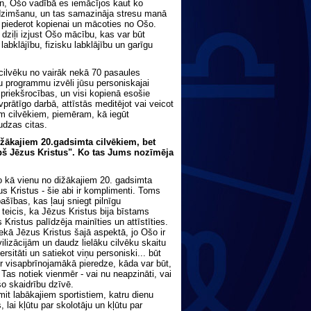
ien, Ošo vadībā es iemācījos kaut ko
atdzimšanu, un tas samazināja stresu manā
u, piederot kopienai un mācoties no Ošo.
 dziļi izjust Ošo mācību, kas var būt
abklājību, fizisku labklājību un garīgu
u cilvēku no vairāk nekā 70 pasaules
šu programmu izvēli jūsu personiskajai
 priekšrocības, un visi kopienā esošie
rātīgo darbā, attīstās meditējot vai veicot
m cilvēkiem, piemēram, kā iegūt
audzas citas.
ižākajiem 20.gadsimta cilvēkiem, bet
pš Jēzus Kristus". Ko tas Jums nozīmēja
 kā vienu no dižākajiem 20. gadsimta
 Kristus - šie abi ir komplimenti. Toms
šības, kas ļauj sniegt pilnīgu
 teicis, ka Jēzus Kristus bija bīstams
 Kristus palīdzēja mainīties un attīstīties.
nekā Jēzus Kristus šajā aspektā, jo Ošo ir
vilizācijām un daudz lielāku cilvēku skaitu
itāti un satiekot viņu personiski... būt
ir visapbrīnojamākā pieredze, kāda var būt,
 Tas notiek vienmēr - vai nu neapzināti, vai
šo skaidrību dzīvē.
mit labākajiem sportistiem, katru dienu
lai kļūtu par skolotāju un kļūtu par