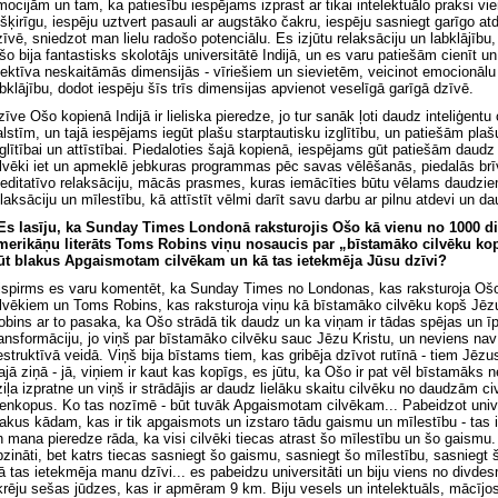
mocijām un tam, ka patiesību iespējams izprast ar tikai intelektuālo praksi v
tšķirīgu, iespēju uztvert pasauli ar augstāko čakru, iespēju sasniegt garīgo 
zīvē, sniedzot man lielu radošo potenciālu. Es izjūtu relaksāciju un labklājīb
šo bija fantastisks skolotājs universitātē Indijā, un es varu patiešām cienīt un
fektīva neskaitāmās dimensijās - vīriešiem un sievietēm, veicinot emocionālu l
abklājību, dodot iespēju šīs trīs dimensijas apvienot veselīgā garīgā dzīvē.
zīve Ošo kopienā Indijā ir lieliska pieredze, jo tur sanāk ļoti daudz inteliģent
alstīm, un tajā iespējams iegūt plašu starptautisku izglītību, un patiešām pla
zglītībai un attīstībai. Piedaloties šajā kopienā, iespējams gūt patiešām daudz
ilvēki iet un apmeklē jebkuras programmas pēc savas vēlēšanās, piedalās brīvp
editatīvo relaksāciju, mācās prasmes, kuras iemācīties būtu vēlams daudzie
elaksāciju un mīlestību, kā attīstīt vēlmi darīt savu darbu ar pilnu atdevi un d
 Es lasīju, ka Sunday Times Londonā raksturojis Ošo kā vienu no 1000 d
merikāņu literāts Toms Robins viņu nosaucis par „bīstamāko cilvēku ko
ūt blakus Apgaismotam cilvēkam un kā tas ietekmēja Jūsu dzīvi?
ispirms es varu komentēt, ka Sunday Times no Londonas, kas raksturoja Ošo
ilvēkiem un Toms Robins, kas raksturoja viņu kā bīstamāko cilvēku kopš Jēzus
obins ar to pasaka, ka Ošo strādā tik daudz un ka viņam ir tādas spējas un īpa
ransformāciju, jo viņš par bīstamāko cilvēku sauc Jēzu Kristu, un neviens nav
estruktīvā veidā. Viņš bija bīstams tiem, kas gribēja dzīvot rutīnā - tiem Jēzus
ajā ziņā - jā, viņiem ir kaut kas kopīgs, es jūtu, ka Ošo ir pat vēl bīstamāks 
ziļa izpratne un viņš ir strādājis ar daudz lielāku skaitu cilvēku no daudzām ci
ienkopus. Ko tas nozīmē - būt tuvāk Apgaismotam cilvēkam... Pabeidzot univers
lakus kādam, kas ir tik apgaismots un izstaro tādu gaismu un mīlestību - tas 
n mana pieredze rāda, ka visi cilvēki tiecas atrast šo mīlestību un šo gaismu.
pzināti, bet katrs tiecas sasniegt šo gaismu, sasniegt šo mīlestību, sasniegt 
ā tas ietekmēja manu dzīvi... es pabeidzu universitāti un biju viens no divdes
krēju sešas jūdzes, kas ir apmēram 9 km. Biju vesels un intelektuāls, mācījos, 