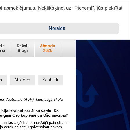
ot apmeklējumus. Noklikšķinot uz “Pieņemt”, jūs piekrītat
Ienākt ar ASTRO VIP >
Noraidīt
rte
Raksti
Atmoda
rsi
Blogi
2026
s
Atbildes
Kontakti
ami Veetmano (ASV), kurš augstskolā
 bija izbrīnīti par Jūsu vārdu. Ko
erīgam Ošo kopienai un Ošo mācībai?
un tas atgādina, ka iekšējā patiesība ir
 ja agrāk es ticēju galvenokārt savām