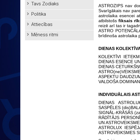
Tavs Zodiaks
ASTROZIPS nav domāt
Svarīgākais nav pare
Politika
astrolaika esencei a
atbilstošs
fiksais rī
Attiecības
reizē arī tas ir tag
ASTRO POTENCĀLA VE
Mēness ritmi
brīdinoša astrolaika 
DIENAS KOLEKTĪV
KOLEKTĪVI IETEK
DIENAS ESENCE U
DIENAS CETURKŠŅ
ASTRO(ne)VEIKS
ASPEKTU DAUDZUMA
VALDOŠA DOMINAN
INDIVIDUĀLAIS AS
DIENAS ASTROLU
SASPĒLES (dis)BA
SIGNĀL-KRĀSĀS (z
RĀDĪTĀJS PERSONĪ
UN ASTROVEIKSME
ASTROLUX IESPĒ
ASTROVEIKSMES S