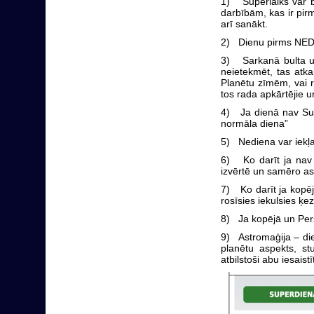
1) Superlaiks var b
darbībām, kas ir pirm
arī sanākt.
2) Dienu pirms NEDIE
3) Sarkanā bulta uz 
neietekmēt, tas atk
Planētu zīmēm, vai r
tos rada apkārtējie u
4) Ja dienā nav Sup
normāla diena”
5) Nediena var iekļau
6) Ko darīt ja nav 
izvērtē un samēro asp
7) Ko darīt ja kopēja
rosīsies iekulsies ķe
8) Ja kopējā un Per
9) Astromaģija – die
planētu aspekts, s
atbilstoši abu iesai