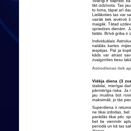
Svarīgi ir saprast, 
tikt izdzīvota. Tas j
to loma, tāpat arī da
Lielākoties tas var 
vairāk tiek ievēroti
maigāk. Tātad uzdevu
spriedzes dienām. Ja
fatāls. Brīvā griba ir
Individuālais Astrol
natālās kartes miji
iespējas. Pat ja kopē
kāds var atrast sav
zvaigznītes tiesu lab
Astrodienas tiek a
Vidēja diena (3 zva
stabilai, mierīgai d
pārmērīga riska. Ja n
jau mudina būt rosī
maksimāli, jo tās pie
Superdiena ir retums 
ne tikai izdodas, bet 
parādās tikai pēc spr
bet tie vienmēr apt
periodā un kā tas sak
dienas.