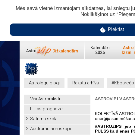
Mēs savā vietnē izmantojam sīkdatnes, lai sniegtu ju
Noklikšķinot uz “Pieņem
Piekrist
Kalendāri
Astro
Dižkalendārs
2026
Izzini 
Astrologu blogi
Rakstu arhīvs
#KBpareģo
Visi Astroraksti
ASTROVIP.LV AST
Lilitas prognoze
KOLEKTĪVĀ ASTROLU
Saturna skola
enerģiju summēšana
#ASTROZIPS jeb
Austrumu horoskopi
PULSS
kā
dienas P