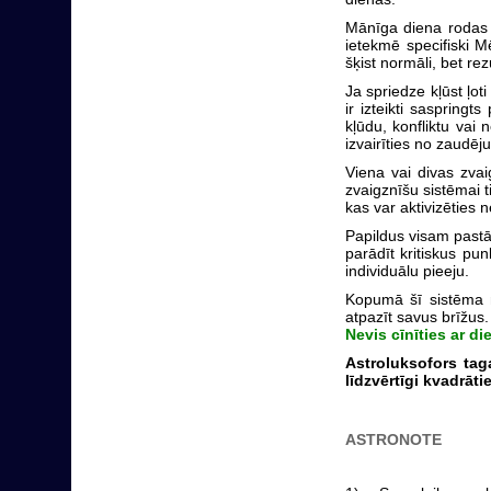
Mānīga diena rodas ī
ietekmē specifiski M
šķist normāli, bet re
Ja spriedze kļūst ļot
ir izteikti saspringt
kļūdu, konfliktu vai
izvairīties no zaudē
Viena vai divas zvai
zvaigznīšu sistēmai t
kas var aktivizēties 
Papildus visam pastāv
parādīt kritiskus pun
individuālu pieeju.
Kopumā šī sistēma m
atpazīt savus brīžus
Nevis cīnīties ar di
Astroluksofors taga
līdzvērtīgi kvadrāti
ASTRONOTE