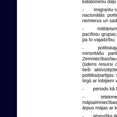
kataloniešu daļu
- imigrantu spri
nacionālās poli
nemierus un sa
- militārisms “
pacifistu grupas
pa to vajadzību;
- politiskajā s
minoritāšu par
Zemniecības/la
(ūdens resursi 
tieši aktivizē
politika/partijas
tirgū ar lobijiem 
- periods kā Mu
- ietekmes kop
mājsaimniecības
ārpus mājas ar 
- atsevišķa liel