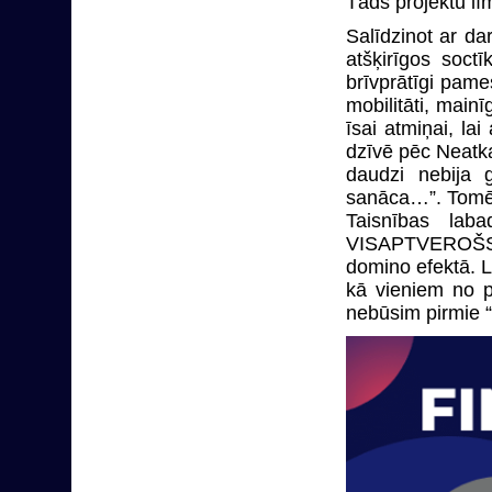
Tāds projektu lī
Salīdzinot ar dar
atšķirīgos soct
brīvprātīgi pame
mobilitāti, main
īsai atmiņai, la
dzīvē pēc Neatka
daudzi nebija g
sanāca…”. Tomēr 
Taisnības lab
VISAPTVEROŠS. 
domino efektā. L
kā vieniem no p
nebūsim pirmie “