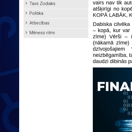
vairs nav tik au
Tavs Zodiaks
atšķirīgi no ko
Politika
KOPĀ LABĀK, KO
Attiecības
Dabiska cilvēka 
– kopā, kur var
Mēness ritmi
zīme) Vērši – 
(nākamā zīme) 
dzīvojošajiem
neizbēgamība, ta
daudzi dibinās 