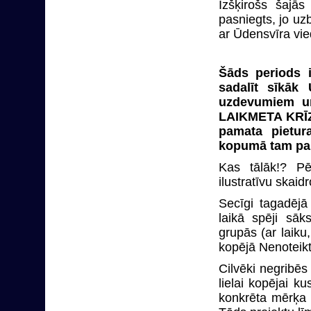
Izšķirošs šajās
pasniegts, jo uz
ar Ūdensvīra vi
Šāds periods i
sadalīt sīkāk
uzdevumiem u
LAIKMETA KRĪZĒ
pamata pietur
kopumā tam par
Kas tālāk!? P
ilustratīvu skai
Secīgi tagadējā
laikā spēji sā
grupās (ar laiku
kopējā Nenoteik
Cilvēki negribēs
lielai kopējai 
konkrēta mērķa s