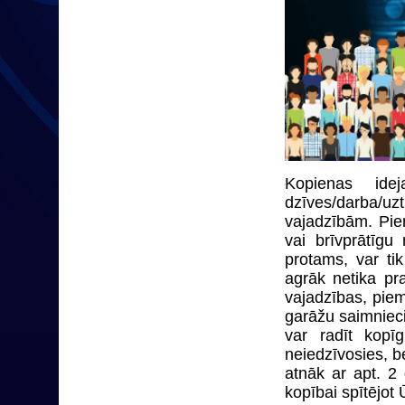
Kopienas ide
dzīves/darba/uz
vajadzībām. Pie
vai brīvprātīg
protams, var ti
agrāk netika pra
vajadzības, pie
garāžu saimnieci
var radīt kopī
neiedzīvosies, b
atnāk ar apt. 2
kopībai spītējot