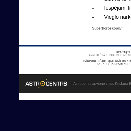
- Iespējami liel
- Vieglo narkotik
Superhoroskopilv
KONTAKTI
APMEKLĒTĀJU SKAITS KOPŠ 01/
PĀRPUBLICĒJOT MATERIĀLUS AT
SADARBĪBAS PARTNERI
Astrocentrs apvieno visus Kristapa B