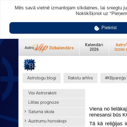
Mēs savā vietnē izmantojam sīkdatnes, lai sniegtu ju
Noklikšķinot uz “Pieņem
Piekrist
Kalendāri
Astro
Dižkalendārs
2026
Izzini 
Astrologu blogi
Rakstu arhīvs
#KBpareģo
Visi Astroraksti
Lilitas prognoze
Viena no lielāk
Saturna skola
renesansi būs 
Austrumu horoskopi
Tā kā reliģijas 