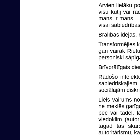
Arvien lielāku p
visu kūtij vai 
mans ir mans – t
visai sabiedrīb
Brālības idejas
Transformējies 
gan vairāk Riet
personiski sāpīg
Brīvprātīgais di
Radošo intelektu
sabiedriskajiem 
sociālajām diskr
Liels vairums no
ne meklēs garīgu
pēc vai tādēļ, 
viedoklim (auto
tagad tas skar
autoritārismu, 