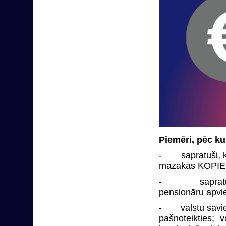
Piemēri, pēc k
- sapratuši, ka
mazākās KOPIE
- sapratuši, k
pensionāru apvie
- valstu savienī
pašnoteikties; 